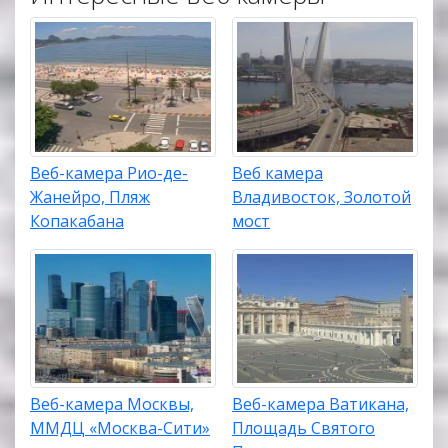
Веб-камера Рио-де-
Веб камера
Жанейро, Пляж
Владивосток, Золотой
Копакабана
мост
Веб-камера Москвы,
Веб-камера Ватикана,
ММДЦ «Москва-Сити»
Площадь Святого