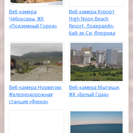
Веб-камера
Веб-камера Курорт
Чебоксары, ЖК
High Noon Beach
«Подземный Город»
Resort, Лодердейл-
бай-зе-Си, Флорида
Веб-камера Норвегии,
Веб-камера Мытищи,
Железнодорожная
ЖК «Белый Град»
станция «Финсе»