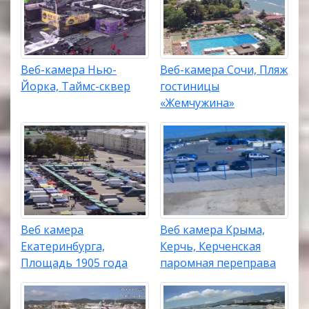
Веб-камера Нью-
Веб-камера Сочи, Пляж
Йорка, Таймс-сквер
гостиницы
«Жемчужина»
Веб камера
Веб камера Крыма,
Екатеринбурга,
Керчь, Керченская
Площадь 1905 года
паромная переправа