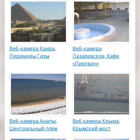
Веб-камера Каира,
Веб-камера
Пирамиды Гизы
Лазаревское, Кафе
«Пингвин»
Веб-камера Анапы,
Веб камера Крыма,
Центральный пляж
Крымский мост