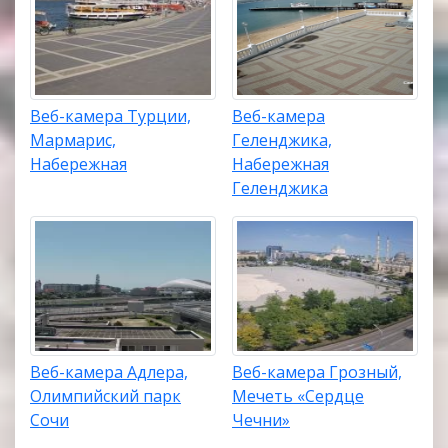
Веб-камера Турции,
Веб-камера
Мармарис,
Геленджика,
Набережная
Набережная
Геленджика
Веб-камера Адлера,
Веб-камера Грозный,
Олимпийский парк
Мечеть «Сердце
Сочи
Чечни»