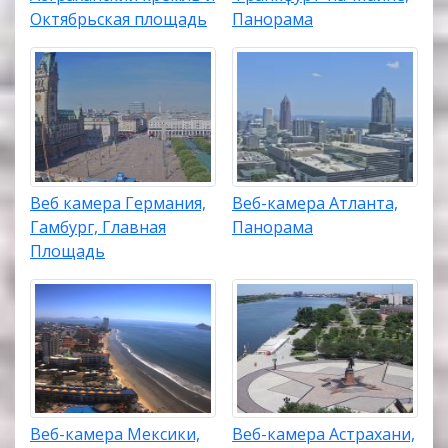
Октябрьская площадь
Панорама
Веб камера Германия,
Веб-камера Атланта,
Гамбург, Главная
Панорама
Площадь
Веб-камера Мексики,
Веб-камера Астрахани,