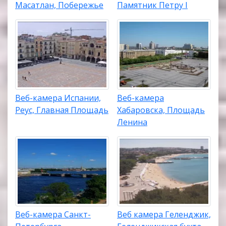
Масатлан, Побережье
Памятник Петру I
Веб-камера Испании,
Веб-камера
Реус, Главная Площадь
Хабаровска, Площадь
Ленина
Веб-камера Санкт-
Веб камера Геленджик,