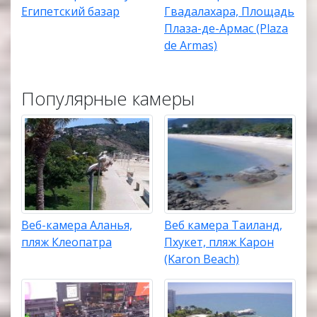
Египетский базар
Гвадалахара, Площадь
Плаза-де-Армас (Plaza
de Armas)
Популярные камеры
Веб-камера Аланья,
Веб камера Таиланд,
пляж Клеопатра
Пхукет, пляж Карон
(Karon Beach)