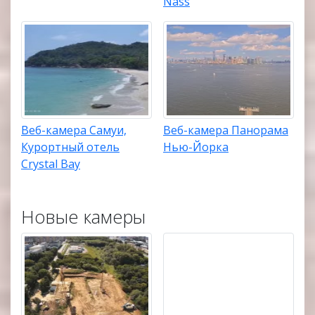
Nass
Веб-камера Самуи,
Веб-камера Панорама
Курортный отель
Нью-Йорка
Crystal Bay
Новые камеры