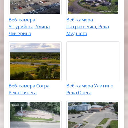
Веб-камера
Веб-камера
Уссурийска, Улица
Патракеевка, Река
Чичерина
Мудьюга
Веб-камера Согра,
Веб-камера Улитино,
Река Пинега
Река Онега