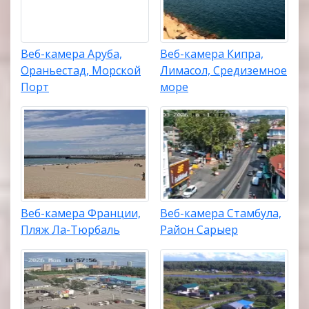
Веб-камера Аруба,
Веб-камера Кипра,
Ораньестад, Морской
Лимасол, Средиземное
Порт
море
Веб-камера Франции,
Веб-камера Стамбула,
Пляж Ла-Тюрбаль
Район Сарыер