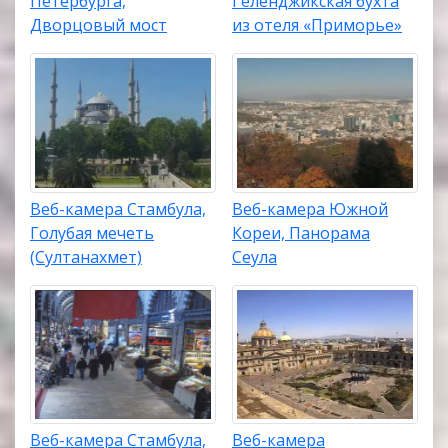
Петербурга,
Геленджикская бухта
Дворцовый мост
из отеля «Приморье»
Веб-камера Стамбула,
Веб-камера Южной
Голубая мечеть
Кореи, Панорама
(Султанахмет)
Сеула
Веб-камера Стамбула,
Веб-камера