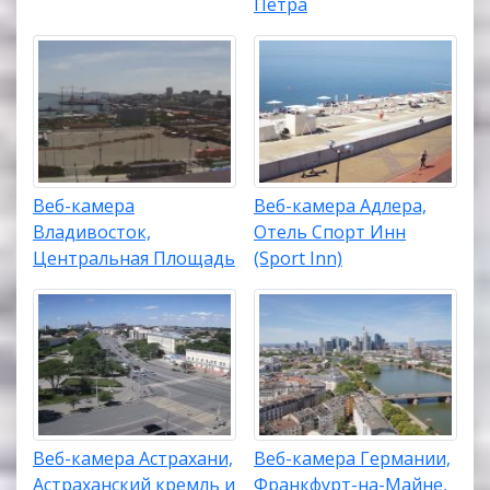
Петра
Веб-камера
Веб-камера Адлера,
Владивосток,
Отель Спорт Инн
Центральная Площадь
(Sport Inn)
Веб-камера Астрахани,
Веб-камера Германии,
Астраханский кремль и
Франкфурт-на-Майне,