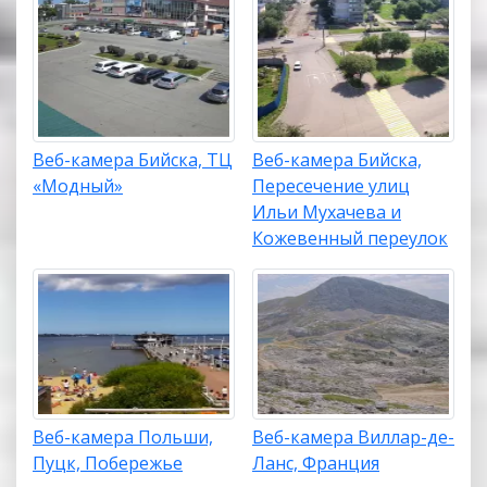
Веб-камера Бийска, ТЦ
Веб-камера Бийска,
«Модный»
Пересечение улиц
Ильи Мухачева и
Кожевенный переулок
Веб-камера Польши,
Веб-камера Виллар-де-
Пуцк, Побережье
Ланс, Франция