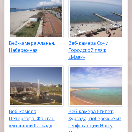
Веб-камера Аланья,
Веб-камера Сочи,
Набережная
Городской пляж
«Маяк»
Веб-камера
Веб-камера Египет,
Петергофа, Фонтан
Хургада, побережье из
«Большой Каскад»
серфстанции Harry