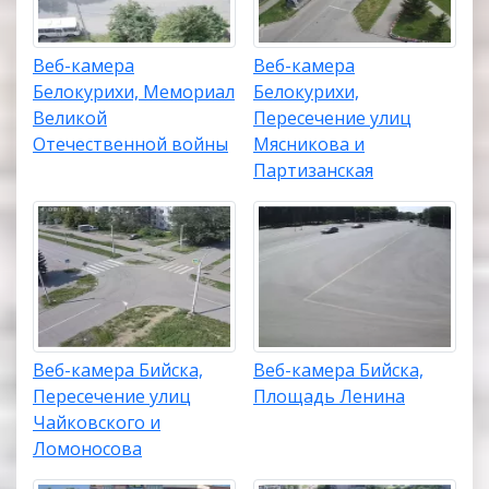
Веб-камера
Веб-камера
Белокурихи, Мемориал
Белокурихи,
Великой
Пересечение улиц
Отечественной войны
Мясникова и
Партизанская
Веб-камера Бийска,
Веб-камера Бийска,
Пересечение улиц
Площадь Ленина
Чайковского и
Ломоносова