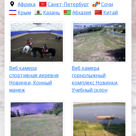
Африка
Санкт-Петербург
Сочи
Крым
Казань
Абхазия
Китай
Веб камера
Веб камера
спортивная деревня
горнолыжный
Новинки, Конный
комплекс Новинки,
манеж
Учебный склон