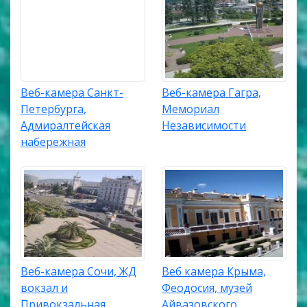
Веб-камера Санкт-
Веб-камера Гагра,
Петербурга,
Мемориал
Адмиралтейская
Независимости
набережная
Веб-камера Сочи, ЖД
Веб камера Крыма,
вокзал и
Феодосия, музей
Привокзальная
Айвазовского