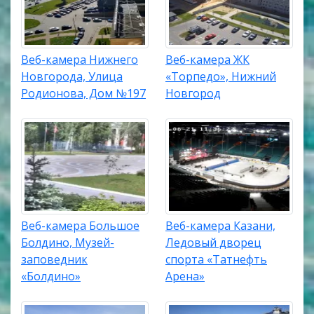
Веб-камера Нижнего
Веб-камера ЖК
Новгорода, Улица
«Торпедо», Нижний
Родионова, Дом №197
Новгород
Веб-камера Большое
Веб-камера Казани,
Болдино, Музей-
Ледовый дворец
заповедник
спорта «Татнефть
«Болдино»
Арена»