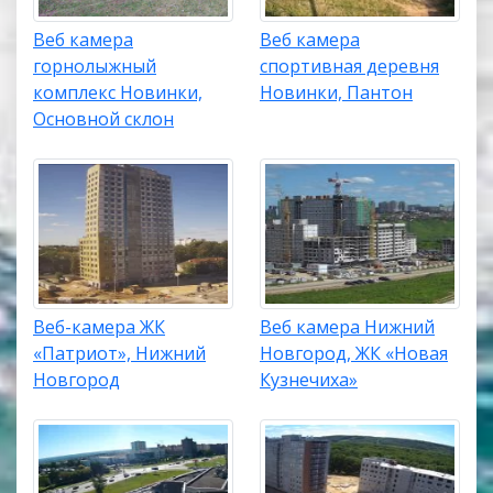
Веб камера
Веб камера
горнолыжный
спортивная деревня
комплекс Новинки,
Новинки, Пантон
Основной склон
Веб-камера ЖК
Веб камера Нижний
«Патриот», Нижний
Новгород, ЖК «Новая
Новгород
Кузнечиха»