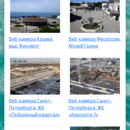
Веб-камера Крыма,
Веб-камера Феодосии,
мыс Фиолент
Музей Грина
Веб-камера Санкт-
Веб-камера Санкт-
Петербурга, ЖК
Петербурга, ЖК
«Пейзажный квартал»
«Аэросити 7»