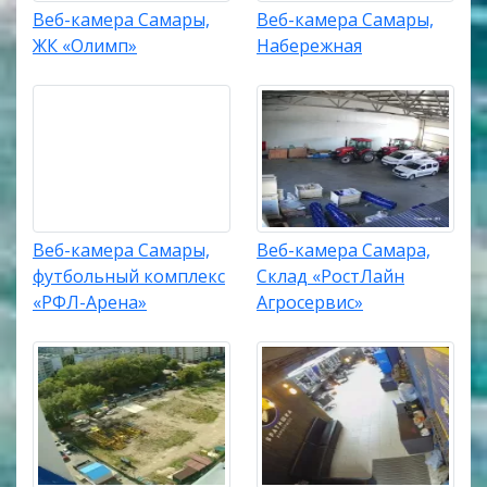
Веб-камера Самары,
Веб-камера Самары,
ЖК «Олимп»
Набережная
Веб-камера Самары,
Веб-камера Самара,
футбольный комплекс
Склад «РостЛайн
«РФЛ-Арена»
Агросервис»