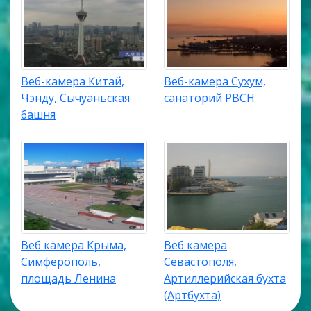
Веб-камера Китай,
Веб-камера Сухум,
Чэнду, Сычуаньская
санаторий РВСН
башня
Веб камера Крыма,
Веб камера
Симферополь,
Севастополя,
площадь Ленина
Артиллерийская бухта
(Артбухта)