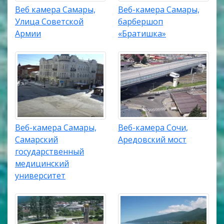
Веб камера Самары,
Веб-камера Самары,
Улица Советской
барбершоп
Армии
«Братишка»
Веб-камера Самары,
Веб-камера Сочи,
Самарский
Аредовский мост
государственный
медицинский
университет