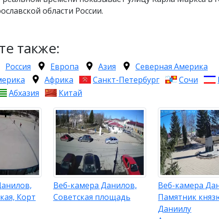
ославской области России.
те также:
Россия
Европа
Азия
Северная Америка
мерика
Африка
Санкт-Петербург
Сочи
Абхазия
Китай
Данилов,
Веб-камера Данилов,
Веб-камера Да
кая, Корт
Советская площадь
Памятник княз
Даниилу