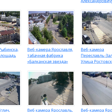
Александрович
Рыбинска,
Веб-камера Ярославля,
Веб-камера
площадь
табачная фабрика
Переславль-Зал
«Балканская звезда»
Улица Ростовск
глич,
Веб камера Ярославль,
Веб-камера Яро