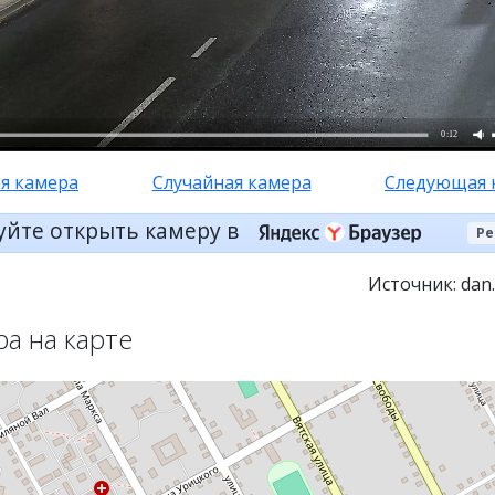
0:15
я камера
Случайная камера
Следующая 
уйте открыть камеру в
Ре
Источник: dan.
ра на карте