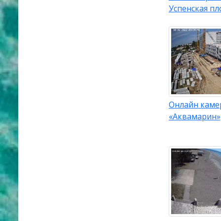
Успенская п
Онлайн каме
«Аквамарин»