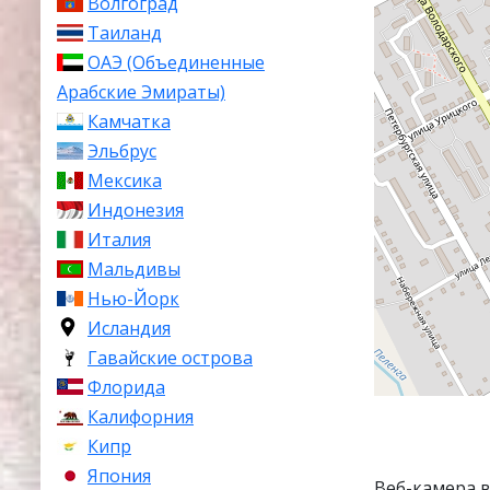
Волгоград
Таиланд
ОАЭ (Объединенные
Арабские Эмираты)
Камчатка
Эльбрус
Мексика
Индонезия
Италия
Мальдивы
Нью-Йорк
Исландия
Гавайские острова
Флорида
Калифорния
Кипр
Япония
Веб-камера 