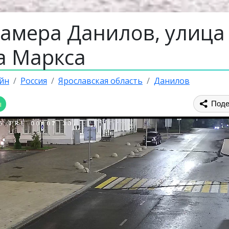
камера Данилов, улица
а Маркса
йн
Россия
Ярославская область
Данилов
ы
Поде