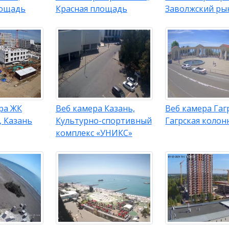
лощадь
Красная площадь
Заволжский ры
ра ЖК
Веб камера Казань,
Веб камера Гаг
, Казань
Культурно-спортивный
Гагрская колон
комплекс «УНИКС»