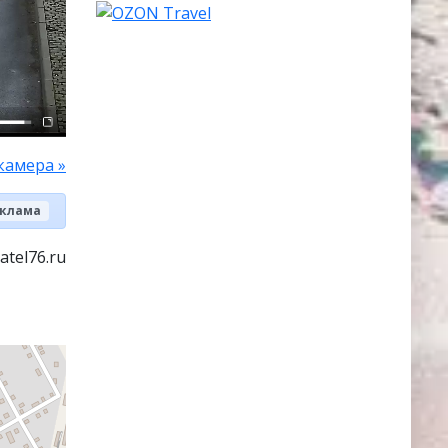
камера »
клама
atel76.ru