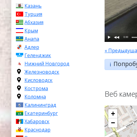
Казань
Турция
Абхазия
Крым
0:00
Анапа
Адлер
« Предыдуща
Геленджик
Попроб
Нижний Новгород
ℹ️
Железноводск
Кисловодск
Кострома
Веб каме
Коломна
Калининград
Екатеринбург
+
Хабаровск
−
Краснодар