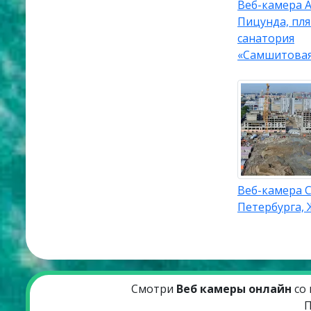
Веб-камера А
Пицунда, пл
санатория
«Самшитова
Веб-камера С
Петербурга, 
Смотри
Веб камеры онлайн
со 
П