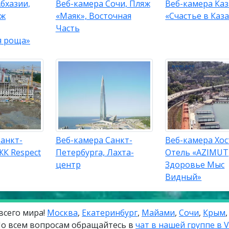
бхазии,
Веб-камера Сочи, Пляж
Веб-камера Каз
яж
«Маяк», Восточная
«Счастье в Каз
Часть
я роща»
анкт-
Веб-камера Санкт-
Веб-камера Хос
ЖК Respect
Петербурга, Лахта-
Отель «AZIMUT
центр
Здоровье Мыс
Видный»
всего мира!
Москва
,
Екатеринбург
,
Майами
,
Сочи
,
Крым
о всем вопросам обращайтесь в
чат в нашей группе в 