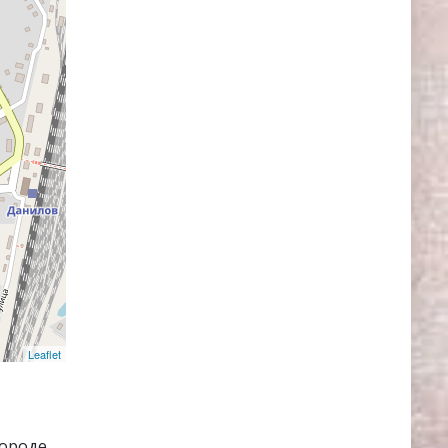
Leaflet
городе