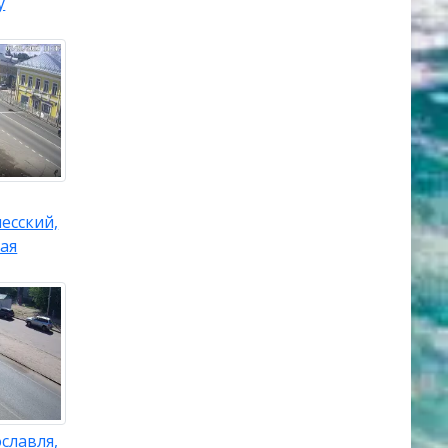
у
есский,
ая
славля,