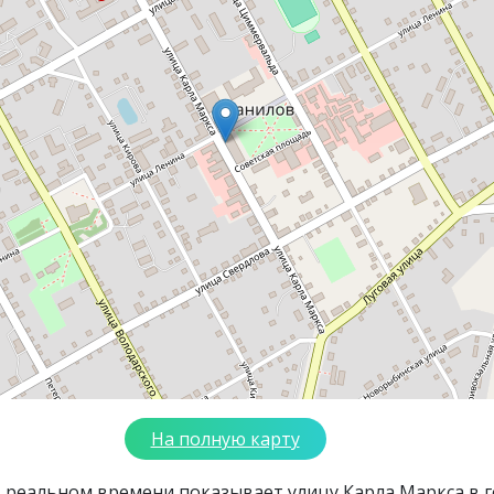
На полную карту
в реальном времени показывает улицу Карла Маркса в 