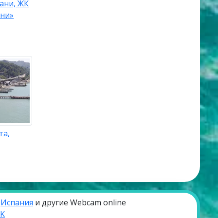
ани, ЖК
ани»
та,
,
Испания
и другие Webcam online
VK