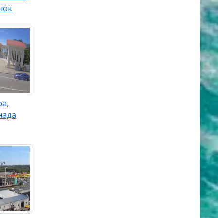
нок
ра,
нада