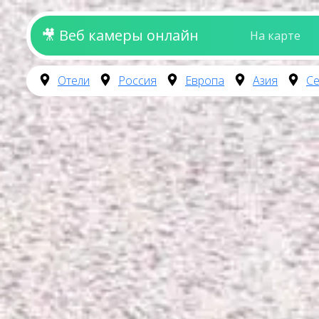
🎥 Веб камеры онлайн
На карте
Отели
Россия
Европа
Азия
Се