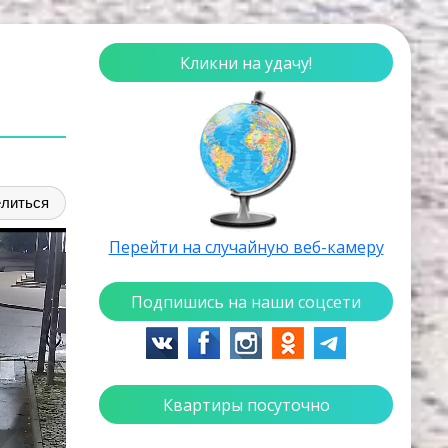
Кликни на удачу!
литься
Перейти на случайную веб-камеру
Подпишись на наши соцсети
Квартиры посуточно