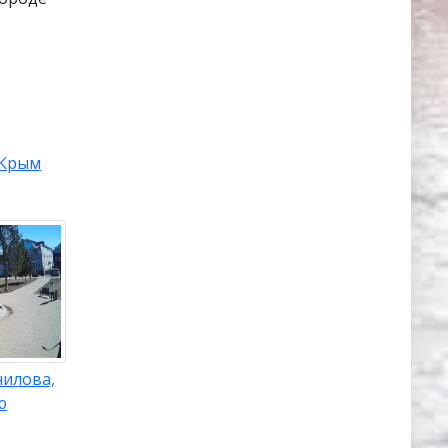
Крым
нилова,
ю