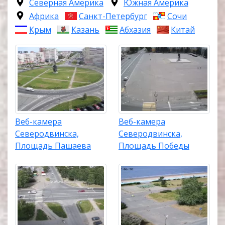
Северная Америка
Южная Америка
Африка
Санкт-Петербург
Сочи
Крым
Казань
Абхазия
Китай
Веб-камера
Веб-камера
Северодвинска,
Северодвинска,
Площадь Пашаева
Площадь Победы