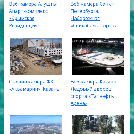
Веб-камера Алушты,
Веб-камера Санкт-
Апарт-комплекс
Петербурга,
«Крымская
Набережная
Резиденция»
«Севкабель Порта»
Онлайн камера ЖК
Веб-камера Казани,
«Аквамарин», Казань
Ледовый дворец
спорта «Татнефть
Арена»