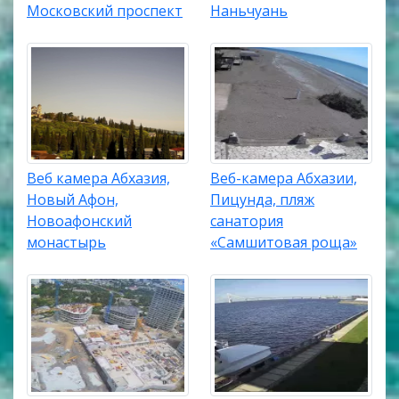
Московский проспект
Наньчуань
Веб камера Абхазия,
Веб-камера Абхазии,
Новый Афон,
Пицунда, пляж
Новоафонский
санатория
монастырь
«Самшитовая роща»