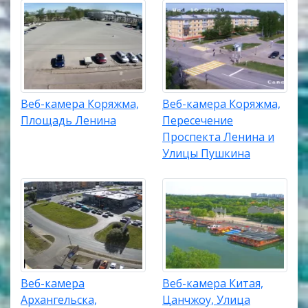
Веб-камера Коряжма,
Веб-камера Коряжма,
Площадь Ленина
Пересечение
Проспекта Ленина и
Улицы Пушкина
Веб-камера
Веб-камера Китая,
Архангельска,
Цанчжоу, Улица