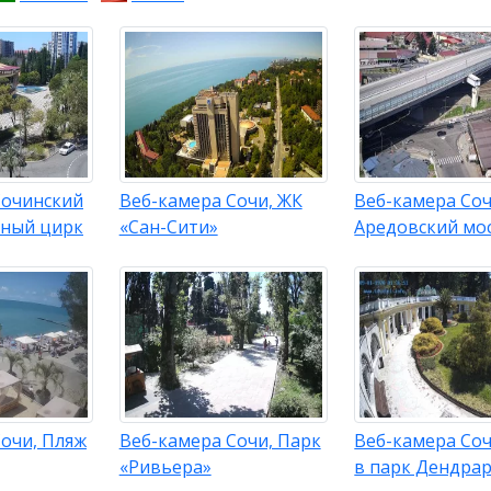
Сочинский
Веб-камера Сочи, ЖК
Веб-камера Соч
нный цирк
«Сан-Сити»
Аредовский мо
очи, Пляж
Веб-камера Сочи, Парк
Веб-камера Соч
«Ривьера»
в парк Дендра