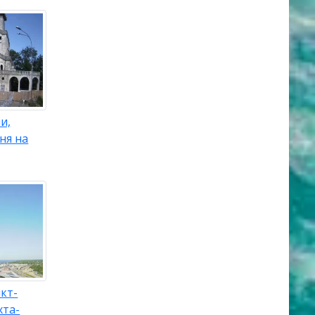
и,
ня на
кт-
хта-