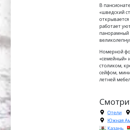
В пансионате
«шведский ст
открывается 
работает уют
панорамный р
великолепную
Номерной фон
«семейный» 
столиком, кр
сейфом, мин
летней мебе
Смотри
Отели
Южная А
Казань