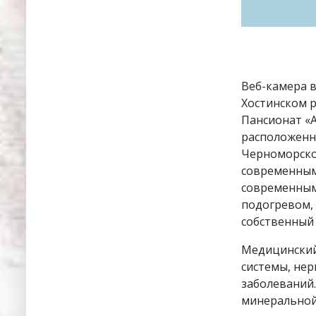
Веб-камера 
Хостинском р
Пансионат «
расположенн
Черноморског
современным
современным
подогревом, 
собственный 
Медицинский 
системы, нер
заболеваний.
минеральной