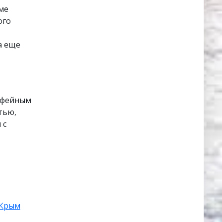
ме
ого
а еще
офейным
тью,
 с
Крым