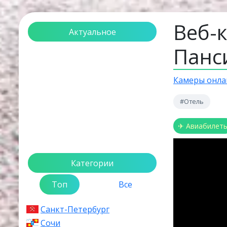
Веб-
Актуальное
Панс
Загрузка...
Камеры онла
#Отель
✈ Авиабилет
Категории
Топ
Все
Санкт-Петербург
Сочи