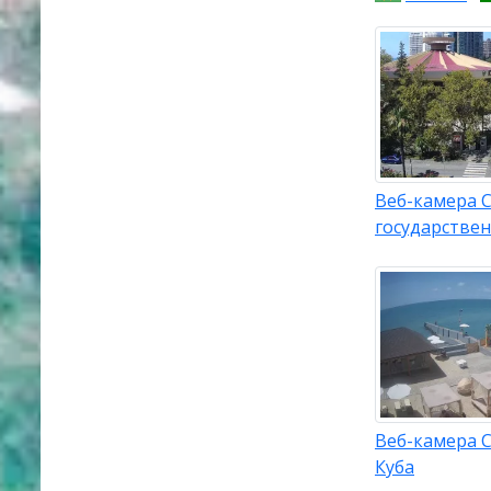
Веб-камера 
государстве
Веб-камера С
Куба