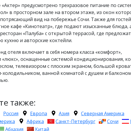
 «Актер» предусмотрено трехразовое питание по систе
ол» в просторном зале на втором этаже, из окон котор
потрясающий вид на побережье Сочи. Также для гостей
ное кафе «Кинотеатр», где подают изысканные блюда, 
есторан «Палуба» с открытой террасой, где предложат
 кухню и авторские коктейли.
д отеля включает в себя номера класса «комфорт»,
и «люкс», оснащенные системой кондиционирования, к
еслом, телевизором с плоским экраном, большой крова
и-холодильником, ванной комнатой с душем и балконом
лью.
те также:
Россия
Европа
Азия
Северная Америка
мерика
Африка
Санкт-Петербург
Сочи
Абхазия
Китай