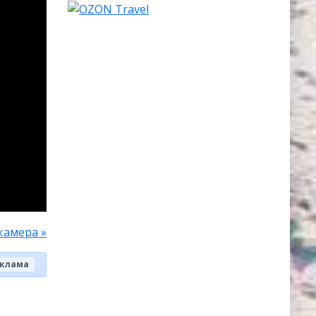
камера »
клама