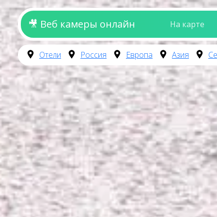
🎥 Веб камеры онлайн
На карте
Отели
Россия
Европа
Азия
Се