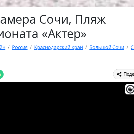
камера Сочи, Пляж
ионата «Актер»
йн
Россия
Краснодарский край
Большой Сочи
С
ы
Поде