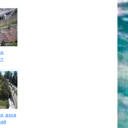
и,
ст
и, вход
рий