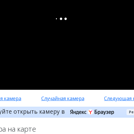
я камера
Случайная камера
Следующая 
уйте открыть камеру в
Ре
ра на карте