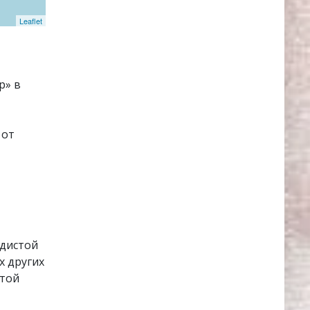
Leaflet
р» в
 от
удистой
х других
итой