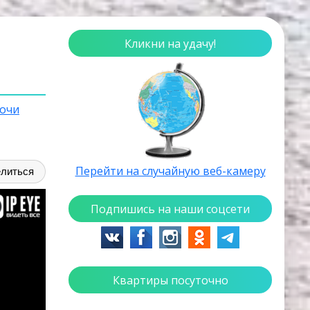
Кликни на удачу!
очи
Перейти на случайную веб-камеру
литься
Подпишись на наши соцсети
Квартиры посуточно