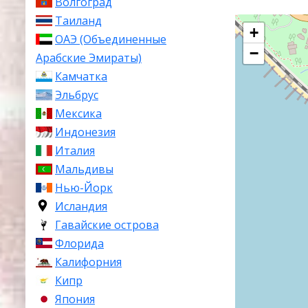
Волгоград
Таиланд
+
ОАЭ (Объединенные
−
Арабские Эмираты)
Камчатка
Эльбрус
Мексика
Индонезия
Италия
Мальдивы
Нью-Йорк
Исландия
Гавайские острова
Флорида
Калифорния
Кипр
Япония