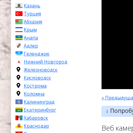
Казань
Турция
Абхазия
Крым
Анапа
Адлер
Геленджик
Нижний Новгород
Железноводск
Кисловодск
Кострома
Коломна
« Предыдуща
Калининград
Екатеринбург
Попроб
ℹ️
Хабаровск
Краснодар
Веб каме