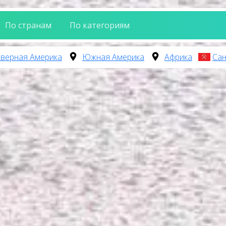
По странам
По категориям
верная Америка
Южная Америка
Африка
Сан