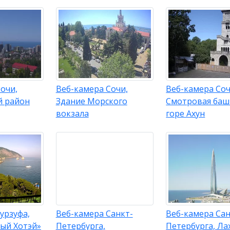
очи,
Веб-камера Сочи,
Веб-камера Соч
й район
Здание Морского
Смотровая баш
вокзала
горе Ахун
урзуфа,
Веб-камера Санкт-
Веб-камера Сан
лый Хотэй»
Петербурга,
Петербурга, Ла