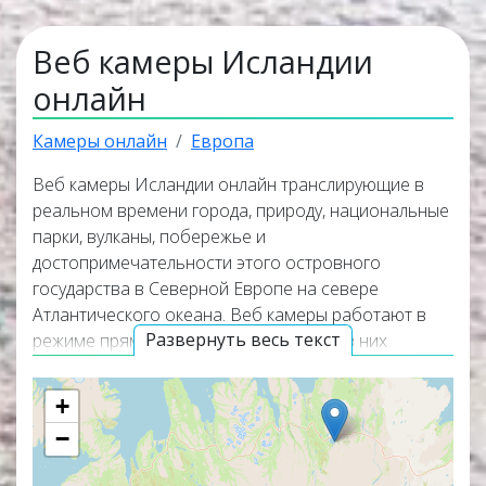
Веб камеры Исландии
онлайн
Камеры онлайн
Европа
Веб камеры Исландии онлайн транслирующие в
реальном времени города, природу, национальные
парки, вулканы, побережье и
достопримечательности этого островного
государства в Северной Европе на севере
Атлантического океана. Веб камеры работают в
Развернуть весь текст
режиме прямого эфира, а некоторые из них
транслируют изображение вместе со звуком.
Популярные онлайн веб камеры располагаются в
+
верхней части списка трансляций. Карта онлайн
−
веб камер покажет точное местоположение всех
веб камер в Исландии.