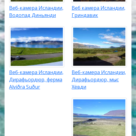
Веб-камера Исландии,
Веб камера Исландии,
Водопад Диньянди
Гриндавик
Веб-камера Исландии,
Веб-камера Исландии,
Дирафьордюр, ферма
Дирафьордюр, мыс
Alviðra Suður
Хёвди