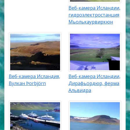
Веб-камера Исландии,
гидроэлектростанция
Мьолькаурвиркюн
Веб-камера Исландия,
Веб-камера Исландии,
Вулкан Þorbjörn
Дирафьордюр, ферма
Альвидра