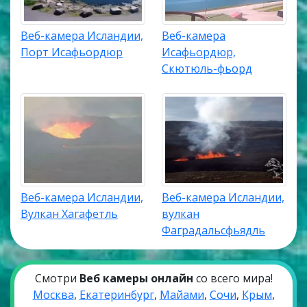
Веб-камера Исландии,
Веб-камера
Порт Исафьордюр
Исафьордюр,
Скютюль-фьорд
Веб-камера Исландии,
Веб-камера Исландии,
Вулкан Хагафетль
вулкан
Фаградальсфьядль
Смотри
Веб камеры онлайн
со всего мира!
Москва
,
Екатеринбург
,
Майами
,
Сочи
,
Крым
,