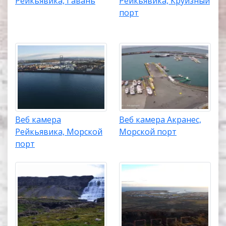
Рейкьявика, Гавань
Рейкьявика, Круизный
парк Йёкульсаурглювур на севере главного
порт
острова, водопад Гюдльфосс, лютеранская
церковь Хадльгримскиркья в Рейкьявике,
лютеранская церковь Акюрейри в городе
Акюрейри, Кафедральный собор Рейкьявика,
действующий стратовулкан Аскья, туристический
маршрут Золотое кольцо в южной Исландии,
водопад Альдейярфосс и другие.
Веб камера
Веб камера Акранес,
Рейкьявика, Морской
Морской порт
порт