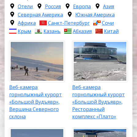
Отели
Россия
Европа
Азия
Северная Америка
Южная Америка
Африка
Санкт-Петербург
Сочи
Крым
Казань
Абхазия
Китай
Веб-камера
Веб-камера
горнолыжный курорт
горнолыжный курорт
«Большой Вудъявр»,
«Большой Вудъявр»,
Вершина Северного
Ресторанный
склона
комплекс «Плато»