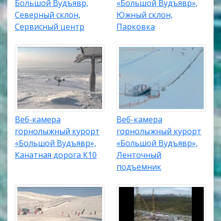
Большой Вудъявр,
«Большой Вудъявр»,
Северный склон,
Южный склон,
Сервисный центр
Парковка
Веб-камера
Веб-камера
горнолыжный курорт
горнолыжный курорт
«Большой Вудъявр»,
«Большой Вудъявр»,
Канатная дорога К10
Ленточный
подъемник