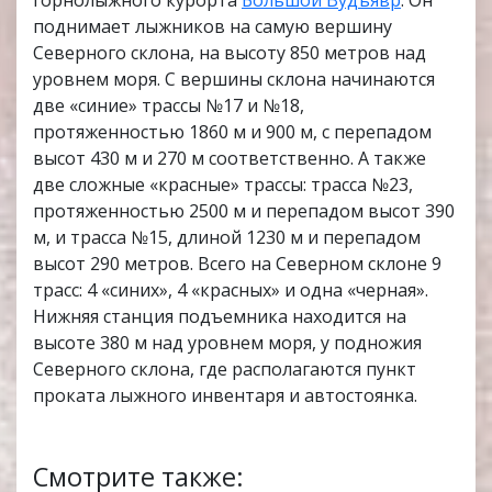
горнолыжного курорта
Большой Вудъявр
. Он
поднимает лыжников на самую вершину
Северного склона, на высоту 850 метров над
уровнем моря. С вершины склона начинаются
две «синие» трассы №17 и №18,
протяженностью 1860 м и 900 м, с перепадом
высот 430 м и 270 м соответственно. А также
две сложные «красные» трассы: трасса №23,
протяженностью 2500 м и перепадом высот 390
м, и трасса №15, длиной 1230 м и перепадом
высот 290 метров. Всего на Северном склоне 9
трасс: 4 «синих», 4 «красных» и одна «черная».
Нижняя станция подъемника находится на
высоте 380 м над уровнем моря, у подножия
Северного склона, где располагаются пункт
проката лыжного инвентаря и автостоянка.
Смотрите также: