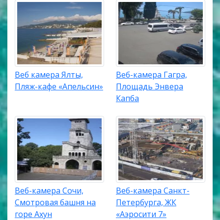
Веб камера Ялты,
Веб-камера Гагра,
Пляж-кафе «Апельсин»
Площадь Энвера
Капба
Веб-камера Сочи,
Веб-камера Санкт-
Смотровая башня на
Петербурга, ЖК
горе Ахун
«Аэросити 7»