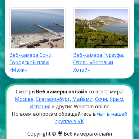
Веб-камера Сочи,
Веб-камера Гурзуфа,
Городской пляж
Отель «Веселый
«Маяк»
Хотэй»
Смотри
Веб камеры онлайн
со всего мира!
Москва
,
Екатеринбург
,
Майами
,
Сочи
,
Крым
,
Испания
и другие Webcam online
По всем вопросам обращайтесь в
чат в нашей
группе в VK
Copyright © 🎥 Веб камеры онлайн