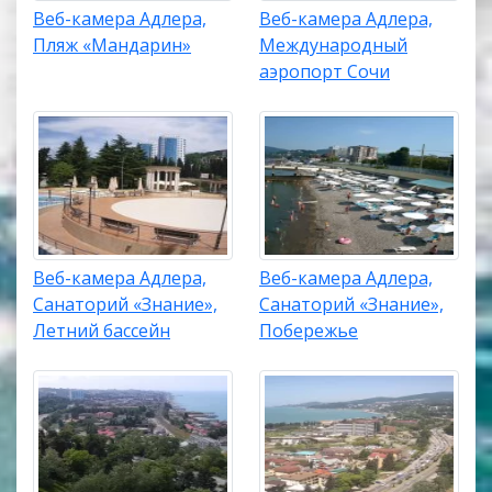
Веб-камера Адлера,
Веб-камера Адлера,
Пляж «Мандарин»
Международный
аэропорт Сочи
Веб-камера Адлера,
Веб-камера Адлера,
Санаторий «Знание»,
Санаторий «Знание»,
Летний бассейн
Побережье