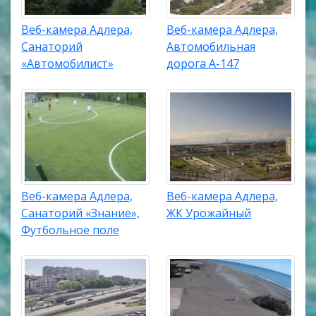
Веб-камера Адлера,
Веб-камера Адлера,
Санаторий
Автомобильная
«Автомобилист»
дорога А-147
Веб-камера Адлера,
Веб-камера Адлера,
Санаторий «Знание»,
ЖК Урожайный
Футбольное поле