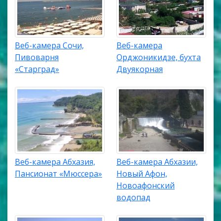
Веб-камера Сочи,
Веб-камера
Пивоварня
Орджоникидзе, бухта
«Старград»
Двуякорная
Веб-камера Абхазия,
Веб-камера Абхазии,
Пансионат «Мюссера»
Новый Афон,
Новоафонский
водопад