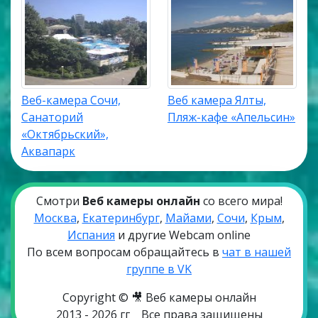
Веб-камера Сочи,
Веб камера Ялты,
Санаторий
Пляж-кафе «Апельсин»
«Октябрьский»,
Аквапарк
Смотри
Веб камеры онлайн
со всего мира!
Москва
,
Екатеринбург
,
Майами
,
Сочи
,
Крым
,
Испания
и другие Webcam online
По всем вопросам обращайтесь в
чат в нашей
группе в VK
Copyright © 🎥 Веб камеры онлайн
2013 - 2026 гг
Все права защищены