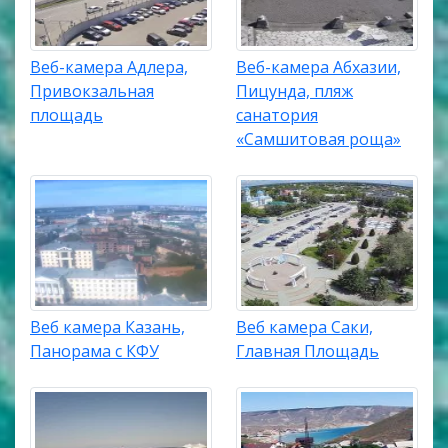
Веб-камера Адлера,
Веб-камера Абхазии,
Привокзальная
Пицунда, пляж
площадь
санатория
«Самшитовая роща»
Веб камера Казань,
Веб камера Саки,
Панорама с КФУ
Главная Площадь