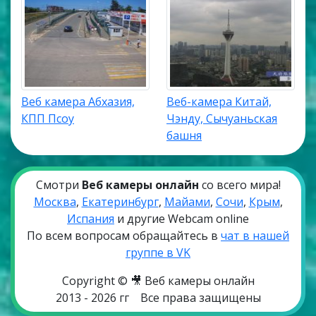
Веб камера Абхазия,
Веб-камера Китай,
КПП Псоу
Чэнду, Сычуаньская
башня
Смотри
Веб камеры онлайн
со всего мира!
Москва
,
Екатеринбург
,
Майами
,
Сочи
,
Крым
,
Испания
и другие Webcam online
По всем вопросам обращайтесь в
чат в нашей
группе в VK
Copyright © 🎥 Веб камеры онлайн
2013 - 2026 гг
Все права защищены