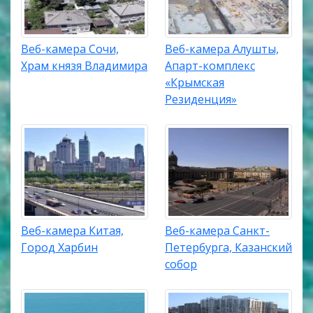
Веб-камера Сочи,
Веб-камера Алушты,
Храм князя Владимира
Апарт-комплекс
«Крымская
Резиденция»
Веб-камера Китая,
Веб-камера Санкт-
Город Харбин
Петербурга, Казанский
собор