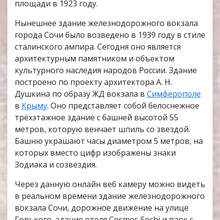
площади в 1923 году.
Нынешнее здание железнодорожного вокзала
города Сочи было возведено в 1939 году в стиле
сталинского ампира. Сегодня оно является
архитектурным памятником и объектом
культурного наследия народов России. Здание
построено по проекту архитектора А. Н.
Душкина по образу ЖД вокзала в
Симферополе
в
Крыму
. Оно представляет собой белоснежное
трёхэтажное здание с башней высотой 55
метров, которую венчает шпиль со звездой.
Башню украшают часы диаметром 5 метров, на
которых вместо цифр изображены знаки
Зодиака и созвездия.
Через данную онлайн веб камеру можно видеть
в реальном времени здание железнодорожного
вокзала Сочи, дорожное движение на улице
Горького, здание отеля Cosmos Sochi и парк с