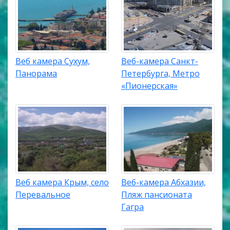
Веб камера Сухум,
Веб-камера Санкт-
Панорама
Петербурга, Метро
«Пионерская»
Веб камера Крым, село
Веб-камера Абхазии,
Перевальное
Пляж пансионата
Гагра