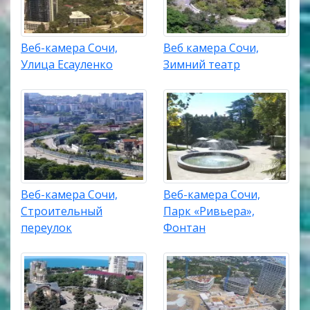
Веб-камера Сочи,
Веб камера Сочи,
Улица Есауленко
Зимний театр
Веб-камера Сочи,
Веб-камера Сочи,
Строительный
Парк «Ривьера»,
переулок
Фонтан