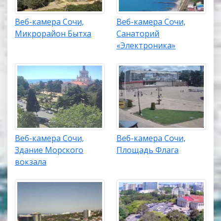
Веб-камера Сочи,
Веб-камера Сочи,
Микрорайон Бытха
Санаторий
«Электроника»
Веб-камера Сочи,
Веб-камера Сочи,
Здание Морского
Площадь Флага
вокзала