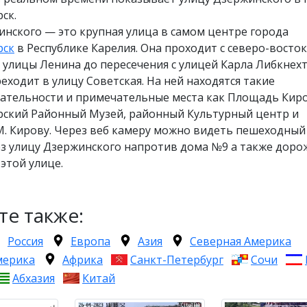
ск.
нского — это крупная улица в самом центре города
рск
в Республике Карелия. Она проходит с северо-восток
 улицы Ленина до пересечения с улицей Карла Либкнехт
еходит в улицу Советская. На ней находятся такие
ательности и примечательные места как Площадь Киро
ский Районный Музей, районный Культурный центр и
М. Кирову. Через веб камеру можно видеть пешеходный
ез улицу Дзержинского напротив дома №9 а также доро
этой улице.
те также:
Россия
Европа
Азия
Северная Америка
мерика
Африка
Санкт-Петербург
Сочи
Абхазия
Китай