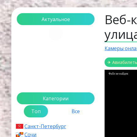
Веб-
Актуальное
улиц
Загрузка...
Камеры онла
✈ Авиабилет
Файл не найден
Категории
Топ
Все
Санкт-Петербург
Сочи