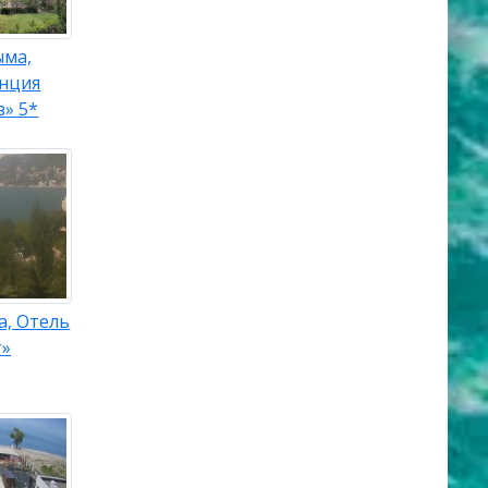
ыма,
енция
» 5*
а, Отель
т»