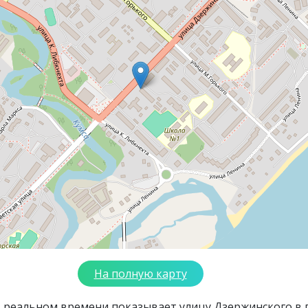
На полную карту
в реальном времени показывает улицу Дзержинского в 