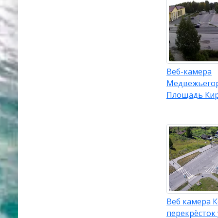
Веб-камера
Медвежьегор
Площадь Ки
Веб камера К
перекрёсток