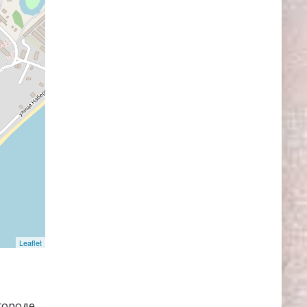
Leaflet
городе