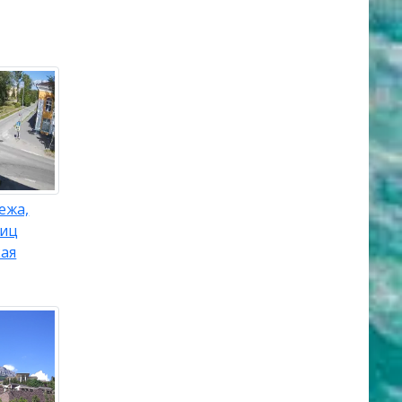
ежа,
лиц
кая