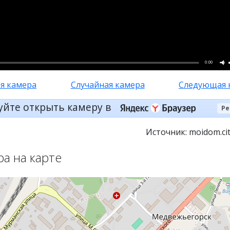
0:00
я камера
Случайная камера
Следующая 
уйте открыть камеру в
Ре
Источник: moidom.cit
ра на карте