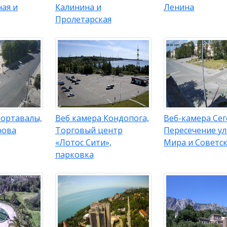
ая и
Калинина и
Ленина
Пролетарская
Сортавалы,
Веб камера Кондопога,
Веб-камера Сег
рова
Торговый центр
Пересечение у
«Лотос Сити»,
Мира и Советс
парковка