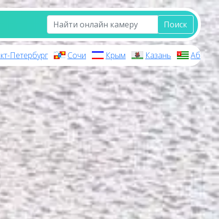
Поиск
кт-Петербург
Сочи
Крым
Казань
Абхази