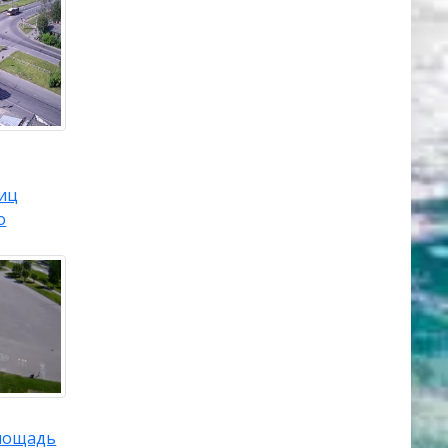
лиц
о
лощадь