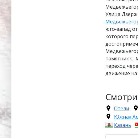
Медвежьегор
Улица Дзержи
Медвежьего
юго-запад от
которого пер
достопримеч
Медвежьегор
памятник С. 
переход чер
движение на 
Смотри
Отели
Южная А
Казань