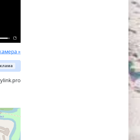
камера »
клама
ylink.pro