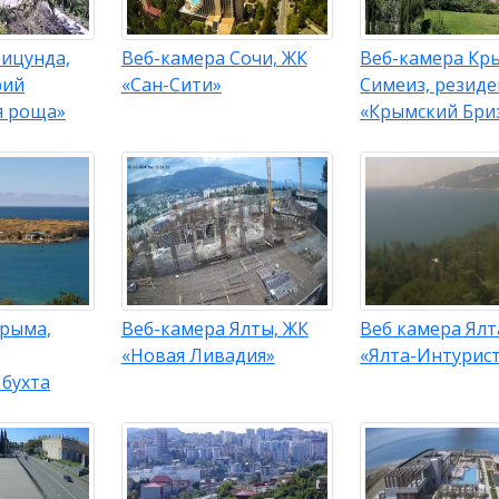
Пицунда,
Веб-камера Сочи, ЖК
Веб-камера Кр
рий
«Сан-Сити»
Симеиз, резид
я роща»
«Крымский Бриз
Крыма,
Веб-камера Ялты, ЖК
Веб камера Ялт
,
«Новая Ливадия»
«Ялта-Интурис
 бухта