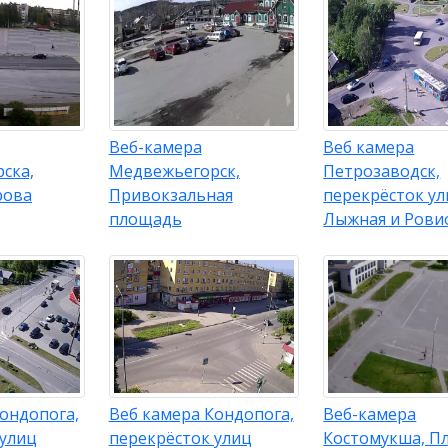
Веб-камера
Веб камера
ска,
Медвежьегорск,
Петрозаводск,
рова
Привокзальная
перекрёсток у
площадь
Лыжная и Рови
ондопога,
Веб камера Кондопога,
Веб-камера
 улиц
перекрёсток улиц
Костомукша, П