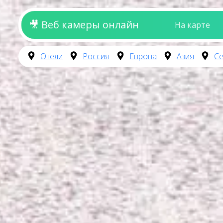
🎥 Веб камеры онлайн
На карте
Отели
Россия
Европа
Азия
Се