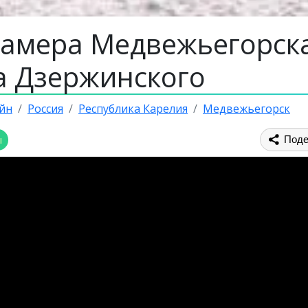
камера Медвежьегорска
а Дзержинского
йн
Россия
Республика Карелия
Медвежьегорск
ы
Поде