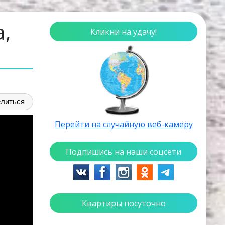
,
Кликни на удачу!
литься
Перейти на случайную веб-камеру
Подпишись на наши соцсети
Квартиры посуточно