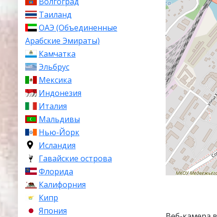
Волгоград
Таиланд
ОАЭ (Объединенные
Арабские Эмираты)
Камчатка
Эльбрус
Мексика
Индонезия
Италия
Мальдивы
Нью-Йорк
Исландия
Гавайские острова
Флорида
Калифорния
Кипр
Япония
Веб-камера 