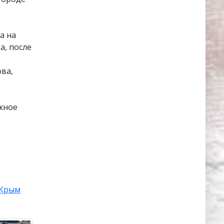
а на
а, после
ва,
жное
Крым