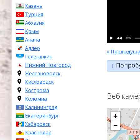
Казань
Турция
Абхазия
Крым
0:00
Анапа
Адлер
« Предыдуща
Геленджик
Попроб
Нижний Новгород
ℹ️
Железноводск
Кисловодск
Кострома
Веб каме
Коломна
Калининград
Екатеринбург
+
Хабаровск
−
Краснодар