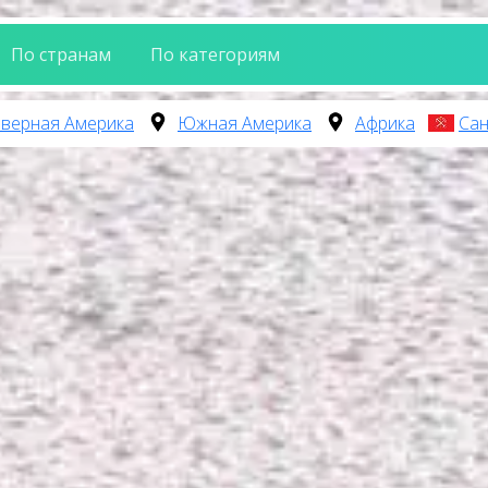
По странам
По категориям
верная Америка
Южная Америка
Африка
Сан