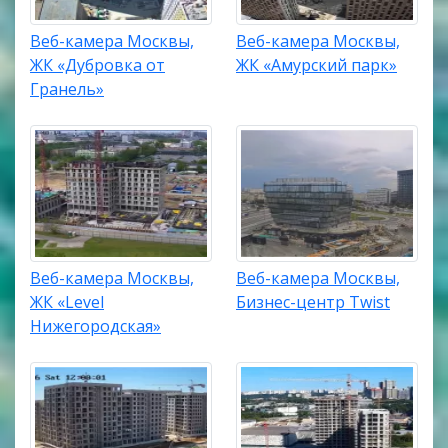
Веб-камера Москвы,
Веб-камера Москвы,
ЖК «Дубровка от
ЖК «Амурский парк»
Гранель»
Веб-камера Москвы,
Веб-камера Москвы,
ЖК «Level
Бизнес-центр Twist
Нижегородская»