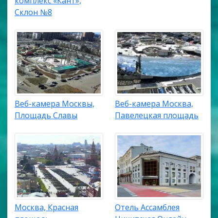
комплекс «Кант»,
Склон №8
Веб-камера Москвы,
Веб-камера Москва,
Площадь Славы
Павелецкая площадь
Москва, Красная
Отель Ассамблея