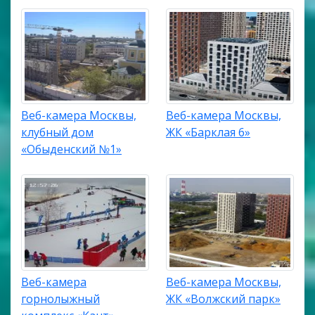
Веб-камера Москвы,
Веб-камера Москвы,
клубный дом
ЖК «Барклая 6»
«Обыденский №1»
Веб-камера
Веб-камера Москвы,
горнолыжный
ЖК «Волжский парк»