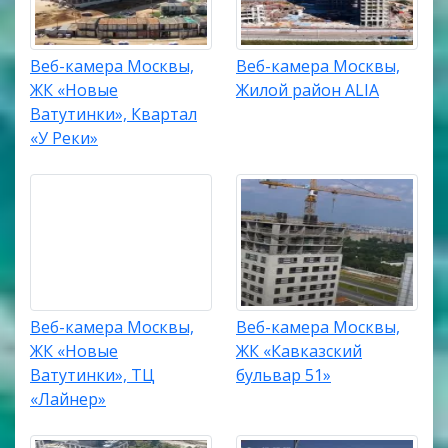
Веб-камера Москвы,
Веб-камера Москвы,
ЖК «Новые
Жилой район ALIA
Ватутинки», Квартал
«У Реки»
Веб-камера Москвы,
Веб-камера Москвы,
ЖК «Новые
ЖК «Кавказский
Ватутинки», ТЦ
бульвар 51»
«Лайнер»