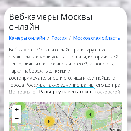
Веб-камеры Москвы
онлайн
Камеры онлайн
Россия
Московская область
Веб камеры Москвы онлайн транслирующие в
реальном времени улицы, площади, исторический
центр, виды из ресторанов и отелей, аэропорты,
парки, набережные, пляжи и
достопримечательности столицы и крупнейшего
города России, а также административного центра
Развернуть весь текст
Центрального федерального округа и Московской
8
области. Онлайн веб камеры покажут панорамные
виды города и помогут узнать актуальную погоду в
4
+
Москве прямо сейчас. Веб камеры работают в
4
−
прямом эфире, а некоторые из них транслируют
10
изображение со звуком. Популярные онлайн веб