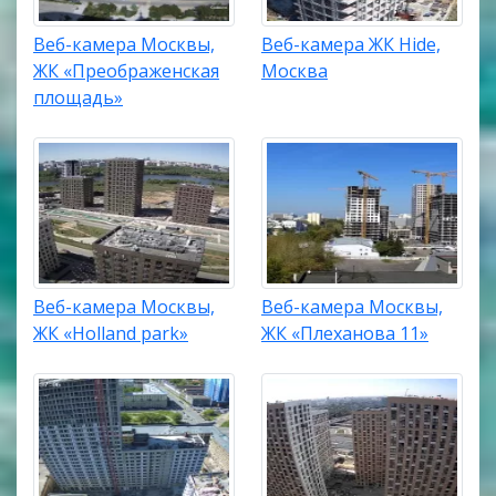
Веб-камера Москвы,
Веб-камера ЖК Hide,
ЖК «Преображенская
Москва
площадь»
Веб-камера Москвы,
Веб-камера Москвы,
ЖК «Holland park»
ЖК «Плеханова 11»