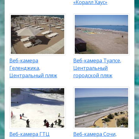
«Коралл Хаус»
Веб-камера
Веб-камера Туапсе,
Геленджика,
Центральный
Центральный пляж
городской пляж
Веб-камера ГТЦ
Веб-камера Сочи,