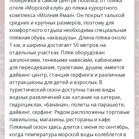
побережья в самом центре поселка, от пляжа
отеля «Морской клуб» до пляжа курортного
комплекса «Молния Ямал». Он покрыт галькой
средних и крупных размеров, поэтому для
комфортного отдыха необходима специальная
пляжная обувь «аквашузы». Длина пляжа около
1 км, а ширина достигает 50 метров на
отдельных участках. Пляж оборудован
шезлонгами, теневыми навесами, кабинками
для переодевания, туалетами, душем, имеется
дайвинг-центр, станция серфинга и различные
аттракционы для детей и взрослых. В
туристический сезон доступны такие виды
водных развлечений как катание на катерах,
гидроциклах, «бананах», полеты на парашюте,
дайвинг, серфинг. Рядом расположены торговые
павильоны, магазины, рестораны и кафе.
Пляжный сезон здесь длится с июня по сентябрь,
когда температура морской воды колеблется в