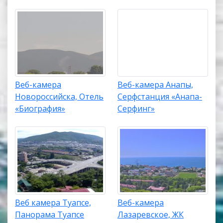
Веб-камера
Веб-камера Анапы,
Новороссийска, Отель
Серфстанция «Анапа-
«Биография»
Серфинг»
Веб камера Туапсе,
Веб-камера
Панорама Туапсе
Лазаревское, ЖК