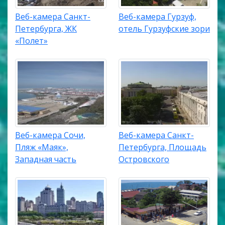
Веб-камера Санкт-
Веб-камера Гурзуф,
Петербурга, ЖК
отель Гурзуфские зори
«Полет»
Веб-камера Сочи,
Веб-камера Санкт-
Пляж «Маяк»,
Петербурга, Площадь
Западная часть
Островского