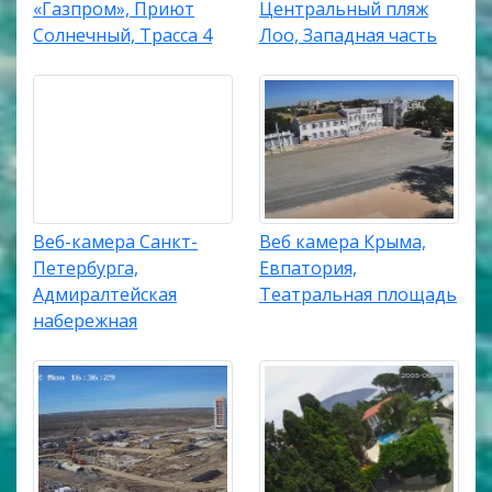
«Газпром», Приют
Центральный пляж
Солнечный, Трасса 4
Лоо, Западная часть
Веб-камера Санкт-
Веб камера Крыма,
Петербурга,
Евпатория,
Адмиралтейская
Театральная площадь
набережная