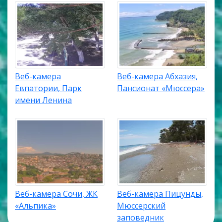
Веб-камера
Веб-камера Абхазия,
Евпатории, Парк
Пансионат «Мюссера»
имени Ленина
Веб-камера Сочи, ЖК
Веб-камера Пицунды,
«Альпика»
Мюссерский
заповедник