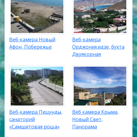
Веб-камера Новый
Веб-камера
Афон, Побережье
Орджоникидзе, бухта
Двуякорная
Веб-камера Пицунды,
Веб камера Крыма,
санаторий
Новый Свет,
«Самшитовая роща»
Панорама