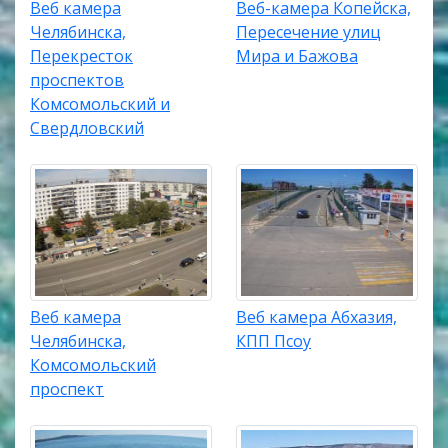
Веб камера
Веб-камера Копейска,
Челябинска,
Пересечение улиц
Перекресток
Мира и Бажова
проспектов
Комсомольский и
Свердловский
Веб камера
Веб камера Абхазия,
Челябинска,
КПП Псоу
Комсомольский
проспект