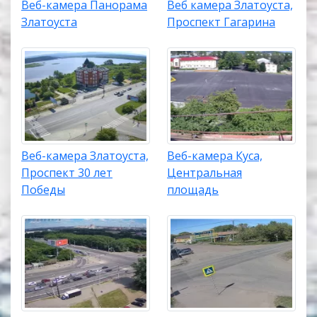
Веб-камера Панорама
Веб камера Златоуста,
Златоуста
Проспект Гагарина
Веб-камера Златоуста,
Веб-камера Куса,
Проспект 30 лет
Центральная
Победы
площадь