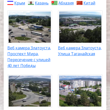
Крым
Казань
Абхазия
Китай
Веб камера Златоуста,
Веб камера Златоуста,
Проспект Мира,
Улица Таганайская
Пересечение с улицей
40 лет Победы