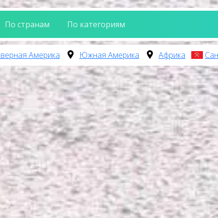
По странам
По категориям
верная Америка
Южная Америка
Африка
Сан