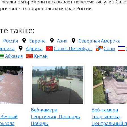
в реальном времени показывает пересечение улиц Сало
ргиевске в Ставропольском крае России.
те также:
Россия
Европа
Азия
Северная Америка
мерика
Африка
Санкт-Петербург
Сочи
Абхазия
Китай
Веб-камера
Веб-камера
, Вечный
Георгиевск, Площадь
Георгиевска,
окзала
Победы
Центральный п