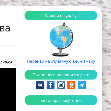
Кликни на удачу!
ва
Перейти на случайную веб-камеру
литься
Подпишись на наши соцсети
Квартиры посуточно