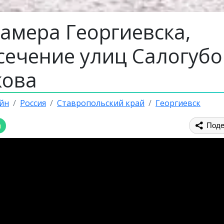
амера Георгиевска,
сечение улиц Салогубо
кова
йн
Россия
Ставропольский край
Георгиевск
ы
Поде