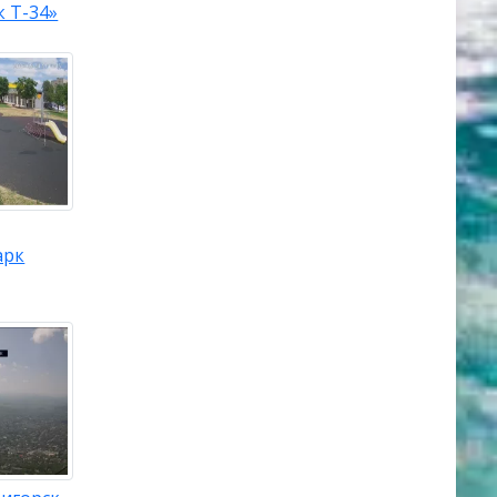
 Т-34»
арк