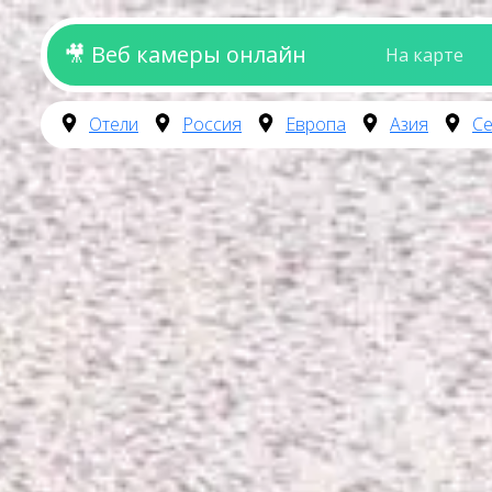
🎥 Веб камеры онлайн
На карте
Отели
Россия
Европа
Азия
Се