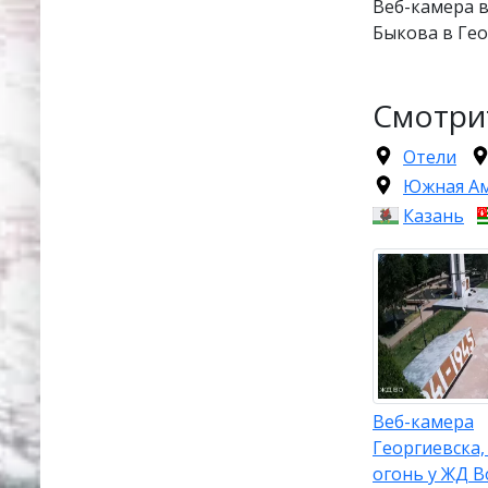
Веб-камера 
Быкова в Гео
Смотри
Отели
Южная А
Казань
Веб-камера
Георгиевска
огонь у ЖД В