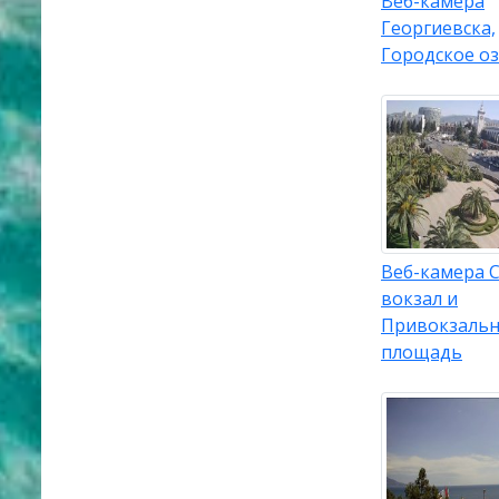
Веб-камера
Георгиевска,
Городское о
Веб-камера 
вокзал и
Привокзальн
площадь