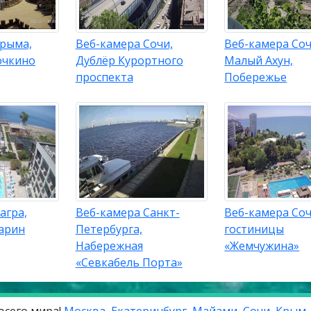
Крыма,
Веб-камера Сочи,
Веб-камера Соч
очкино
Дублёр Курортного
Малый Ахун,
проспекта
Побережье
агра,
Веб-камера Санкт-
Веб-камера Соч
арин
Петербурга,
гостиницы
Набережная
«Жемчужина»
«Севкабель Порта»