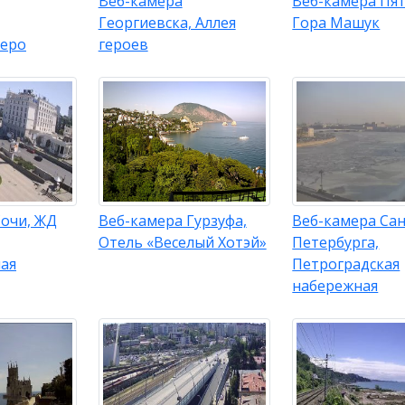
Веб-камера
Веб-камера Пят
Георгиевска, Аллея
Гора Машук
зеро
героев
Сочи, ЖД
Веб-камера Гурзуфа,
Веб-камера Сан
Отель «Веселый Хотэй»
Петербурга,
ая
Петроградская
набережная