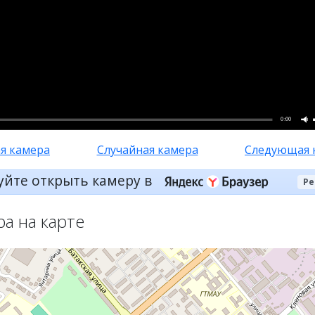
0:00
я камера
Случайная камера
Следующая 
уйте открыть камеру в
Ре
ра на карте