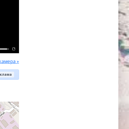
камера »
клама