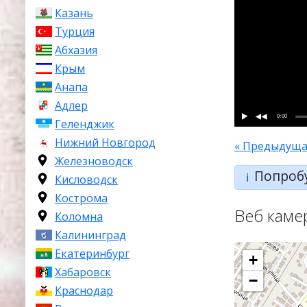
Казань
Турция
Абхазия
Крым
Анапа
Адлер
0:00
Геленджик
Нижний Новгород
« Предыдуща
Железноводск
Попроб
ℹ️
Кисловодск
Кострома
Веб каме
Коломна
Калининград
Екатеринбург
+
Хабаровск
−
Краснодар