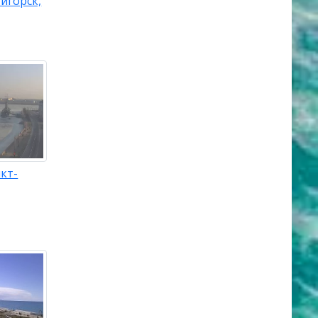
игорск,
кт-