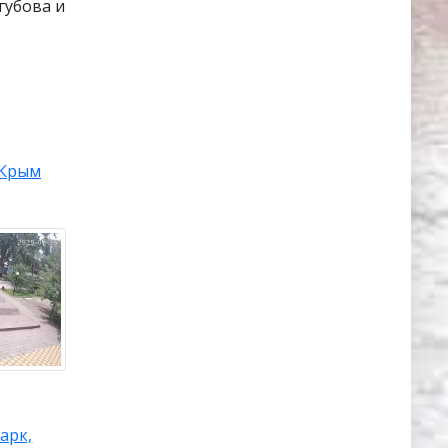
губова и
Крым
арк,