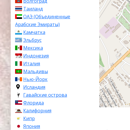
Волгоград
Таиланд
ОАЭ (Объединенные
Арабские Эмираты)
Камчатка
Эльбрус
Мексика
Индонезия
Италия
Мальдивы
Нью-Йорк
Исландия
Гавайские острова
Флорида
Калифорния
Кипр
Япония