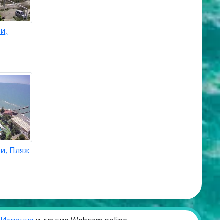
и,
и, Пляж