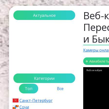
Веб-к
Актуальное
Пере
Загрузка...
и Бы
Камеры онла
✈ Авиабилет
Файл не найден
Категории
Топ
Все
Санкт-Петербург
Сочи