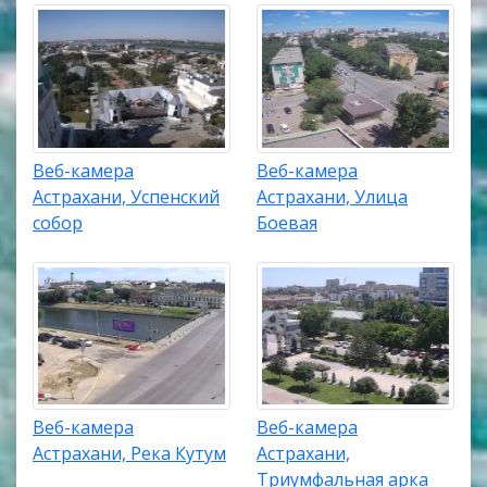
Веб-камера
Веб-камера
Астрахани, Успенский
Астрахани, Улица
собор
Боевая
Веб-камера
Веб-камера
Астрахани, Река Кутум
Астрахани,
Триумфальная арка