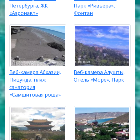
Петербурга, ЖК
Парк «Ривьера»,
«Аэронавт»
Фонтан
Веб-камера Абхазии,
Веб-камера Алушты,
Пицунда, пляж
Отель «Море», Парк
санатория
«Самшитовая роща»