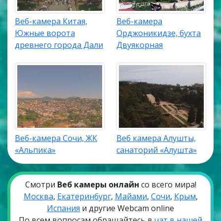
Веб-камера Китая,
Веб-камера
Южные ворота
Орджоникидзе, бухта
древнего города Дали
Двуякорная
Веб-камера Сочи, ЖК
Веб камера Алушты,
«Альпика»
санаторий «Алушта»
Смотри
Веб камеры онлайн
со всего мира!
Москва
,
Екатеринбург
,
Майами
,
Сочи
,
Крым
,
Испания
и другие Webcam online
По всем вопросам обращайтесь в
чат в нашей