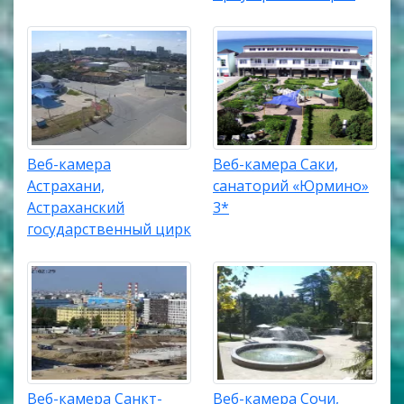
Веб-камера
Веб-камера Саки,
Астрахани,
санаторий «Юрмино»
Астраханский
3*
государственный цирк
Веб-камера Санкт-
Веб-камера Сочи,