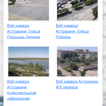
Веб-камера
Веб-камера
Астрахани, Улица
Астрахани, Улица
Площадь Ленина
Победы
Веб-камера
Веб камера Астрахани,
Астрахани,
ЖД переезд
Комсомольская
набережная