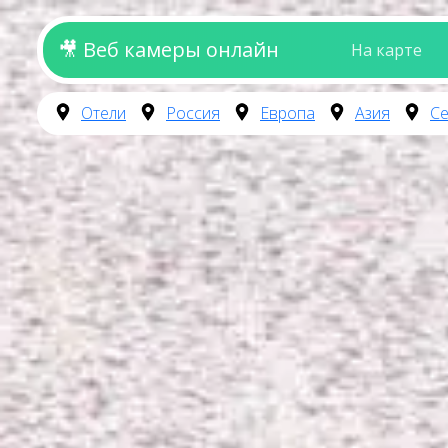
🎥 Веб камеры онлайн
На карте
Отели
Россия
Европа
Азия
Се