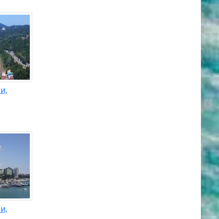
и,
и,