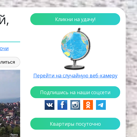
й,
Кликни на удачу!
очи
литься
Перейти на случайную веб-камеру
Подпишись на наши соцсети
Квартиры посуточно