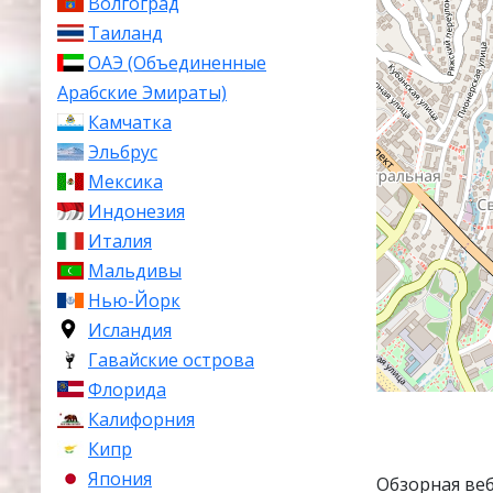
Волгоград
Таиланд
ОАЭ (Объединенные
Арабские Эмираты)
Камчатка
Эльбрус
Мексика
Индонезия
Италия
Мальдивы
Нью-Йорк
Исландия
Гавайские острова
Флорида
Калифорния
Кипр
Япония
Обзорная ве