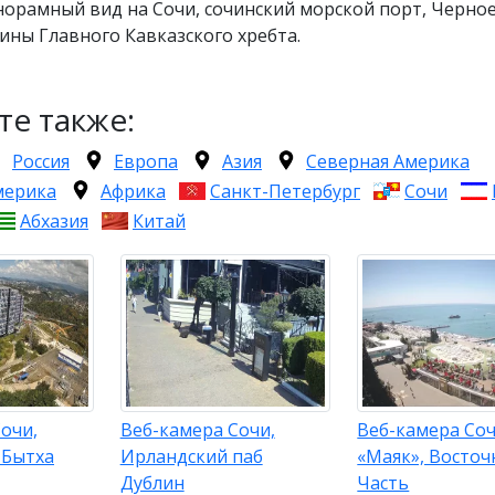
орамный вид на Сочи, сочинский морской порт, Черное
ны Главного Кавказского хребта.
те также:
Россия
Европа
Азия
Северная Америка
мерика
Африка
Санкт-Петербург
Сочи
Абхазия
Китай
очи,
Веб-камера Сочи,
Веб-камера Соч
 Бытха
Ирландский паб
«Маяк», Восточ
Дублин
Часть