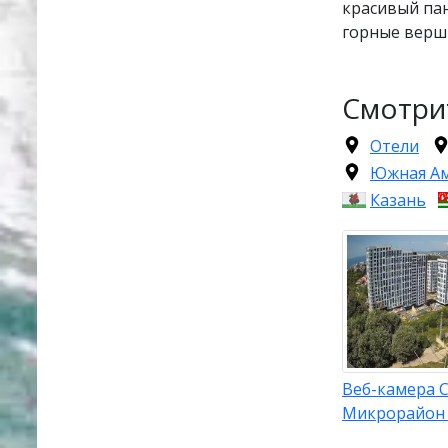
красивый пан
горные верши
Смотри
Отели
Южная А
Казань
Веб-камера С
Микрорайон