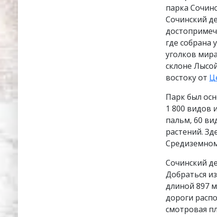
парка Сочинс
Сочинский де
достопримеч
где собрана 
уголков мир
склоне Лысо
востоку от
Ц
Парк был осн
1 800 видов 
пальм, 60 ви
растений. Зд
Средиземном
Сочинский де
Добраться из
длиной 897 м
дороги распо
смотровая п