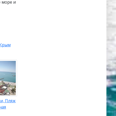
 море и
Крым
и, Пляж
ная