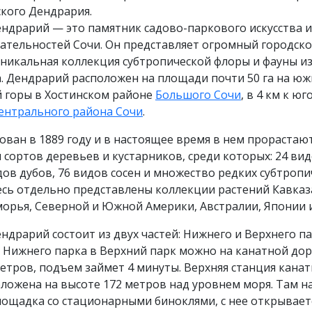
кого Дендрария.
ндрарий — это памятник садово-паркового искусства и
ательностей Сочи. Он представляет огромный городско
уникальная коллекция субтропической флоры и фауны и
а. Дендрарий расположен на площади почти 50 га на ю
й горы в Хостинском районе
Большого Сочи
, в 4 км к юг
ентрального района Сочи
.
ован в 1889 году и в настоящее время в нем прорастаю
и сортов деревьев и кустарников, среди которых: 24 ви
дов дубов, 76 видов сосен и множество редких субтропи
есь отдельно представлены коллекции растений Кавказ
орья, Северной и Южной Америки, Австралии, Японии и
ндрарий состоит из двух частей: Нижнего и Верхнего па
 Нижнего парка в Верхний парк можно на канатной дор
етров, подъем займет 4 минуты. Верхняя станция кана
ложена на высоте 172 метров над уровнем моря. Там н
лощадка со стационарными биноклями, с нее открывает