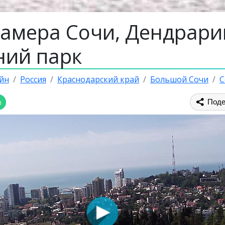
камера Сочи, Дендрари
ний парк
йн
Россия
Краснодарский край
Большой Сочи
С
ы
Поде