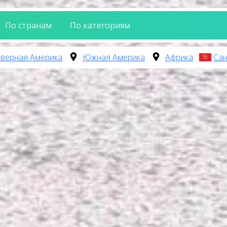
По странам
По категориям
верная Америка
Южная Америка
Африка
Сан