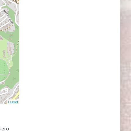
Leaflet
него