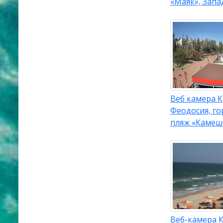
«Маяк», Запа
Веб камера 
Феодосия, г
пляж «Камеш
Веб-камера 