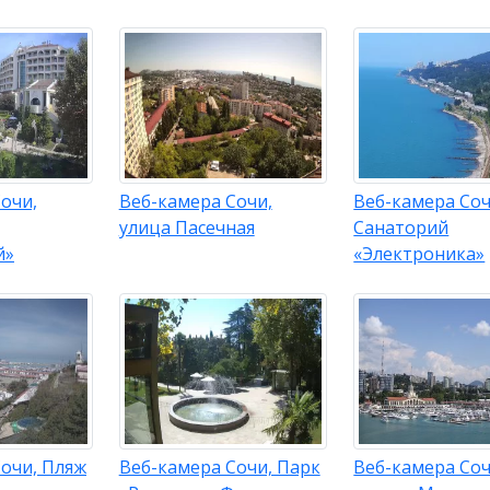
очи,
Веб-камера Сочи,
Веб-камера Соч
улица Пасечная
Санаторий
й»
«Электроника»
очи, Пляж
Веб-камера Сочи, Парк
Веб-камера Соч