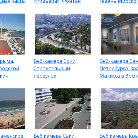
дная часть
«Ривьера», Фонтан
гавань Морско
Крыма,
Веб-камера Сочи,
Веб-камера Сан
ородской
Строительный
Петербурга, За
ки»
переулок
Матисса в Эрм
Каменское,
Веб камера Саки,
Веб камера Кры