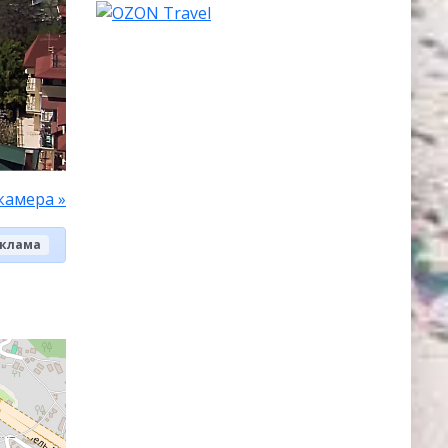
камера »
клама