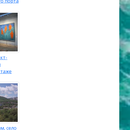
го порта
кт-
л
итаже
м, село