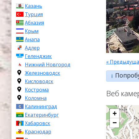
Казань
Турция
Абхазия
Крым
Анапа
Адлер
Геленджик
« Предыдуща
Нижний Новгород
Железноводск
Попроб
ℹ️
Кисловодск
Кострома
Веб каме
Коломна
Калининград
+
Екатеринбург
−
Хабаровск
Краснодар