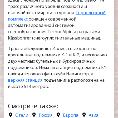
здесь с ноября по апрель, подготавливают 14
трасс различного уровня сложности и
высочайшего мирового уровня.
Горнолыжный
комплекс
оснащен современной
автоматизированной системой
снегообразования TechnoAlpin и ратраками
Kässbohrer (снегоуплотнительные машины).
Трассы обслуживают 4-х местные канатно-
кресельные подъемники К-1 и К-2, и несколько
двухместных бугельных и буксировочных
подъемников. Нижняя станция подъемника К1
находится около фан-клуба Навигатор, а
верхняя станция
подъемника расположена на
высоте 514 метров.
Смотрите также:
Отели
Россия
Европа
Азия