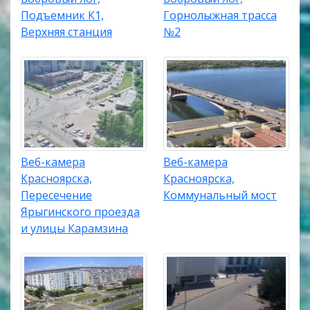
Подъемник К1,
Горнолыжная трасса
Верхняя станция
№2
Веб-камера
Веб-камера
Красноярска,
Красноярска,
Пересечение
Коммунальный мост
Ярыгинского проезда
и улицы Карамзина