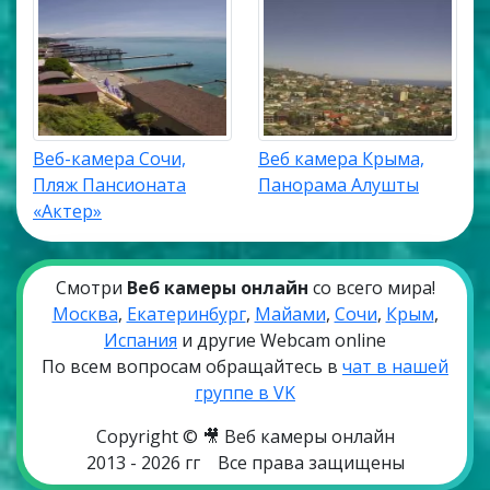
Веб-камера Сочи,
Веб камера Крыма,
Пляж Пансионата
Панорама Алушты
«Актер»
Смотри
Веб камеры онлайн
со всего мира!
Москва
,
Екатеринбург
,
Майами
,
Сочи
,
Крым
,
Испания
и другие Webcam online
По всем вопросам обращайтесь в
чат в нашей
группе в VK
Copyright © 🎥 Веб камеры онлайн
2013 - 2026 гг
Все права защищены