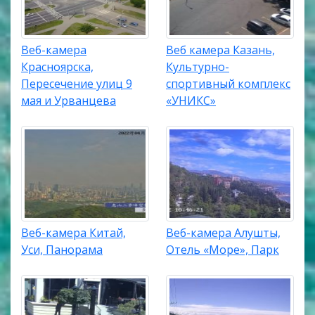
Веб-камера
Веб камера Казань,
Красноярска,
Культурно-
Пересечение улиц 9
спортивный комплекс
мая и Урванцева
«УНИКС»
Веб-камера Китай,
Веб-камера Алушты,
Уси, Панорама
Отель «Море», Парк