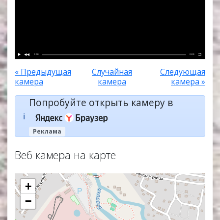
0:00
0:00
« Предыдущая
Случайная
Следующая
камера
камера
камера »
Попробуйте открыть камеру в
ℹ️
Реклама
Веб камера на карте
+
−