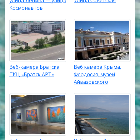
улица Ленина — улица
Улица Советская
Космонавтов
Веб-камера Братска,
Веб камера Крыма,
ТКЦ «Братск АРТ»
Феодосия, музей
Айвазовского