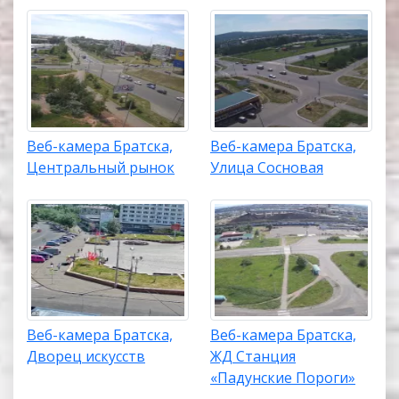
Веб-камера Братска,
Веб-камера Братска,
Центральный рынок
Улица Сосновая
Веб-камера Братска,
Веб-камера Братска,
Дворец искусств
ЖД Станция
«Падунские Пороги»