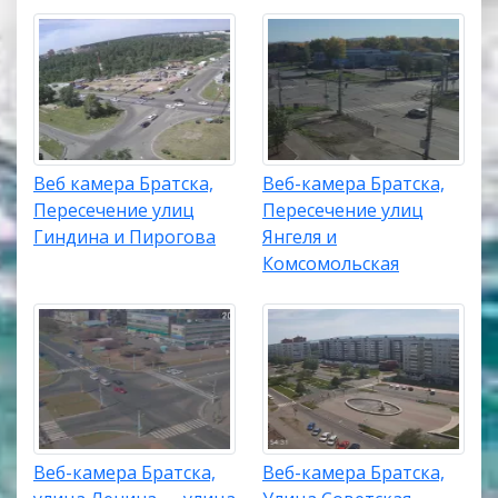
Веб камера Братска,
Веб-камера Братска,
Пересечение улиц
Пересечение улиц
Гиндина и Пирогова
Янгеля и
Комсомольская
Веб-камера Братска,
Веб-камера Братска,