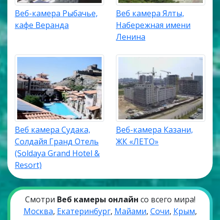
Веб-камера Рыбачье,
Веб камера Ялты,
кафе Веранда
Набережная имени
Ленина
Веб камера Судака,
Веб-камера Казани,
Солдайя Гранд Отель
ЖК «ЛЕТО»
(Soldaya Grand Hotel &
Resort)
Смотри
Веб камеры онлайн
со всего мира!
Москва
,
Екатеринбург
,
Майами
,
Сочи
,
Крым
,