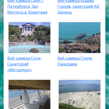
Веб-камера Санкт-
Веб камера Крыма,
Петербурга, Зал
Гурзуф, санаторий Ай-
Матисса в Эрмитаже
Даниль
Веб-камера Сочи,
Веб камера Сухум,
Санаторий
Панорама
«Металлург»