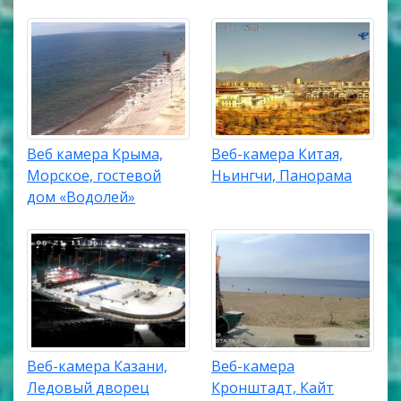
Веб камера Крыма,
Веб-камера Китая,
Морское, гостевой
Ньингчи, Панорама
дом «Водолей»
Веб-камера Казани,
Веб-камера
Ледовый дворец
Кронштадт, Кайт