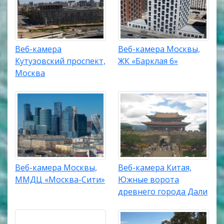
Веб-камера
Веб-камера Москвы,
Кутузовский проспект,
ЖК «Барклая 6»
Москва
Веб-камера Москвы,
Веб-камера Китая,
ММДЦ «Москва-Сити»
Южные ворота
древнего города Дали