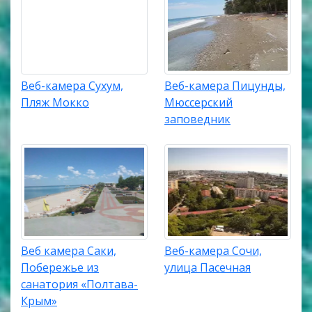
Веб-камера Сухум,
Веб-камера Пицунды,
Пляж Мокко
Мюссерский
заповедник
Веб камера Саки,
Веб-камера Сочи,
Побережье из
улица Пасечная
санатория «Полтава-
Крым»