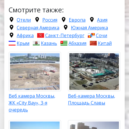
Смотрите также:
Отели
Россия
Европа
Азия
Северная Америка
Южная Америка
Африка
Санкт-Петербург
Сочи
Крым
Казань
Абхазия
Китай
Веб камера Москвы,
Веб-камера Москвы,
ЖК «City Bay», 3-я
Площадь Славы
очередь