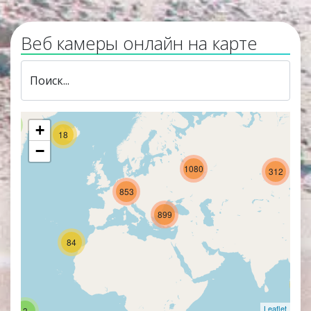
Веб камеры онлайн на карте
Поиск...
6
+
18
−
1080
312
853
Загрузка карты...
899
84
97
Leaflet
3