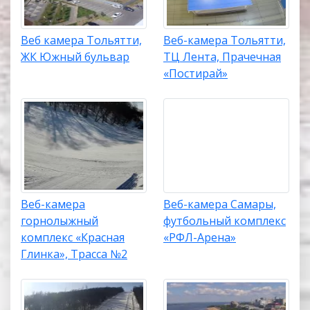
Веб камера Тольятти,
Веб-камера Тольятти,
ЖК Южный бульвар
ТЦ Лента, Прачечная
«Постирай»
Веб-камера
Веб-камера Самары,
горнолыжный
футбольный комплекс
комплекс «Красная
«РФЛ-Арена»
Глинка», Трасса №2