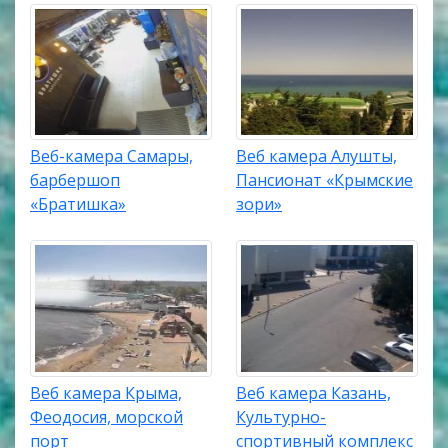
Веб-камера Самары,
Веб камера Алушты,
барбершоп
Пансионат «Крымские
«Братишка»
зори»
Веб камера Крыма,
Веб камера Казань,
Феодосия, морской
Культурно-
порт
спортивный комплекс