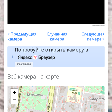
powered by Ivideon
« Предыдущая
Случайная
Следующая
камера
камера
камера »
Попробуйте открыть камеру в
ℹ️
Реклама
Веб камера на карте
+
−