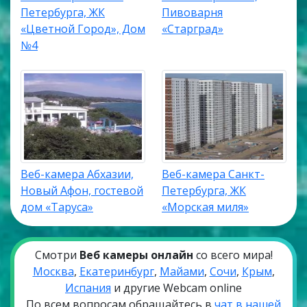
Петербурга, ЖК
Пивоварня
«Цветной Город», Дом
«Старград»
№4
Веб-камера Абхазии,
Веб-камера Санкт-
Новый Афон, гостевой
Петербурга, ЖК
дом «Таруса»
«Морская миля»
Смотри
Веб камеры онлайн
со всего мира!
Москва
,
Екатеринбург
,
Майами
,
Сочи
,
Крым
,
Испания
и другие Webcam online
По всем вопросам обращайтесь в
чат в нашей