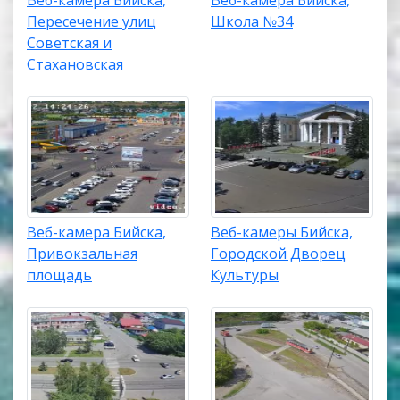
Пересечение улиц
Школа №34
Советская и
Стахановская
Веб-камера Бийска,
Веб-камеры Бийска,
Привокзальная
Городской Дворец
площадь
Культуры