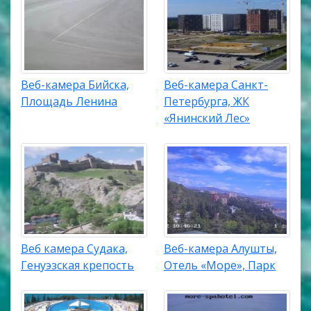
Веб-камера Бийска,
Веб-камера Санкт-
Площадь Ленина
Петербурга, ЖК
«Янинский Лес»
Веб камера Судака,
Веб-камера Алушты,
Генуэзская крепость
Отель «Море», Парк