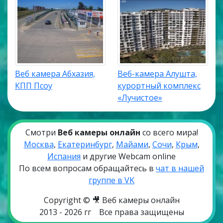
Веб камера Абхазия,
Веб-камера Алушта,
КПП Псоу
курортный комплекс
«Лучистое»
Смотри
Веб камеры онлайн
со всего мира!
Москва
,
Екатеринбург
,
Майами
,
Сочи
,
Крым
,
Испания
и другие Webcam online
По всем вопросам обращайтесь в
чат в нашей
группе в VK
Copyright © 🎥 Веб камеры онлайн
2013 - 2026 гг
Все права защищены