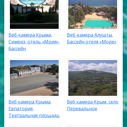
Веб-камера Крыма,
Веб-камера Алушты,
Симеиз, отель «Мрия»,
Бассейн отеля «Море»
бассейн
Веб камера Крыма,
Веб камера Крым, село
Евпатория,
Перевальное
Театральная площадь