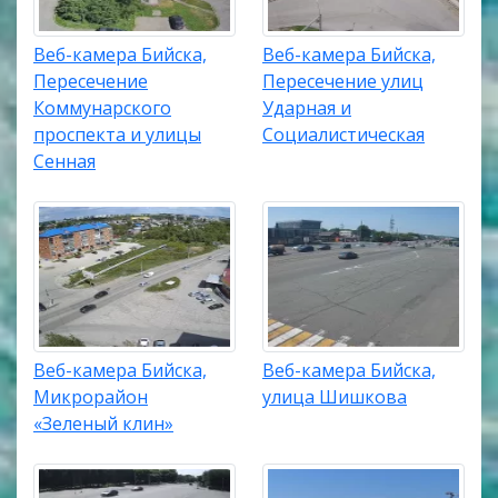
Веб-камера Бийска,
Веб-камера Бийска,
Пересечение
Пересечение улиц
Коммунарского
Ударная и
проспекта и улицы
Социалистическая
Сенная
Веб-камера Бийска,
Веб-камера Бийска,
Микрорайон
улица Шишкова
«Зеленый клин»