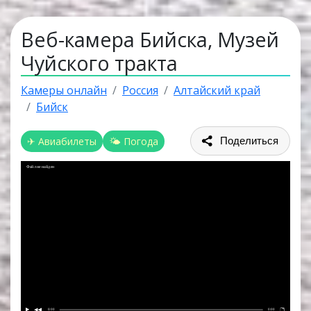
Веб-камера Бийска, Музей
Чуйского тракта
Камеры онлайн
Россия
Алтайский край
Бийск
✈ Авиабилеты
🌤 Погода
Поделиться
Файл не найден
0:00
0:00