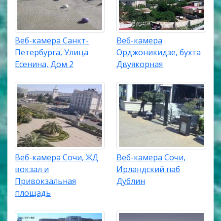
Веб-камера Санкт-
Веб-камера
Петербурга, Улица
Орджоникидзе, бухта
Есенина, Дом 2
Двуякорная
Веб-камера Сочи, ЖД
Веб-камера Сочи,
вокзал и
Ирландский паб
Привокзальная
Дублин
площадь