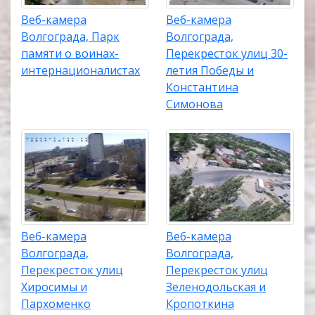
Веб-камера
Веб-камера
Волгограда, Парк
Волгограда,
памяти о воинах-
Перекресток улиц 30-
интернационалистах
летия Победы и
Константина
Симонова
Веб-камера
Веб-камера
Волгограда,
Волгограда,
Перекресток улиц
Перекресток улиц
Хиросимы и
Зеленодольская и
Пархоменко
Кропоткина