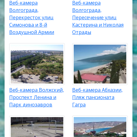
Веб-камера
Веб-камера
Волгограда,
Волгограда,
Перекресток улиц
Пересечение улиц
Симонова и 8-й
Кастерина и Николая
Воздушной Армии
Отрады
Веб-камера Волжский,
Веб-камера Абхазии,
Проспект Ленина и
Пляж пансионата
Парк динозавров
Гагра