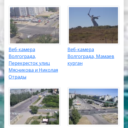
Веб-камера
Веб-камера
Волгограда,
Волгограда, Мамаев
Перекресток улиц
курган
Мясникова и Николая
Отрады