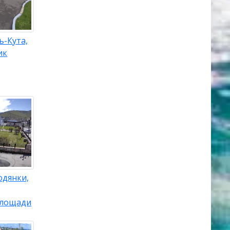
ь-Кута,
ик
юдянки,
площади