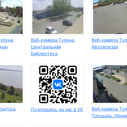
улуна,
Веб-камера Тулуна,
Веб-камера Тул
ача»
Центральная
Автовокзал
Библиотека
ратска,
Веб-камера Тул
Подпишись на нас в VK
Площадь Лени