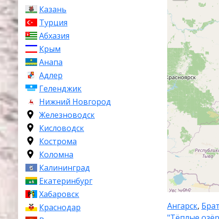
облас
Казань
Турция
Абхазия
Иркутская об
федерального
Крым
район. Област
Анапа
западе, с Тув
Адлер
краем
на вост
Геленджик
численность н
Нижний Новгород
Администрати
Железноводск
берегах реки 
Кисловодск
побережья Ба
Кострома
Коломна
Крупнейшие го
Калининград
(224 100 жите
Екатеринбург
(74 762) и Че
Хабаровск
Основными от
Ангарск
,
Брат
Краснодар
машиностроен
"Тёплые озёр