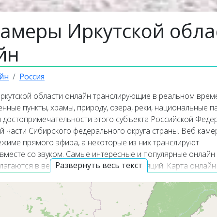
камеры Иркутской обла
йн
йн
Россия
ркутской области онлайн транслирующие в реальном врем
енные пункты, храмы, природу, озера, реки, национальные па
и достопримечательности этого субъекта Российской Феде
й части Сибирского федерального округа страны. Веб каме
ежиме прямого эфира, а некоторые из них транслируют
вместе со звуком. Самые интересные и популярные онлайн
Развернуть весь текст
агаются в верхней части списка трансляций. Карта онлайн
т точное местоположение каждой веб камеры на территор
асти.
ая информация об Иркутской