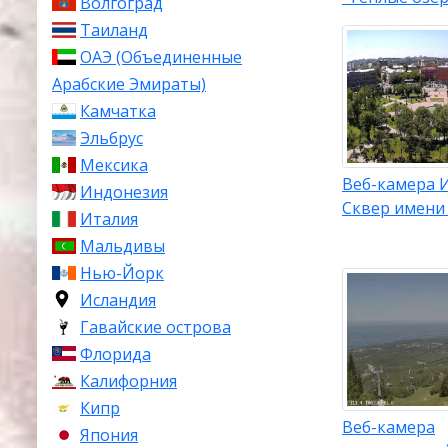
Волгоград
производство
Таиланд
А также туриз
ОАЭ (Объединенные
железные руды
Арабские Эмираты)
Климат
Камчатка
Эльбрус
Климат в Ирк
Мексика
колебаниями 
Веб-камера И
Индонезия
малоснежная, 
Сквер имени
Италия
Перепады меж
Мальдивы
Самый холодны
Нью-Йорк
теплый месяц 
Исландия
сильные моро
Гавайские острова
Средние темп
Флорида
область на р
Калифорния
около 470 мм 
Кипр
Веб-камера
Япония
Досто