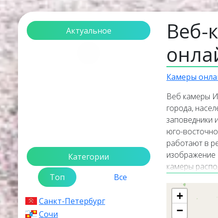
Веб-
Актуальное
онла
Загрузка...
Камеры онла
Веб камеры И
города, насел
заповедники 
юго-восточно
работают в р
изображение 
Категории
камеры распол
Топ
Все
камер покаже
Иркутской обл
+
Санкт-Петербург
Кратк
−
Сочи