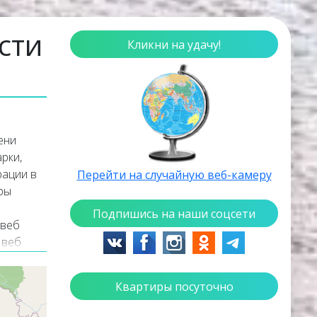
сти
Кликни на удачу!
ени
рки,
рации в
Перейти на случайную веб-камеру
ры
Подпишись на наши соцсети
 веб
 веб
ии
Квартиры посуточно