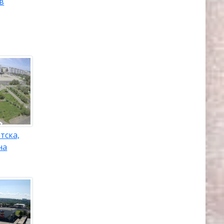
в
кой
кой
ческий
ьская
тска,
бласти
:
на
о, мыс
ский
м
 собор
-