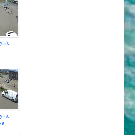
уна,
уна,
на