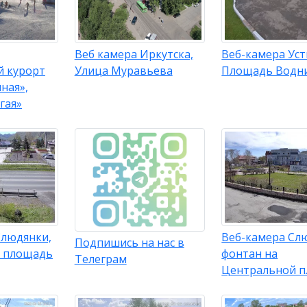
Веб камера Иркутска,
Веб-камера Уст
 курорт
Улица Муравьева
Площадь Водн
ная»,
гая»
Слюдянки,
Веб-камера Сл
Подпишись на нас в
 площадь
фонтан на
Телеграм
Центральной 