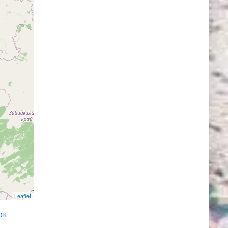
ский
раем
на
ским
енный на
к
ское
Leaflet
а,
рк
ческое