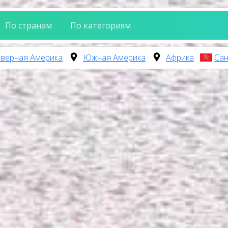
По странам
По категориям
верная Америка
Южная Америка
Африка
Сан