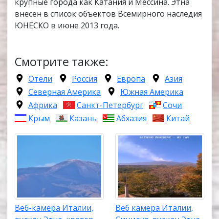
крупные города как Катания и Мессина. Этна
внесен в список объектов Всемирного наследия
ЮНЕСКО в июне 2013 года.
Смотрите также:
Отели
Россия
Европа
Азия
Северная Америка
Южная Америка
Африка
Санкт-Петербург
Сочи
Крым
Казань
Абхазия
Китай
Веб-камера Италии,
Веб камера Италии,