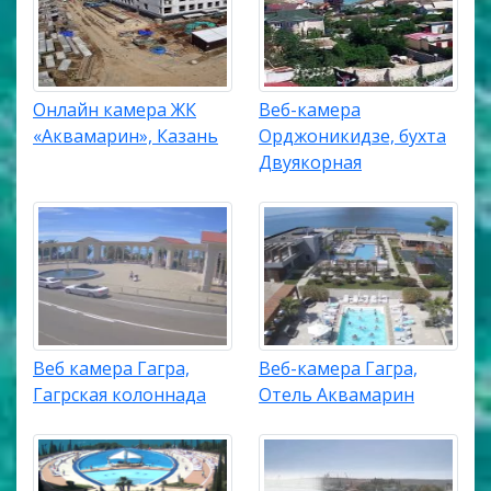
Онлайн камера ЖК
Веб-камера
«Аквамарин», Казань
Орджоникидзе, бухта
Двуякорная
Веб камера Гагра,
Веб-камера Гагра,
Гагрская колоннада
Отель Аквамарин