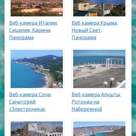
Веб-камера Италии,
Веб камера Крыма,
Сицилия, Карини,
Новый Свет,
Панорама
Панорама
Веб-камера Сочи,
Веб-камера Алушты,
Санаторий
Ротонда на
«Электроника»
Набережной