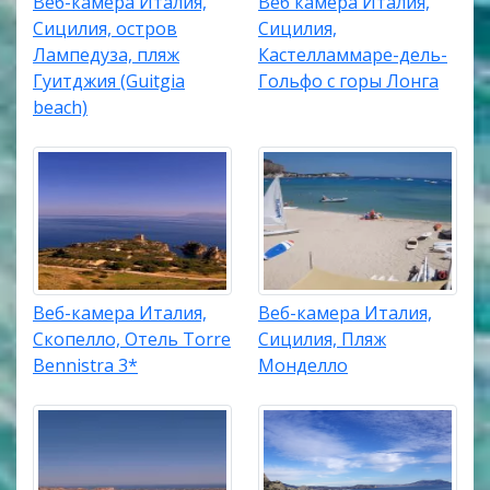
Веб-камера Италия,
Веб камера Италия,
Сицилия, остров
Сицилия,
Лампедуза, пляж
Кастелламмаре-дель-
Гуитджия (Guitgia
Гольфо с горы Лонга
beach)
Веб-камера Италия,
Веб-камера Италия,
Скопелло, Отель Torre
Сицилия, Пляж
Bennistra 3*
Монделло