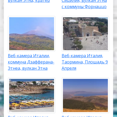
вулкан Этна, кратер
Сицилия, вулкан Этна
с коммуны Форнаццо
Веб-камера Италии,
Веб-камера Италия,
коммуна Дзафферана-
Таормина, Площадь 9
Этнеа, вулкан Этна
Апреля