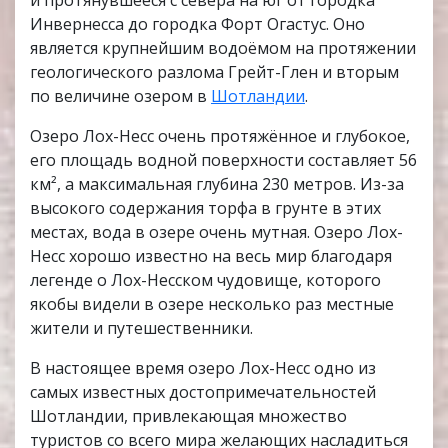
и протянувшееся с севера на юг от городка
Инвернесса до городка Форт Огастус. Оно
является крупнейшим водоёмом на протяжении
геологического разлома Грейт-Глен и вторым
по величине озером в
Шотландии
.
Озеро Лох-Несс очень протяжённое и глубокое,
его площадь водной поверхности составляет 56
км², а максимальная глубина 230 метров. Из-за
высокого содержания торфа в грунте в этих
местах, вода в озере очень мутная. Озеро Лох-
Несс хорошо известно на весь мир благодаря
легенде о Лох-Несском чудовище, которого
якобы видели в озере несколько раз местные
жители и путешественники.
В настоящее время озеро Лох-Несс одно из
самых известных достопримечательностей
Шотландии, привлекающая множество
туристов со всего мира желающих насладиться