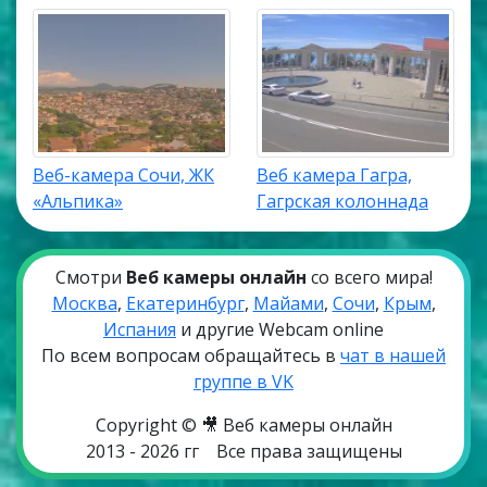
Веб-камера Сочи, ЖК
Веб камера Гагра,
«Альпика»
Гагрская колоннада
Смотри
Веб камеры онлайн
со всего мира!
Москва
,
Екатеринбург
,
Майами
,
Сочи
,
Крым
,
Испания
и другие Webcam online
По всем вопросам обращайтесь в
чат в нашей
группе в VK
Copyright © 🎥 Веб камеры онлайн
2013 - 2026 гг
Все права защищены