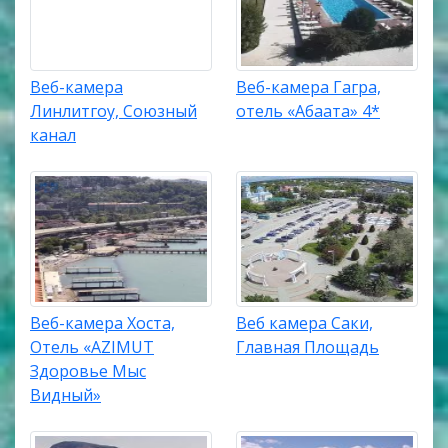
Веб-камера
Веб-камера Гагра,
Линлитгоу, Союзный
отель «Абаата» 4*
канал
Веб-камера Хоста,
Веб камера Саки,
Отель «AZIMUT
Главная Площадь
Здоровье Мыс
Видный»