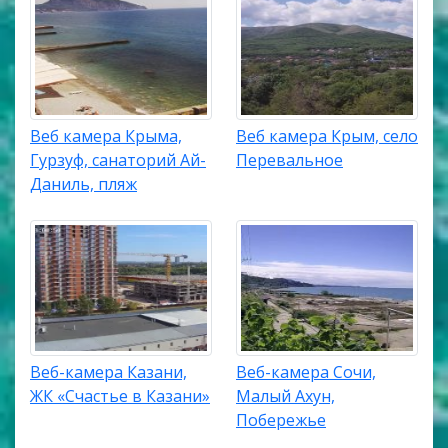
Веб камера Крыма,
Веб камера Крым, село
Гурзуф, санаторий Ай-
Перевальное
Даниль, пляж
Веб-камера Казани,
Веб-камера Сочи,
ЖК «Счастье в Казани»
Малый Ахун,
Побережье