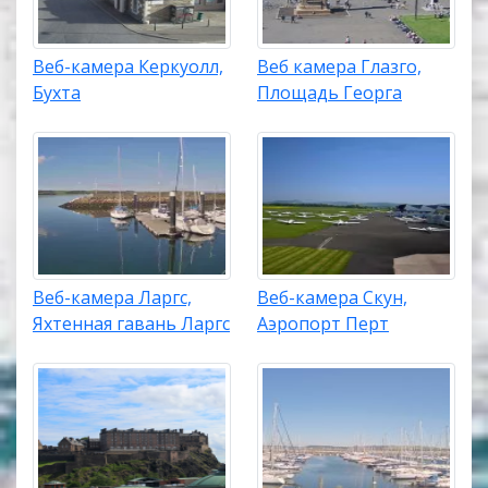
Веб-камера Керкуолл,
Веб камера Глазго,
Бухта
Площадь Георга
Веб-камера Ларгс,
Веб-камера Скун,
Яхтенная гавань Ларгс
Аэропорт Перт