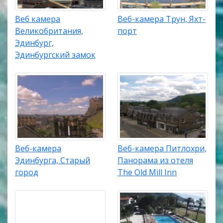
Веб камера
Веб-камера Трун, Яхт-
Великобритания,
порт
Эдинбург,
Эдинбургский замок
Веб-камера
Веб-камера Питлохри,
Эдинбурга, Старый
Панорама из отеля
город
The Old Mill Inn