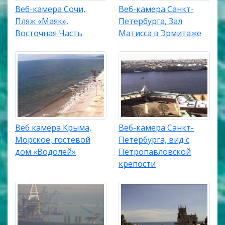
Веб-камера Сочи,
Веб-камера Санкт-
Пляж «Маяк»,
Петербурга, Зал
Восточная Часть
Матисса в Эрмитаже
Веб камера Крыма,
Веб-камера Санкт-
Морское, гостевой
Петербурга, вид с
дом «Водолей»
Петропавловской
крепости