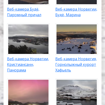
Веб-камера Будё,
Веб-камера Норвегии,
Паромный причал
Будё, Марина
Веб-камера Норвегии,
Веб-камера Норвегия,
Кристиансанн,
Горнолыжный курорт
Панорама
Хафьель