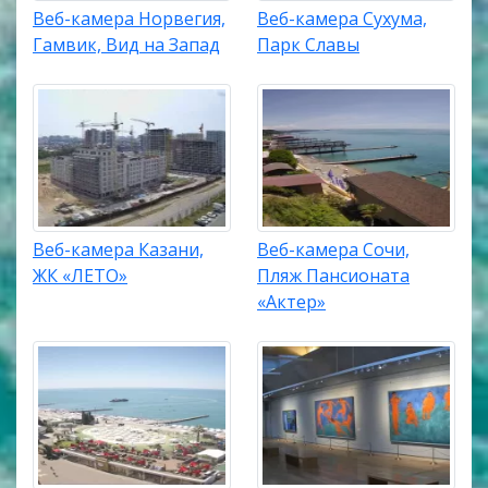
Веб-камера Норвегия,
Веб-камера Сухума,
Гамвик, Вид на Запад
Парк Славы
Веб-камера Казани,
Веб-камера Сочи,
ЖК «ЛЕТО»
Пляж Пансионата
«Актер»