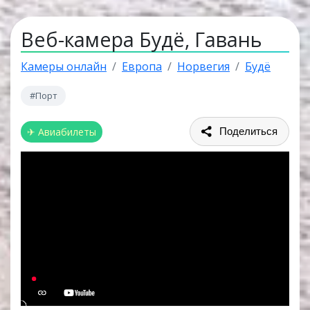
Веб-камера Будё, Гавань
Камеры онлайн
Европа
Норвегия
Будё
#Порт
✈ Авиабилеты
Поделиться