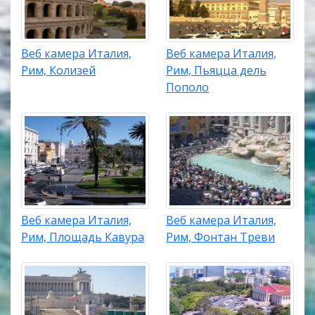
Веб камера Италия,
Веб камера Италия,
Рим, Колизей
Рим, Пьяцца дель
Пополо
Веб камера Италия,
Веб камера Италия,
Рим, Площадь Кавура
Рим, Фонтан Треви