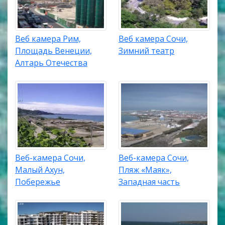
Веб камера Рим,
Веб камера Сочи,
Площадь Венеции,
Зимний театр
Алтарь Отечества
Веб-камера Сочи,
Веб-камера Сочи,
Малый Ахун,
Пляж «Маяк»,
Побережье
Западная часть