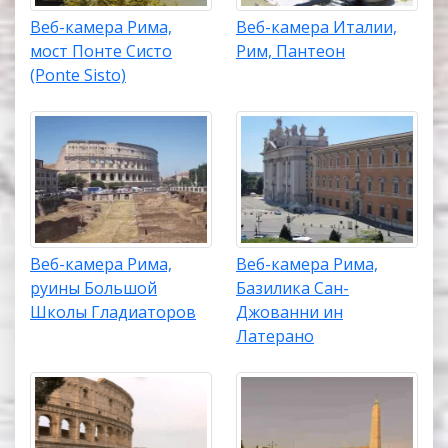
Веб-камера Рима,
Веб-камера Италии,
мост Понте Систо
Рим, Пантеон
(Ponte Sisto)
Веб-камера Рима,
Веб-камера Рима,
руины Большой
Базилика Сан-
Школы Гладиаторов
Джованни ин
Латерано