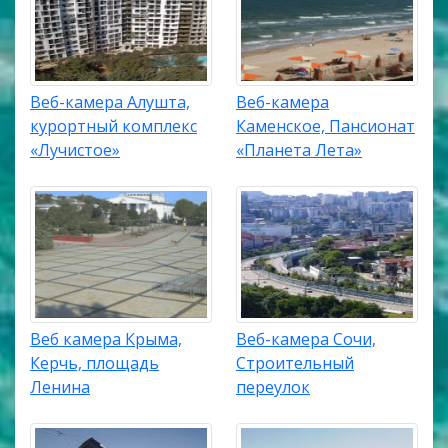
Веб-камера Алушта,
Веб-камера
курортный комплекс
Каменское, Пансионат
«Лучистое»
«Планета Лета»
Веб камера Крыма,
Веб-камера Сочи,
Керчь, площадь
Строительный
Ленина
переулок