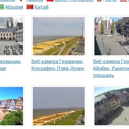
Абхазия
Китай
Германии,
Веб-камера Германии,
Веб-камера Ге
ная
Куксхафен, Пляж Дунен
Айнбек, Рыноч
площадь