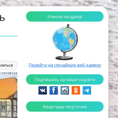
ь
Кликни на удачу!
Перейти на случайную веб-камеру
литься
Подпишись на наши соцсети
Квартиры посуточно