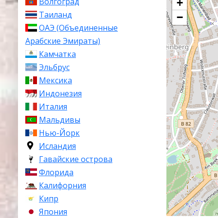
Волгоград
+
Таиланд
−
ОАЭ (Объединенные
Арабские Эмираты)
Камчатка
Эльбрус
Мексика
Индонезия
Италия
Мальдивы
Нью-Йорк
Исландия
Гавайские острова
Флорида
Калифорния
Кипр
Япония