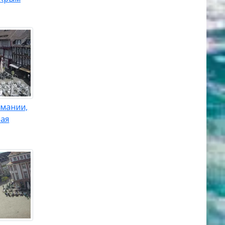
рмании,
ная