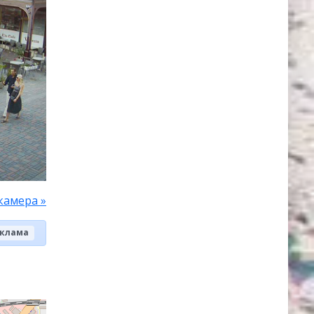
камера »
клама