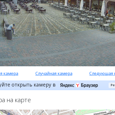
я камера
Случайная камера
Следующая 
уйте открыть камеру в
Ре
ра на карте