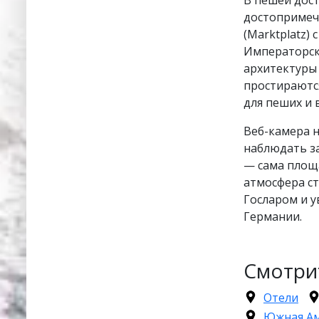
достопримеч
(Marktplatz)
Императорски
архитектуры
простираютс
для пеших и 
Веб-камера 
наблюдать за
— сама площа
атмосфера ст
Госларом и у
Германии.
Смотри
Отели
Южная А