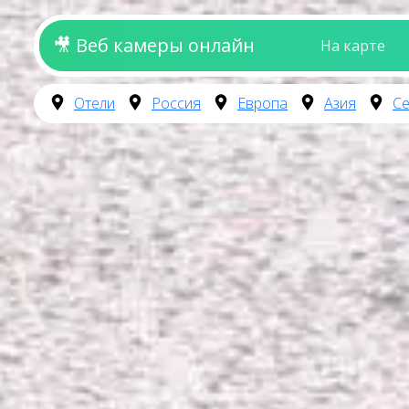
🎥 Веб камеры онлайн
На карте
Отели
Россия
Европа
Азия
Се