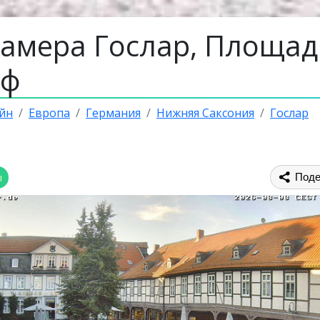
камера Гослар, Площад
оф
йн
Европа
Германия
Нижняя Саксония
Гослар
ы
Поде