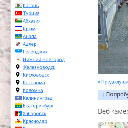
Казань
Турция
Абхазия
Крым
Анапа
Адлер
Геленджик
Нижний Новгород
Железноводск
Кисловодск
« Предыдуща
Кострома
Коломна
Попроб
ℹ️
Калининград
Екатеринбург
Веб каме
Хабаровск
Краснодар