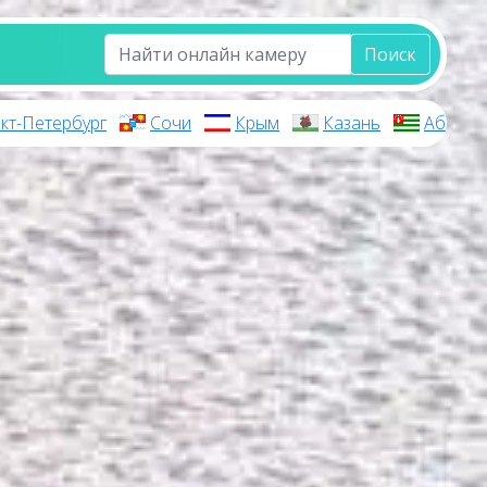
Поиск
кт-Петербург
Сочи
Крым
Казань
Абхази