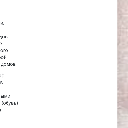
и,
одов
е
ного
рой
 домов.
оф
 в
ными
 (обувь)
и