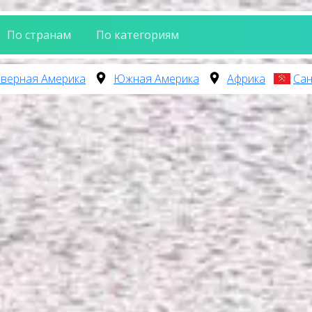
По странам
По категориям
верная Америка
Южная Америка
Африка
Сан