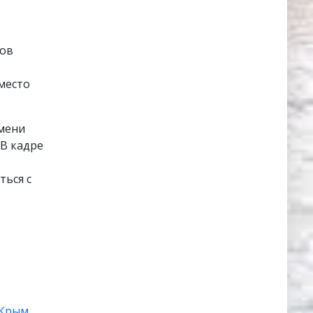
ков
место
емени
 В кадре
ться с
в
Крым