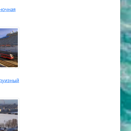
ночная
руизный