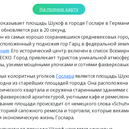
На полную карту
показывает площадь Шухоф в городе Госларе в Германи
обновляется раз в 20 секунд.
ин из самых хорошо сохранившихся средневековых гор
асположенный у подножия гор Гарц в федеральной земл
ония
. Его исторический центр включён в список Всемир
ЕСКО. Город привлекает туристов уникальной атмосфе
пы, узкими мощёными улочками и сотнями фахверковых
мых колоритных уголков
Гослара
является площадь Шух
 одна из старейших площадей города. Она расположена
рического квартала и окружена старинными зданиями с
 фахверковой архитектурой, уютными кафе и ремеслен
вание площади происходит от немецкого слова «Schuh»
историей сапожного ремесла и торговли, которые векам
 экономическую жизнь Гослара.
тупности от площади Шухоф находятся ключевые