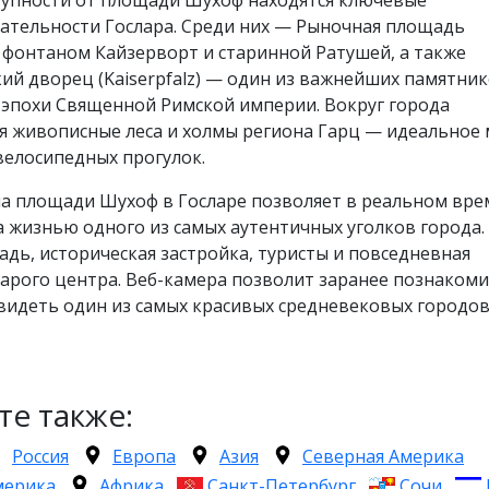
ательности Гослара. Среди них — Рыночная площадь
 с фонтаном Кайзерворт и старинной Ратушей, а также
й дворец (Kaiserpfalz) — один из важнейших памятни
 эпохи Священной Римской империи. Вокруг города
я живописные леса и холмы региона Гарц — идеальное 
велосипедных прогулок.
на площади Шухоф в Госларе позволяет в реальном вр
 жизнью одного из самых аутентичных уголков города.
дь, историческая застройка, туристы и повседневная
арого центра. Веб-камера позволит заранее познакоми
видеть один из самых красивых средневековых городо
те также:
Россия
Европа
Азия
Северная Америка
мерика
Африка
Санкт-Петербург
Сочи