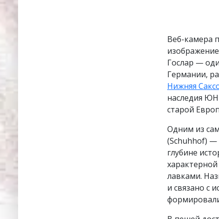
Веб-камера 
изображение 
Гослар — од
Германии, р
Нижняя Сакс
наследия ЮН
старой Евро
Одним из са
(Schuhhof) —
глубине исто
характерной
лавками. Наз
и связано с 
формировали
В пешей дос