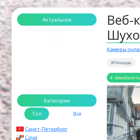
Веб-
Актуальное
Шух
Загрузка...
Камеры онла
#Площадь
✈ Авиабилет
Категории
Топ
Все
Санкт-Петербург
Сочи