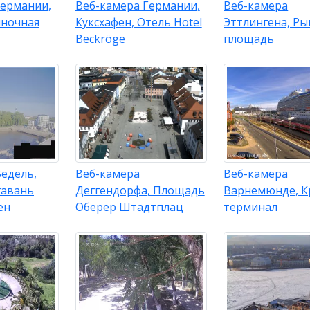
Германии,
Веб-камера Германии,
Веб-камера
ыночная
Куксхафен, Отель Hotel
Эттлингена, Ры
Beckröge
площадь
едель,
Веб-камера
Веб-камера
гавань
Деггендорфа, Площадь
Варнемюнде, К
ен
Оберер Штадтплац
терминал