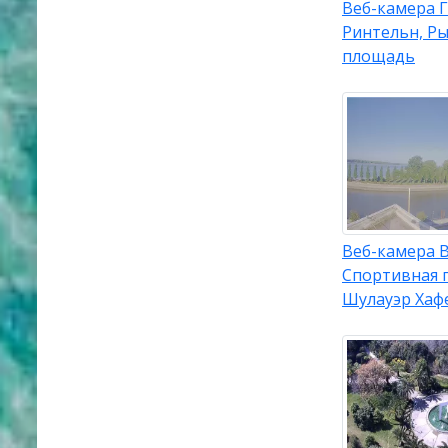
Веб-камера 
Ринтельн, Р
площадь
Веб-камера В
Спортивная 
Шулауэр Хаф