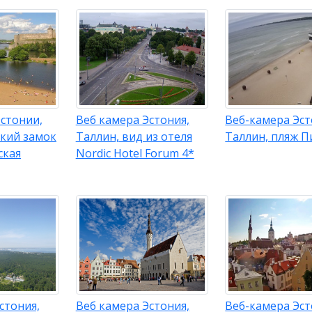
стонии,
Веб камера Эстония,
Веб-камера Эст
ский замок
Таллин, вид из отеля
Таллин, пляж П
ская
Nordic Hotel Forum 4*
стония,
Веб камера Эстония,
Веб-камера Эст