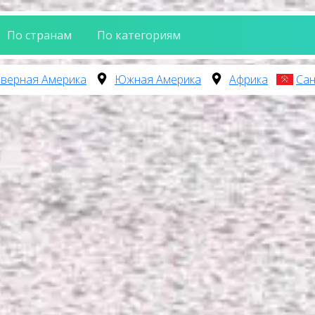
По странам
По категориям
верная Америка
Южная Америка
Африка
Сан