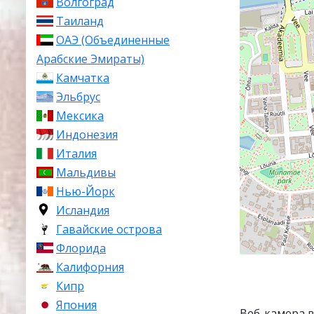
Волгоград
Таиланд
ОАЭ (Объединенные
Арабские Эмираты)
Камчатка
Эльбрус
Мексика
Индонезия
Италия
Мальдивы
Нью-Йорк
Исландия
Гавайские острова
Флорида
Калифорния
Кипр
Япония
Веб-камера 