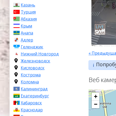
Казань
Турция
Абхазия
Крым
Анапа
Адлер
Геленджик
« Предыдуща
Нижний Новгород
Железноводск
Попроб
ℹ️
Кисловодск
Кострома
Веб каме
Коломна
Калининград
Екатеринбург
+
Хабаровск
−
Краснодар