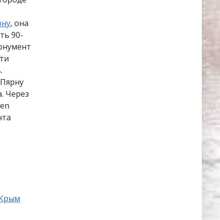
рну
, она
ть 90-
Монумент
сти
.
 Пярну
а. Через
ken
нта
Крым