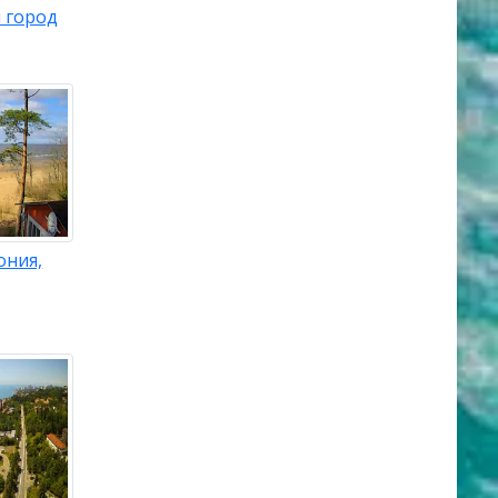
 город
ония,