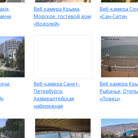
аки,
Веб камера Крыма,
Веб-камера Соч
мени
Морское, гостевой дом
«Сан-Сити»
«Водолей»
очи,
Веб-камера Санкт-
Веб камера Кр
Петербурга,
Рыбачье, Отел
й»
Адмиралтейская
«Ловец»
набережная