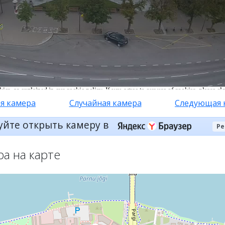
я камера
Случайная камера
Следующая 
уйте открыть камеру в
Ре
ра на карте