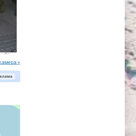
камера »
клама