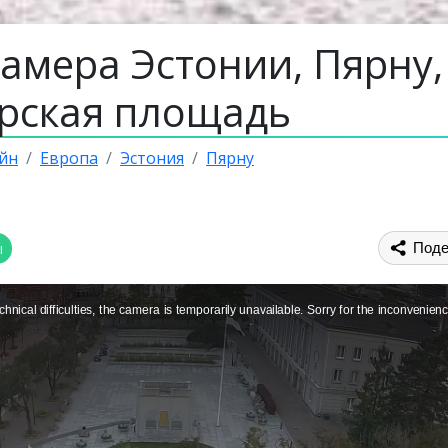
амера Эстонии, Пярну,
рская площадь
йн
Европа
Эстония
Пярну
ы
Поде