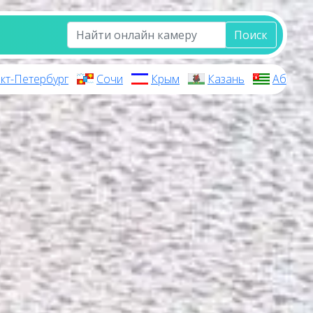
Поиск
кт-Петербург
Сочи
Крым
Казань
Абхази