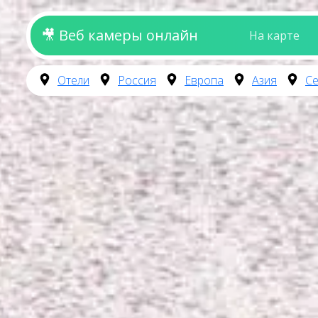
🎥 Веб камеры онлайн
На карте
Отели
Россия
Европа
Азия
Се