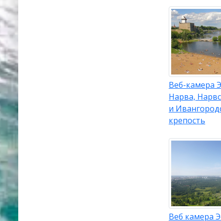
Веб-камера Э
Нарва, Нарв
и Ивангород
крепость
Веб камера Э