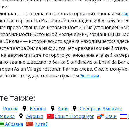
нии.
лощадь — это одна из главных городских площадей
Пя
центре города. На Рыцарской площади в 2008 году, в чес
лея провозглашения независимости, был установлен «
езависимости Эстонской Республики», созданный из ча
а «Эндла» — исторического здания находившегося здесь
есте театра Эндла находится четырехзвездочный отель
), на верхнем этаже которого установлена эта веб камер
дно здание шведского банка Skandinaviska Enskilda Ban
торан Asian Village restoran Pärnus слева. Около монуме
лагшток с государственным флагом
Эстонии
.
те также:
Россия
Европа
Азия
Северная Америка
мерика
Африка
Санкт-Петербург
Сочи
Абхазия
Китай