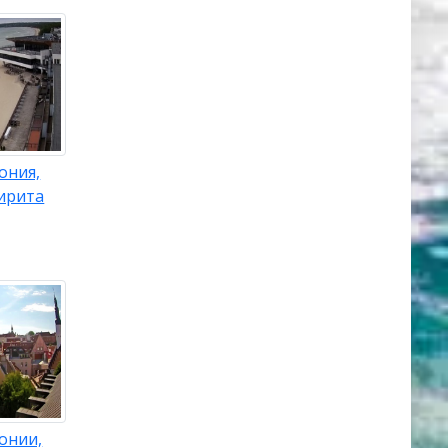
ония,
ирита
онии,