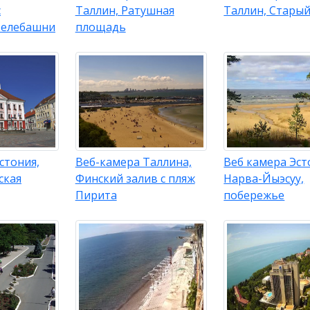
с
Таллин, Ратушная
Таллин, Старый
телебашни
площадь
стония,
Веб-камера Таллина,
Веб камера Эст
ская
Финский залив с пляж
Нарва-Йыэсуу,
Пирита
побережье