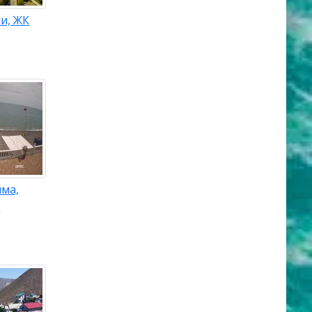
и, ЖК
ыма,
ь