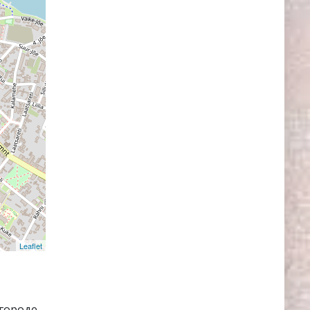
Leaflet
городе