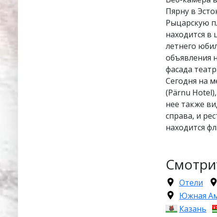
Пярну в Эсто
Рыцарскую п
находится в 
летнего юби
объявления н
фасада театр
Сегодня на м
(Pärnu Hotel
нее также ви
справа, и рес
находится ф
Смотри
Отели
Южная А
Казань