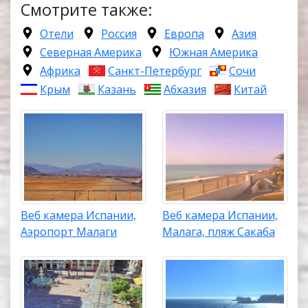
Смотрите также:
Отели
Россия
Европа
Азия
Северная Америка
Южная Америка
Африка
Санкт-Петербург
Сочи
Крым
Казань
Абхазия
Китай
Веб камера Испании,
Веб камера Испании,
Аэропорт Малаги
Малага, пляж Сакаба