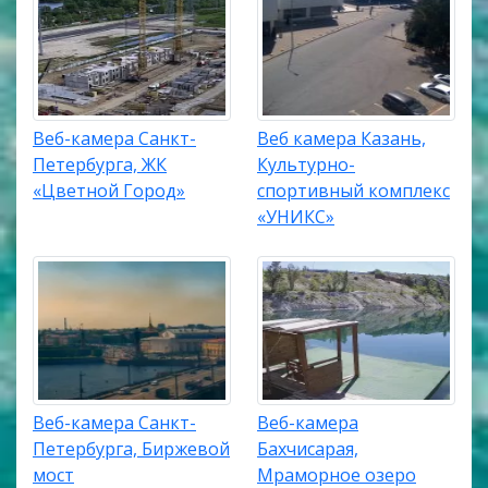
Веб-камера Санкт-
Веб камера Казань,
Петербурга, ЖК
Культурно-
«Цветной Город»
спортивный комплекс
«УНИКС»
Веб-камера Санкт-
Веб-камера
Петербурга, Биржевой
Бахчисарая,
мост
Мраморное озеро