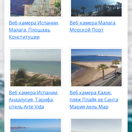
Веб-камера Испании,
Веб-камера Малага,
Малага, Площадь
Морской Порт
Конституции
Веб камера Испании,
Веб камера Кадис,
Андалусия, Тарифа,
пляж Плайя де Санта
отель Arte Vida
Мария дель Мар