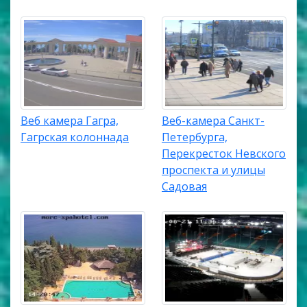
Веб камера Гагра,
Веб-камера Санкт-
Гагрская колоннада
Петербурга,
Перекресток Невского
проспекта и улицы
Садовая