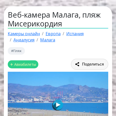
Веб-камера Малага, пляж
Мисерикордия
Камеры онлайн
Европа
Испания
Андалусия
Малага
#Пляж
✈ Авиабилеты
Поделиться