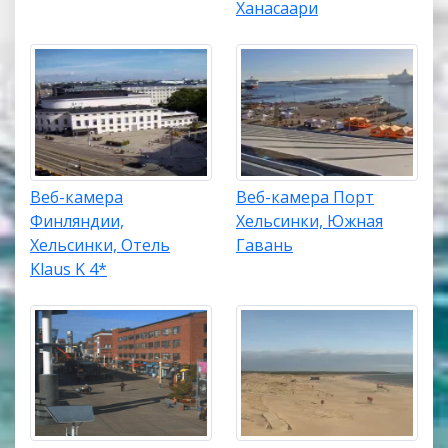
Ханасаари
Веб-камера
Веб-камера Порт
Финляндии,
Хельсинки, Южная
Хельсинки, Отель
Гавань
Klaus K 4*