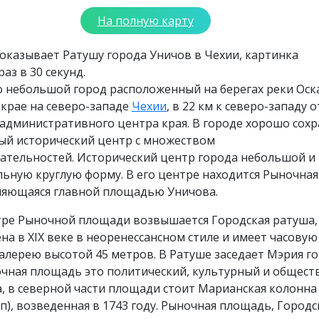
На полную карту
оказывает Ратушу города Уничов в Чехии, картинка
аз в 30 секунд.
о небольшой город расположенный на берегах реки Оск
крае на северо-западе
Чехии
, в 22 км к северо-западу о
административного центра края. В городе хорошо сохр
ый исторический центр с множеством
ательностей. Исторический центр города небольшой и
ьную круглую форму. В его центре находится Рыночная
ляющаяся главной площадью Уничова.
тре Рыночной площади возвышается Городская ратуша,
на в XIX веке в неоренессансном стиле и имеет часову
алерею высотой 45 метров. В Ратуше заседает Мэрия г
очная площадь это политический, культурный и общес
, в северной части площади стоит Марианская колонна
п), возведенная в 1743 году. Рыночная площадь, Городс