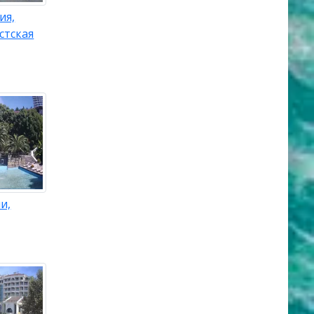
ия,
стская
и,