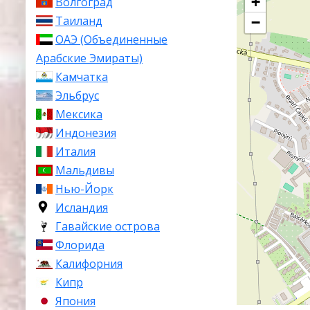
+
Волгоград
Таиланд
−
ОАЭ (Объединенные
Арабские Эмираты)
Камчатка
Эльбрус
Мексика
Индонезия
Италия
Мальдивы
Нью-Йорк
Исландия
Гавайские острова
Флорида
Калифорния
Кипр
Япония