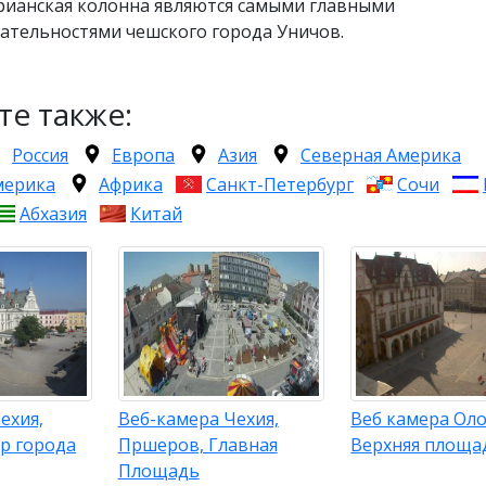
рианская колонна являются самыми главными
ательностями чешского города Уничов.
те также:
Россия
Европа
Азия
Северная Америка
мерика
Африка
Санкт-Петербург
Сочи
Абхазия
Китай
ехия,
Веб-камера Чехия,
Веб камера Ол
р города
Пршеров, Главная
Верхняя площа
Площадь