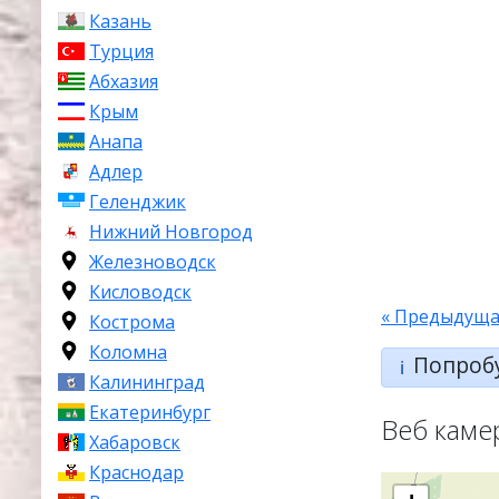
Казань
Турция
Абхазия
Крым
Анапа
Адлер
Геленджик
Нижний Новгород
Железноводск
Кисловодск
« Предыдуща
Кострома
Коломна
Попроб
ℹ️
Калининград
Екатеринбург
Веб каме
Хабаровск
Краснодар