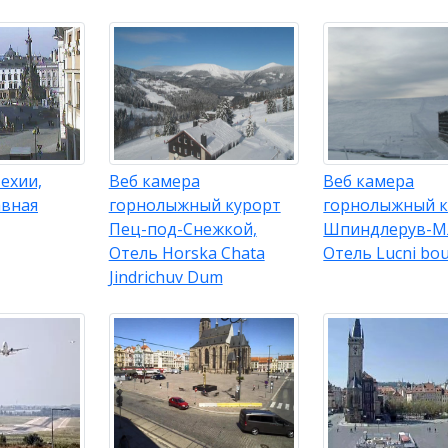
ехии,
Веб камера
Веб камера
авная
горнолыжный курорт
горнолыжный к
Пец-под-Снежкой,
Шпиндлерув-М
Отель Horska Chata
Отель Lucni bo
Jindrichuv Dum