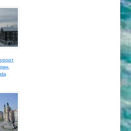
урорт
лин,
uda