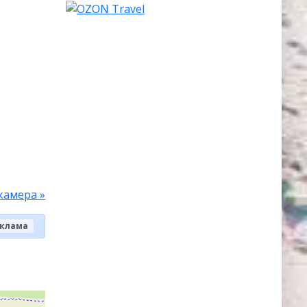
камера »
клама