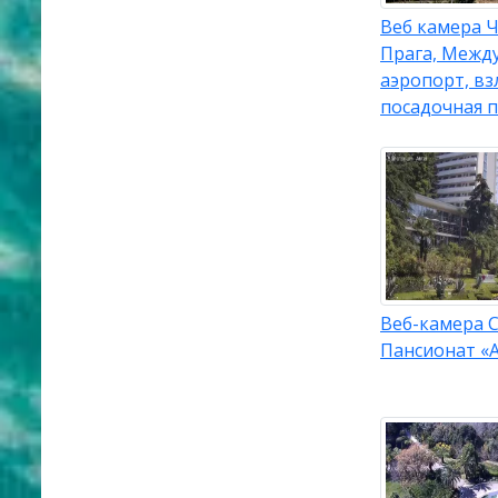
Веб камера Ч
Прага, Межд
аэропорт, вз
посадочная 
Веб-камера С
Пансионат «