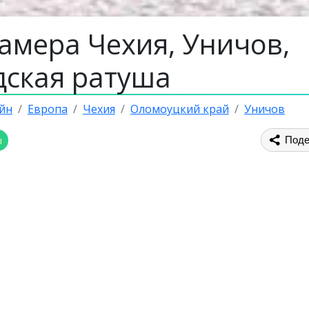
амера Чехия, Уничов,
дская ратуша
йн
Европа
Чехия
Оломоуцкий край
Уничов
ы
Поде