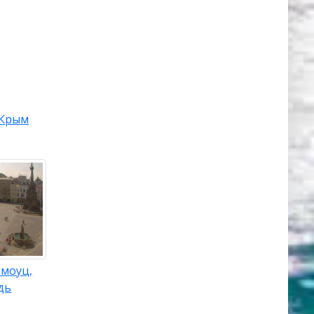
Крым
омоуц,
дь