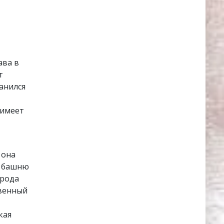
ава в
т
анился
 имеет
 она
ю башню
орода
твенный
кая