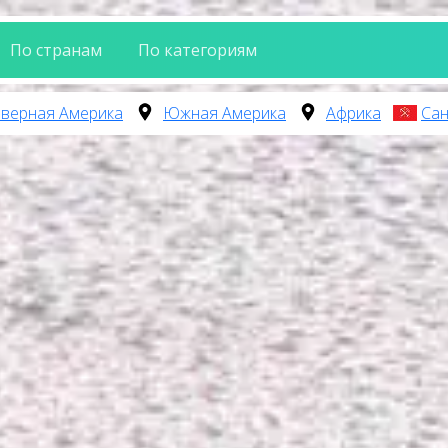
По странам
По категориям
верная Америка
Южная Америка
Африка
Сан