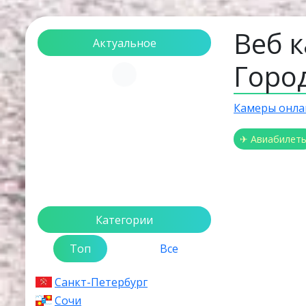
Веб к
Актуальное
Горо
Загрузка...
Камеры онла
✈ Авиабилет
Категории
Топ
Все
Санкт-Петербург
Сочи