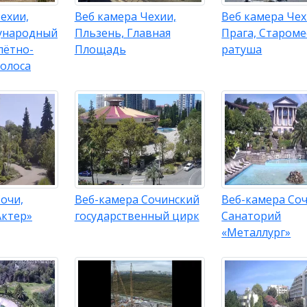
ехии,
Веб камера Чехии,
Веб камера Чех
ународный
Пльзень, Главная
Прага, Староме
лётно-
Площадь
ратуша
полоса
очи,
Веб-камера Сочинский
Веб-камера Соч
Актер»
государственный цирк
Санаторий
«Металлург»