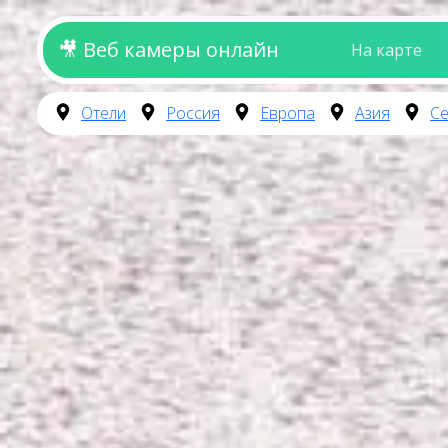
🎥 Веб камеры онлайн
На карте
Отели
Россия
Европа
Азия
Се