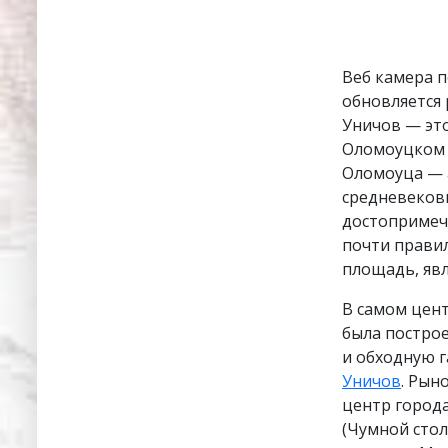
Веб камера п
обновляется р
Уничов — эт
Оломоуцком 
Оломоуца — 
средневеков
достопримеч
почти правил
площадь, яв
В самом цен
была построе
и обходную г
Уничов
. Рын
центр города
(Чумной стол