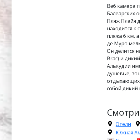
Веб камера п
Балеарских о
Пляж Плайя д
находится к 
пляжа 6 км, 
де Муро мелк
Он делится н
Brac) и дики
Алькудии име
душевые, зон
отдыхающих 
собой дикий 
Смотри
Отели
Южная А