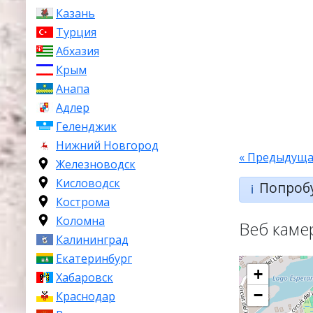
Казань
Турция
Абхазия
Крым
Анапа
Адлер
Геленджик
Нижний Новгород
« Предыдуща
Железноводск
Кисловодск
Попроб
ℹ️
Кострома
Коломна
Веб каме
Калининград
Екатеринбург
+
Хабаровск
−
Краснодар