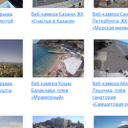
Крыма,
Веб-камера Казани, ЖК
Веб-камера Сан
олотой
«Счастье в Казани»
Петербурга, ЖК
«Морская миля
Крыма,
Веб камера Крым,
Веб-камера Абх
лушты
Балаклава, пляж
Пицунда, пляж
«Мраморный»
санатория
«Самшитовая 