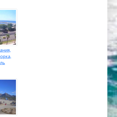
ания,
орка,
оль