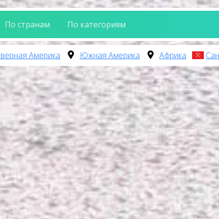
По странам
По категориям
верная Америка
Южная Америка
Африка
Сан