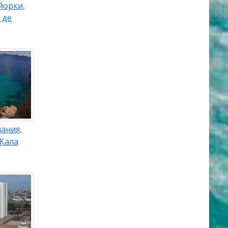
йорки,
 де
ания,
 Кала