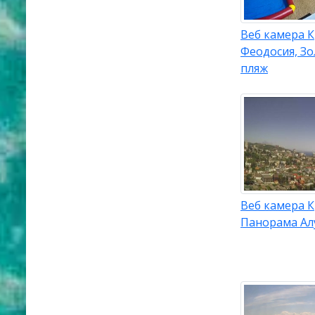
Веб камера 
Феодосия, З
пляж
Веб камера 
Панорама А