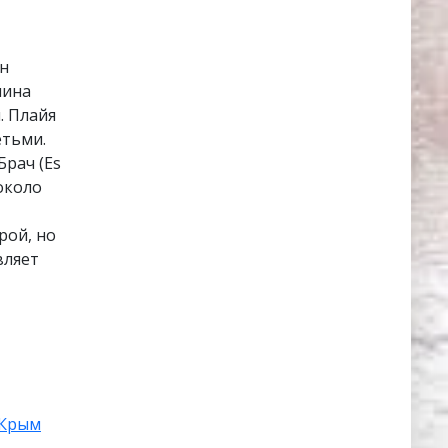
он
лина
. Плайя
етьми.
Брач (Es
 около
рой, но
вляет
Крым