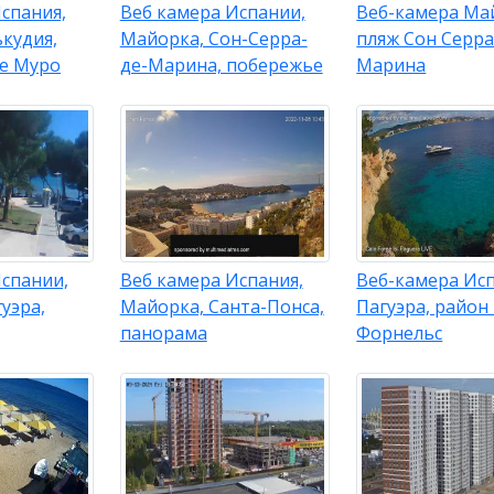
спания,
Веб камера Испании,
Веб-камера Ма
кудия,
Майорка, Сон-Серра-
пляж Сон Серра
де Муро
де-Марина, побережье
Марина
Испании,
Веб камера Испания,
Веб-камера Исп
уэра,
Майорка, Санта-Понса,
Пагуэра, район
панорама
Форнельс