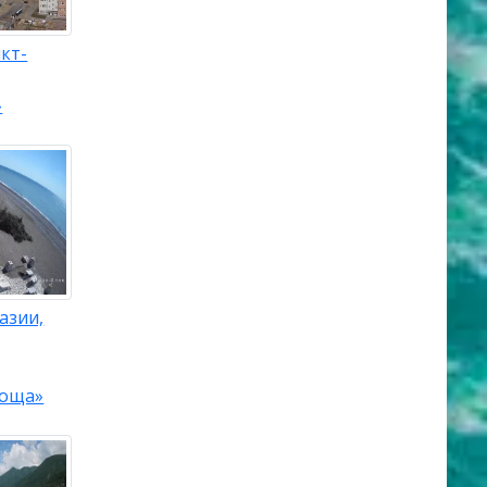
кт-
»
азии,
роща»