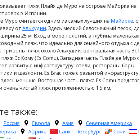
оказывает пляж Плайя де Муро на острове Майорка на
стровах в Испании.
е Муро считается одним из самых лучших на
Майорке
, 
северу от
Алькудии
. Здесь мелкий белоснежный песок, д
а ширина 25 м. Вход в море пологий, а глубина маленькая
оводный пляж, что идеально для семейного отдыха с д
а три зоны: пляж около Алькудии, центральная часть Эс 
й пляж Эс Кому (Es Comu). Западная часть Плайя де Муро
ет развитую инфраструктуру: отели, рестораны, бары,
тики и шезлонги. Es Brac тоже с развитой инфраструкту
здесь меньше. Восточная часть пляжа Es Comu предста
и очень чистый пляж протяженностью 1.5 км.
те также:
Россия
Европа
Азия
Северная Америка
мерика
Африка
Санкт-Петербург
Сочи