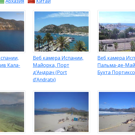
Абхазия
Китай
Испании,
Веб камера Испании,
Веб камера Исп
ив Кала-
Майорка, Порт
Пальма-де-Май
д’Андрач (Port
Бухта Портикс
d’Andratx)