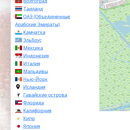
Волгоград
Таиланд
ОАЭ (Объединенные
Арабские Эмираты)
Камчатка
Эльбрус
Мексика
Индонезия
Италия
Мальдивы
Нью-Йорк
Исландия
Гавайские острова
Флорида
Калифорния
Кипр
Япония