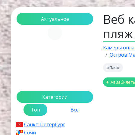
Веб 
Актуальное
пляж
Загрузка...
Камеры онла
Остров М
#Пляж
✈ Авиабилет
Категории
Топ
Все
Санкт-Петербург
Сочи