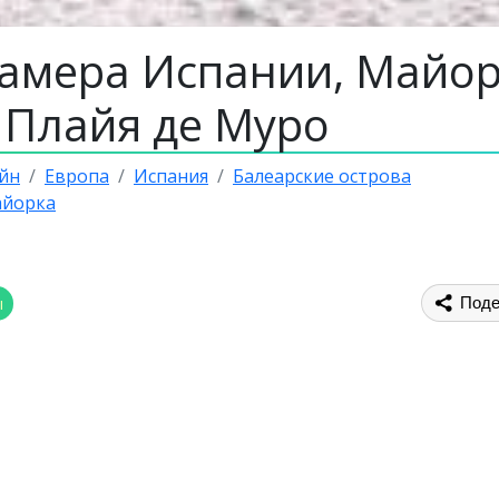
камера Испании, Майор
 Плайя де Муро
йн
Европа
Испания
Балеарские острова
айорка
ы
Поде