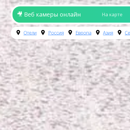
🎥 Веб камеры онлайн
На карте
Отели
Россия
Европа
Азия
Се