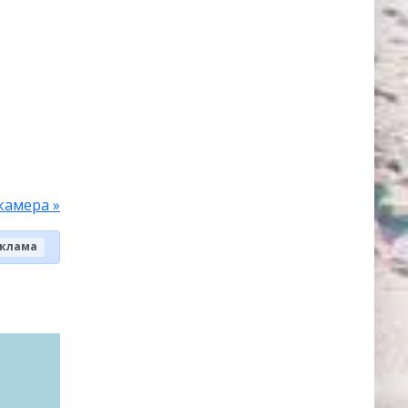
камера »
клама