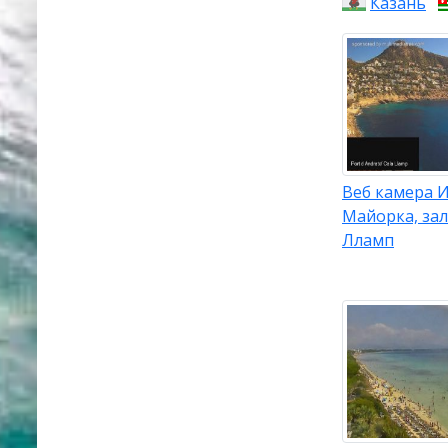
Казань
Веб камера 
Майорка, зал
Лламп