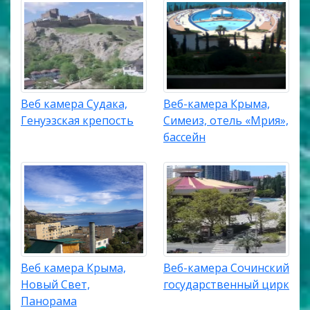
Веб камера Судака,
Веб-камера Крыма,
Генуэзская крепость
Симеиз, отель «Мрия»,
бассейн
Веб камера Крыма,
Веб-камера Сочинский
Новый Свет,
государственный цирк
Панорама