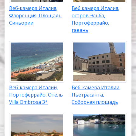
Веб-камера Италия,
Веб камера Италия,
Флоренция, Площадь
остров Эльба,
Синьории
Портоферрайо,
гавань
Веб-камера Италии,
Веб-камера Италии,
Портоферрайо, Отель
Пьетрасанта,
Villa Ombrosa 3*
Соборная площадь