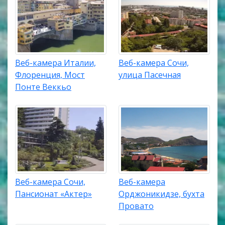
Веб-камера Италии,
Веб-камера Сочи,
Флоренция, Мост
улица Пасечная
Понте Веккьо
Веб-камера Сочи,
Веб-камера
Пансионат «Актер»
Орджоникидзе, бухта
Провато