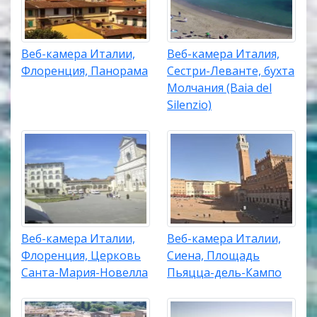
Веб-камера Италии,
Веб-камера Италия,
Флоренция, Панорама
Сестри-Леванте, бухта
Молчания (Baia del
Silenzio)
Веб-камера Италии,
Веб-камера Италии,
Флоренция, Церковь
Сиена, Площадь
Санта-Мария-Новелла
Пьяцца-дель-Кампо