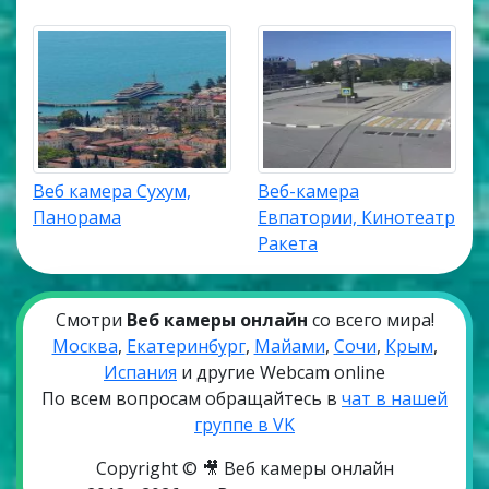
Веб камера Сухум,
Веб-камера
Панорама
Евпатории, Кинотеатр
Ракета
Смотри
Веб камеры онлайн
со всего мира!
Москва
,
Екатеринбург
,
Майами
,
Сочи
,
Крым
,
Испания
и другие Webcam online
По всем вопросам обращайтесь в
чат в нашей
группе в VK
Copyright © 🎥 Веб камеры онлайн