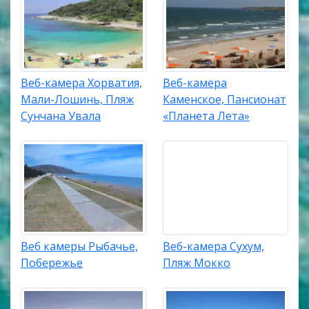
Веб-камера Хорватия,
Веб-камера
Мали-Лошинь, Пляж
Каменское, Пансионат
Сунчана Увала
«Планета Лета»
Веб камеры Рыбачье,
Веб-камера Сухум,
Побережье
Пляж Мокко