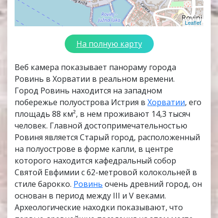
Leaflet
На полную карту
Веб камера показывает панораму города
Ровинь в Хорватии в реальном времени.
Город Ровинь находится на западном
побережье полуострова Истрия в
Хорватии
, его
площадь 88 км², в нем проживают 14,3 тысяч
человек. Главной достопримечательностью
Ровиня является Старый город, расположенный
на полуострове в форме капли, в центре
которого находится кафедральный собор
Святой Евфимии с 62-метровой колокольней в
стиле барокко.
Ровинь
очень древний город, он
основан в период между III и V веками.
Археологические находки показывают, что