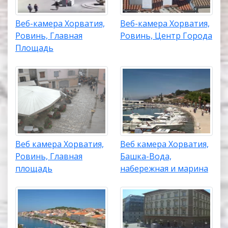
Веб-камера Хорватия,
Веб-камера Хорватия,
Ровинь, Главная
Ровинь, Центр Города
Площадь
Веб камера Хорватия,
Веб камера Хорватия,
Ровинь, Главная
Башка-Вода,
площадь
набережная и марина