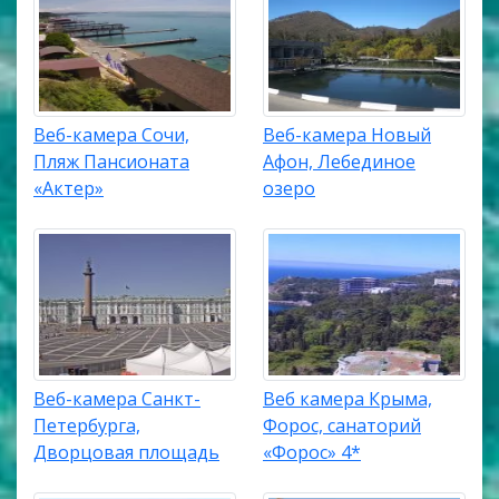
Веб-камера Сочи,
Веб-камера Новый
Пляж Пансионата
Афон, Лебединое
«Актер»
озеро
Веб-камера Санкт-
Веб камера Крыма,
Петербурга,
Форос, санаторий
Дворцовая площадь
«Форос» 4*