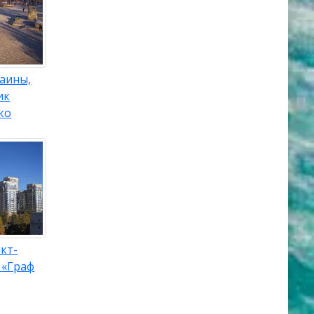
аины,
ик
ко
кт-
 «Граф