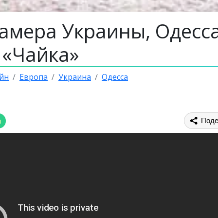
амера Украины, Одесса
 «Чайка»
йн
Европа
Украина
Одесса
ы
Поде