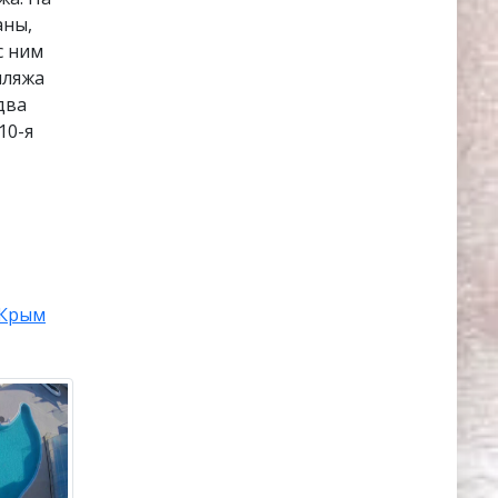
аны,
с ним
пляжа
два
10-я
Крым