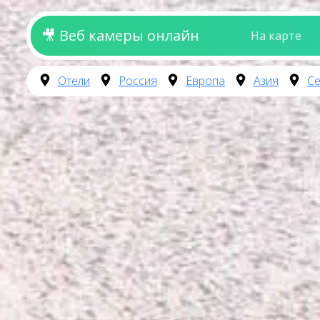
🎥 Веб камеры онлайн
На карте
Отели
Россия
Европа
Азия
Се