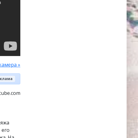
камера »
клама
tube.com
ляжа
 его
жа. На