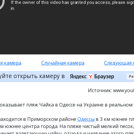
я камера
Случайная камера
Следующая 
уйте открыть камеру в
Ре
Источник: www.you
оказывает пляж Чайка в Одессе на Украине в реальном
находится в Приморском районе
Одессы
в 3 км южнее п
км южнее центра города. На пляже чистый мелкий песок,
нает взлетающую чайку, отсюда и название этого пля