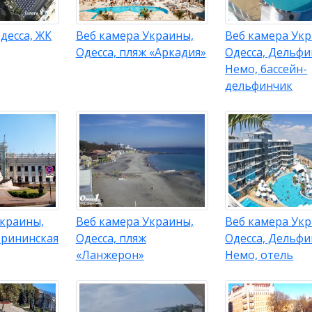
десса, ЖК
Веб камера Украины,
Веб камера Укр
Одесса, пляж «Аркадия»
Одесса, Дельф
Немо, бассейн-
дельфинчик
Украины,
Веб камера Украины,
Веб камера Укр
ерининская
Одесса, пляж
Одесса, Дельф
«Ланжерон»
Немо, отель