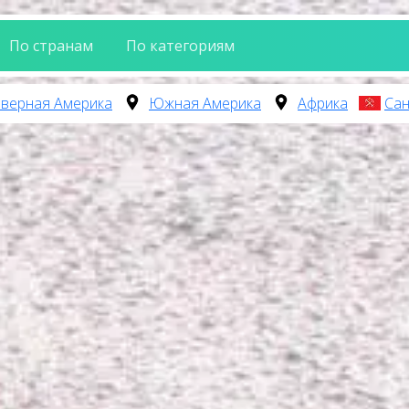
По странам
По категориям
верная Америка
Южная Америка
Африка
Сан