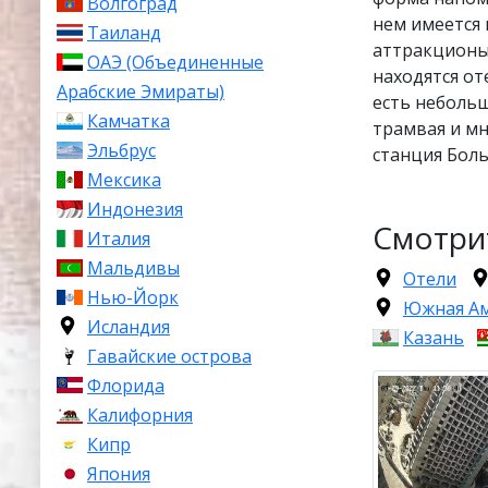
Волгоград
нем имеется 
Таиланд
аттракционы,
ОАЭ (Объединенные
находятся от
Арабские Эмираты)
есть небольш
Камчатка
трамвая и м
Эльбрус
станция Бол
Мексика
Индонезия
Смотри
Италия
Мальдивы
Отели
Нью-Йорк
Южная А
Исландия
Казань
Гавайские острова
Флорида
Калифорния
Кипр
Япония