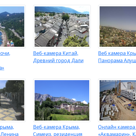
очи,
Веб-камера Китай,
Веб камера Кр
Древний город Дали
Панорама Алу
а»
Крыма,
Веб-камера Крыма,
Онлайн камера
 Ленина
Симеиз, резиденция
«Аквамарин», К