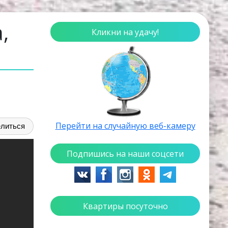
,
Кликни на удачу!
Перейти на случайную веб-камеру
литься
Подпишись на наши соцсети
Квартиры посуточно