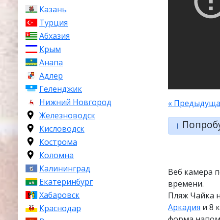
Казань
Турция
Абхазия
Крым
Анапа
Адлер
Геленджик
Нижний Новгород
« Предыдуща
Железноводск
Попроб
ℹ️
Кисловодск
Кострома
Коломна
Калининград
Веб камера п
Екатеринбург
времени.
Хабаровск
Пляж Чайка 
Аркадия
и 8 
Краснодар
форма напоми