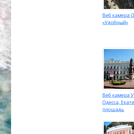
Веб камера О
«Удобный»
Веб камера 
Одесса, Екат
площадь