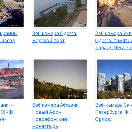
Украины,
Веб камера Одесса,
Веб камера Укр
я Звезд
морской порт
Одесса, памятн
Тарасу Шевчен
анкт-
Веб камера Абхазия,
Веб-камера Сан
ЖК «iD
Новый Афон,
Петербурга, ЖК
ая»
Новоафонский
Орлов»
монастырь