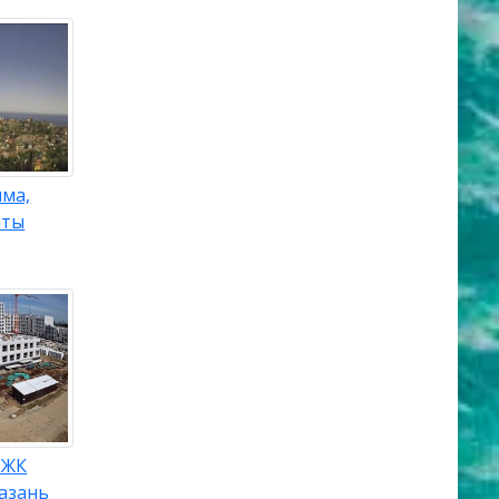
ыма,
шты
 ЖК
азань