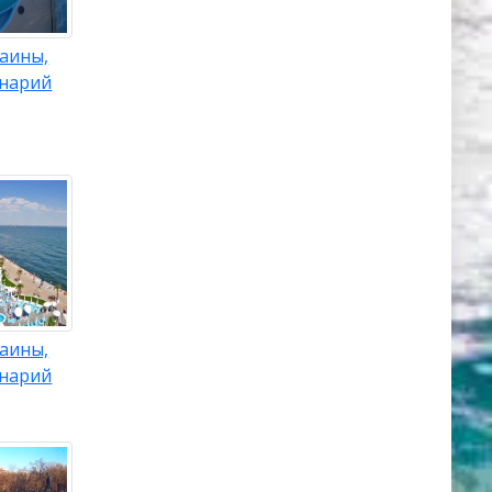
аины,
инарий
аины,
инарий