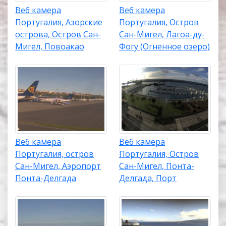
Веб камера
Веб камера
Португалия, Азорские
Португалия, Остров
острова, Остров Сан-
Сан-Мигел, Лагоа-ду-
Мигел, Повоакао
Фогу (Огненное озеро)
Веб камера
Веб камера
Португалия, остров
Португалия, Остров
Сан-Мигел, Аэропорт
Сан-Мигел, Понта-
Понта-Делгада
Делгада, Порт