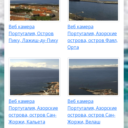
Веб камера
Веб камера
Португалия, Остров
Португалия, Азорские
Пику, Лажиш-ду-Пику
острова, остров Фаял,
Орта
Веб камера
Веб камера
Португалия, Азорские
Португалия, Азорские
острова, остров Сан-
острова, остров Сан-
Жоржи, Кальета
Жоржи, Велаш