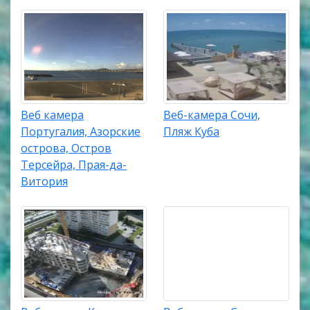
Веб камера
Веб-камера Сочи,
Португалия, Азорские
Пляж Куба
острова, Остров
Терсейра, Прая-да-
Витория