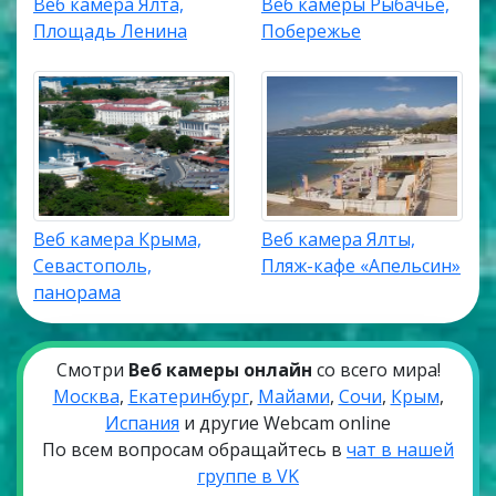
Веб камера Ялта,
Веб камеры Рыбачье,
Площадь Ленина
Побережье
Веб камера Крыма,
Веб камера Ялты,
Севастополь,
Пляж-кафе «Апельсин»
панорама
Смотри
Веб камеры онлайн
со всего мира!
Москва
,
Екатеринбург
,
Майами
,
Сочи
,
Крым
,
Испания
и другие Webcam online
По всем вопросам обращайтесь в
чат в нашей
группе в VK