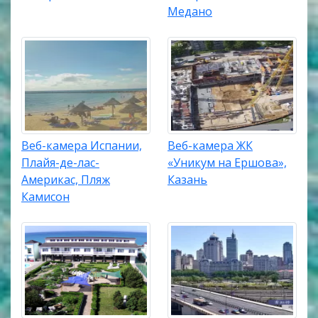
Медано
Веб-камера Испании,
Веб-камера ЖК
Плайя-де-лас-
«Уникум на Ершова»,
Америкас, Пляж
Казань
Камисон