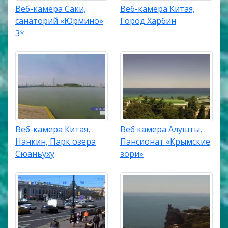
Веб-камера Саки,
Веб-камера Китая,
санаторий «Юрмино»
Город Харбин
3*
Веб-камера Китая,
Веб камера Алушты,
Нанкин, Парк озера
Пансионат «Крымские
Сюаньуху
зори»