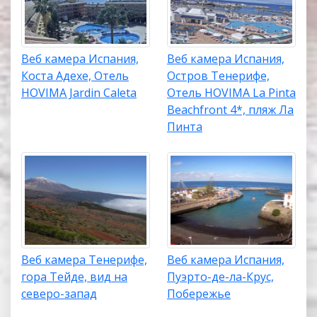
Веб камера Испания,
Веб камера Испания,
Коста Адехе, Отель
Остров Тенерифе,
HOVIMA Jardin Caleta
Отель HOVIMA La Pinta
Beachfront 4*, пляж Ла
Пинта
Веб камера Тенерифе,
Веб камера Испания,
гора Тейде, вид на
Пуэрто-де-ла-Крус,
северо-запад
Побережье