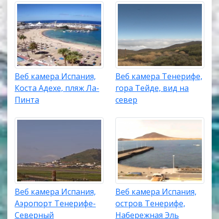
Веб камера Испания,
Веб камера Тенерифе,
Коста Адехе, пляж Ла-
гора Тейде, вид на
Пинта
север
Веб камера Испания,
Веб камера Испания,
Аэропорт Тенерифе-
остров Тенерифе,
Северный
Набережная Эль