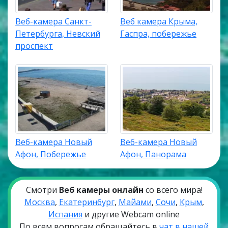
Веб-камера Санкт-
Веб камера Крыма,
Петербурга, Невский
Гаспра, побережье
проспект
Веб-камера Новый
Веб-камера Новый
Афон, Побережье
Афон, Панорама
Смотри
Веб камеры онлайн
со всего мира!
Москва
,
Екатеринбург
,
Майами
,
Сочи
,
Крым
,
Испания
и другие Webcam online
По всем вопросам обращайтесь в
чат в нашей