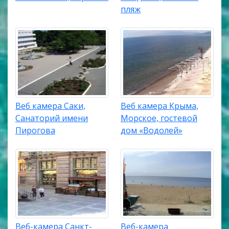
пляж
Веб камера Саки,
Веб камера Крыма,
Санаторий имени
Морское, гостевой
Пирогова
дом «Водолей»
Веб-камера Санкт-
Веб-камера