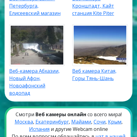
Петербурга,
Кронштадт, Кайт
Елисеевский магазин
станция Kite Piter
Веб-камера Абхазии,
Веб камера Китая,
Новый Афон,
Горы Тянь-Шань
Новоафонский
водопад
Смотри
Веб камеры онлайн
со всего мира!
Москва
,
Екатеринбург
,
Майами
,
Сочи
,
Крым
,
Испания
и другие Webcam online
По всем вопросам обращайтесь в
чат в нашей