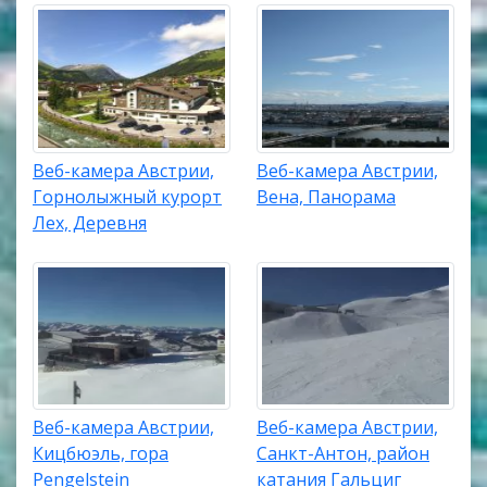
Веб-камера Австрии,
Веб-камера Австрии,
Горнолыжный курорт
Вена, Панорама
Лех, Деревня
Веб-камера Австрии,
Веб-камера Австрии,
Кицбюэль, гора
Санкт-Антон, район
Pengelstein
катания Гальциг