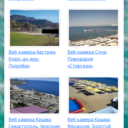
Веб-камера Австрии,
Веб-камера Сочи,
Клаус-ан-дер-
Пивоварня
Пюрнбан
«Старград»
Веб камера Крыма,
Веб камера Крыма,
Севастополь, Херсонес
Феодосия, Золотой