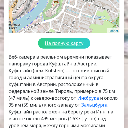
Leaflet
На полную карту
Веб-камера в реальном времени показывает
панораму города Куфштайн в Австрии.
Куфштайн (нем. Kufstein) — это живописный
город и административный центр округа
Куфштайн в Австрии, расположенный в
федеральной земле Тироль, примерно в 75 км
(47 миль) к северо-востоку от
Инсбрука
и около
95 км (59 миль) к юго-западу от
Зальцбурга
.
Куфштайн расположен на берегу реки Инн, на
высоте около 499 метров (1 637 футов) над
уровнем моря, между горными массивами