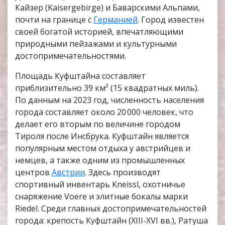
Кайзер (Kaisergebirge) и Баварскими Альпами,
почти на границе с
Германией
. Город известен
своей богатой историей, впечатляющими
природными пейзажами и культурными
достопримечательностями.
Площадь Куфштайна составляет
приблизительно 39 км² (15 квадратных миль).
По данным на 2023 год, численность населения
города составляет около 20 000 человек, что
делает его вторым по величине городом
Тироля после Инсбрука. Куфштайн является
популярным местом отдыха у австрийцев и
немцев, а также одним из промышленных
центров
Австрии
. Здесь производят
спортивный инвентарь Kneissl, охотничье
снаряжение Voere и элитные бокалы марки
Riedel. Среди главных достопримечательностей
города: крепость Куфштайн (XIII-XVI вв.), Ратуша