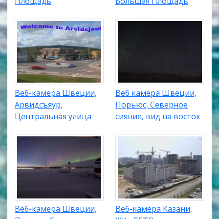
Площадь
Большая Площадь
Веб-камера Швеции,
Веб камера Швеции,
Арвидсъяур,
Порьюс, Северное
Центральная улица
сияние, вид на восток
Веб-камера Швеции,
Веб-камера Казани,