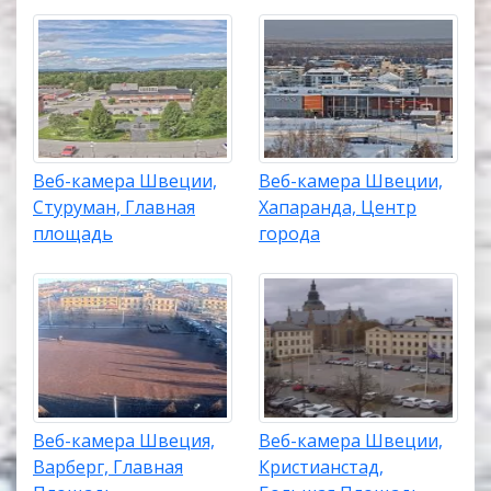
Веб-камера Швеции,
Веб-камера Швеции,
Стуруман, Главная
Хапаранда, Центр
площадь
города
Веб-камера Швеция,
Веб-камера Швеции,
Варберг, Главная
Кристианстад,