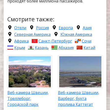
проходят более миллиона пассажиров.
Смотрите также:
Отели
Россия
Европа
Азия
Северная Америка
Южная Америка
Африка
Санкт-Петербург
Сочи
Крым
Казань
Абхазия
Китай
Веб-камера Швеции,
Веб-камера Швеции,
Треллеборг,
Варберг, бухта
Городской парк
пролива Каттегат