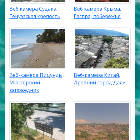
Веб камера Судака,
Веб камера Крыма,
Генуэзская крепость
Гаспра, побережье
Веб-камера Пицунды,
Веб-камера Китай,
Мюссерский
Древний город Дали
заповедник