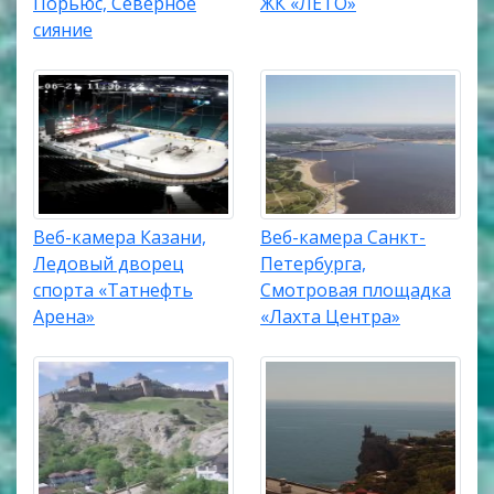
Порьюс, Северное
ЖК «ЛЕТО»
сияние
Веб-камера Казани,
Веб-камера Санкт-
Ледовый дворец
Петербурга,
спорта «Татнефть
Смотровая площадка
Арена»
«Лахта Центра»