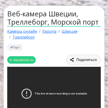
Веб-камера Швеции,
Треллеборг, Морской порт
Камеры онлайн
Европа
Швеция
Треллеборг
#Порт
✈ Авиабилеты
Поделиться