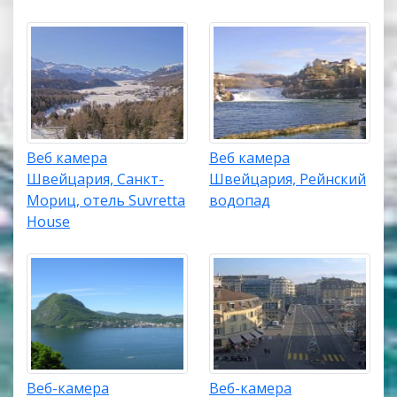
Веб камера
Веб камера
Швейцария, Санкт-
Швейцария, Рейнский
Мориц, отель Suvretta
водопад
House
Веб-камера
Веб-камера