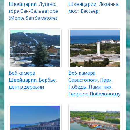
Швейцарии, Лугано,
Швейцарии, Лозанна,
гора Сан-Сальваторе
мост Бессьер
(Monte San Salvatore)
Веб камера
Веб-камера
Швейцарии, Вербье,
Севастополя, Парк
центр деревни
Победы, Памятник
Георгию Победоносцу