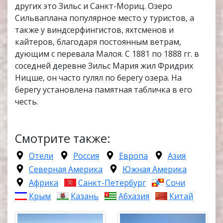
других это Зильс и Санкт-Мориц. Озеро
Сильваплана популярное место у туристов, а
также у виндсерфингистов, яхтсменов и
кайтеров, благодаря постоянным ветрам,
дующим с перевала Малоя. С 1881 по 1888 гг. в
соседней деревне Зильс Мария жил Фридрих
Ницше, он часто гулял по берегу озера. На
берегу установлена памятная табличка в его
честь.
Смотрите также:
Отели
Россия
Европа
Азия
Северная Америка
Южная Америка
Африка
Санкт-Петербург
Сочи
Крым
Казань
Абхазия
Китай