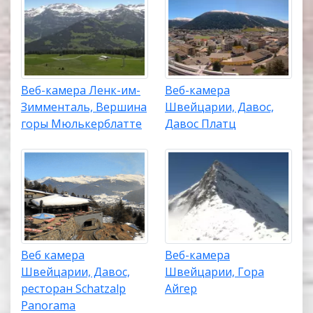
Веб-камера Ленк-им-
Веб-камера
Зимменталь, Вершина
Швейцарии, Давос,
горы Мюлькерблатте
Давос Платц
Веб камера
Веб-камера
Швейцарии, Давос,
Швейцарии, Гора
ресторан Schatzalp
Айгер
Panorama