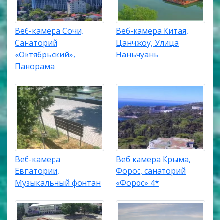
Веб-камера Сочи,
Веб-камера Китая,
Санаторий
Цанчжоу, Улица
«Октябрьский»,
Наньчуань
Панорама
Веб-камера
Веб камера Крыма,
Евпатории,
Форос, санаторий
Музыкальный фонтан
«Форос» 4*