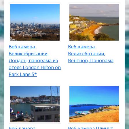
Веб камера
Веб-камера
Великобритании,
Великобртании,
Лондон, панорама из
Вентнор, Панорама
отеля London Hilton on
Park Lane 5*
Веб-камера
Веб-камера Плимут,