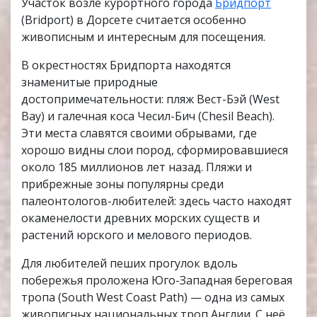
Участок возле курортного города
Бридпорт
(Bridport) в Дорсете считается особенно
живописным и интересным для посещения.
В окрестностях Бридпорта находятся
знаменитые природные
достопримечательности: пляж Вест-Бэй (West
Bay) и галечная коса Чесил-Бич (Chesil Beach).
Эти места славятся своими обрывами, где
хорошо видны слои пород, сформировавшиеся
около 185 миллионов лет назад. Пляжи и
прибрежные зоны популярны среди
палеонтологов-любителей: здесь часто находят
окаменелости древних морских существ и
растений юрского и мелового периодов.
Для любителей пеших прогулок вдоль
побережья проложена Юго-Западная береговая
тропа (South West Coast Path) — одна из самых
живописных национальных троп Англии. С неё