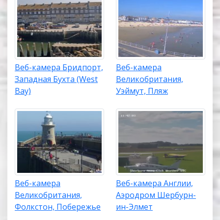
Веб-камера Бридпорт,
Веб-камера
Западная Бухта (West
Великобритания,
Bay)
Уэймут, Пляж
Веб-камера
Веб-камера Англии,
Великобритания,
Аэродром Шербурн-
Фолкстон, Побережье
ин-Элмет