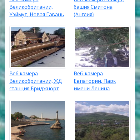
Великобритании,
башня Смитона
Уэймут, Новая Гавань
(Англия)
Веб камера
Веб-камера
Великобритании, ЖД
Евпатории, Парк
станция Бриджнорт
имени Ленина