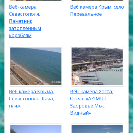
Веб-камера
Веб камера Крым, село
Севастополя,
Перевальное
Памятник
затопленным
кораблям
Веб камера Крыма,
Веб-камера Хоста,
Севастополь, Кача,
Отель «AZIMUT
пляж
Здоровье Мыс
Видный»