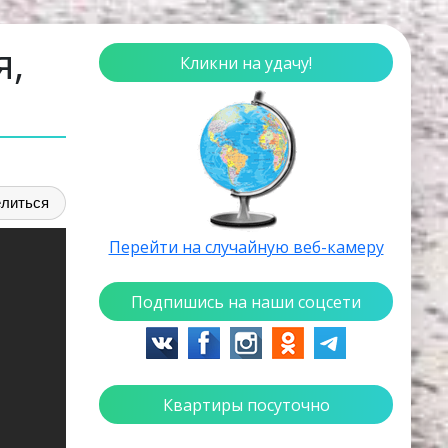
я,
Кликни на удачу!
литься
Перейти на случайную веб-камеру
Подпишись на наши соцсети
Квартиры посуточно