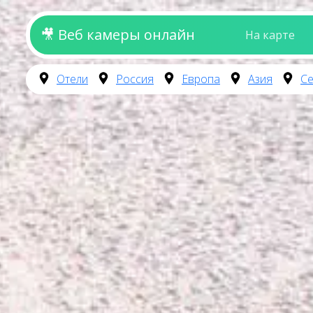
🎥 Веб камеры онлайн
На карте
Отели
Россия
Европа
Азия
Се