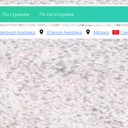
По странам
По категориям
верная Америка
Южная Америка
Африка
Сан