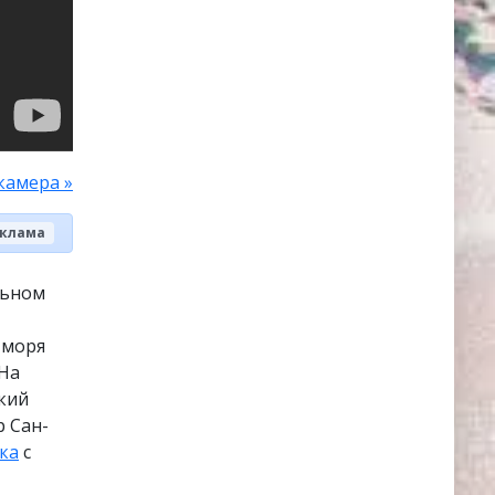
камера »
клама
льном
 моря
 На
кий
р Сан-
ка
с