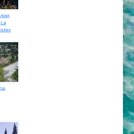
лии,
 La
istes
ра,