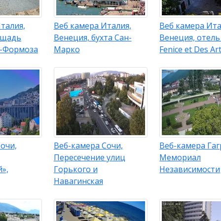
талия,
Веб камера Италия,
Веб камера Ита
ощадь
Венеция, бухта Сан-
Венеция, отель
-Формоза
Марко
Fenice et Des Art
очи,
Веб-камера Сочи,
Веб-камера Гаг
Пересечение улиц
Мемориал
»,
Горького и
Независимости
Навагинская