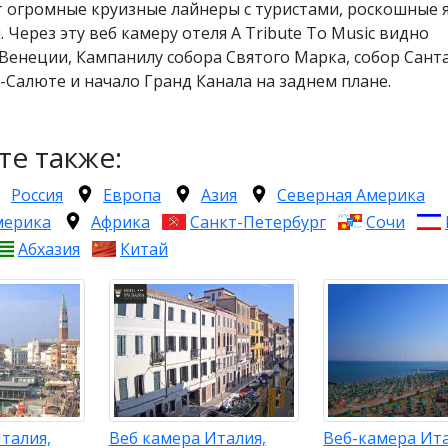
 огромные круизные лайнеры с туристами, роскошные 
. Через эту веб камеру отеля A Tribute To Music видно
енеции, Кампанилу собора Святого Марка, собор Сант
Салюте и начало Гранд Канала на заднем плане.
те также:
Россия
Европа
Азия
Северная Америка
мерика
Африка
Санкт-Петербург
Сочи
Абхазия
Китай
талия,
Веб камера Италия,
Веб-камера Ита