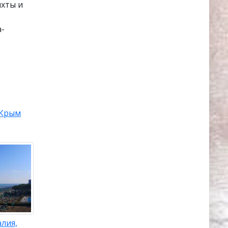
яхты и
а-
Крым
лия,