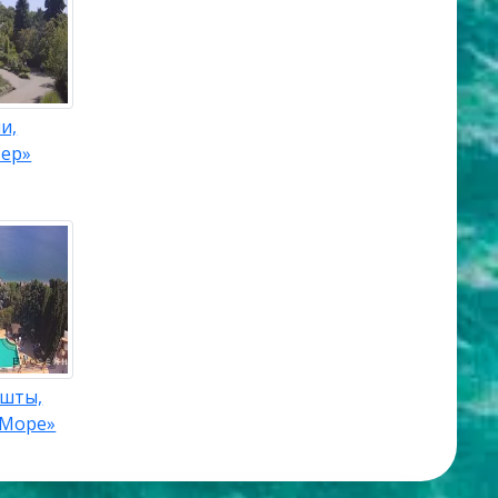
и,
тер»
ушты,
«Море»