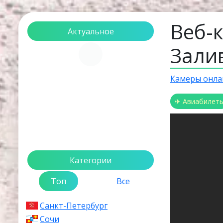
Веб-
Актуальное
Зали
Загрузка...
Камеры онла
✈ Авиабилет
Категории
Топ
Все
Санкт-Петербург
Сочи