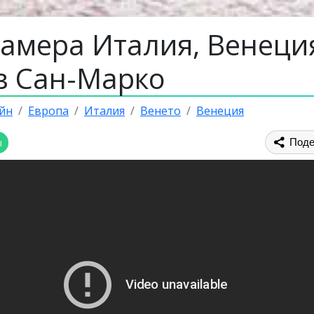
камера Италия, Венеци
в Сан-Марко
йн
Европа
Италия
Венето
Венеция
ы
Поде