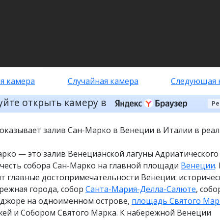
я камера
Случайная камера
Следующая 
уйте открыть камеру в
Ре
показывает залив Сан-Марко в Венеции в Италии в реа
арко — это залив Венецианской лагуны Адриатического
 честь собора Сан-Марко на главной площади
Венеции
.
ят главные достопримечательности Венеции: историчес
режная города, собор
Санта-Мария-Делла-Салюте
, собо
жоре на одноименном острове,
площадь Святого Мар
ей и Собором Святого Марка. К набережной Венеции