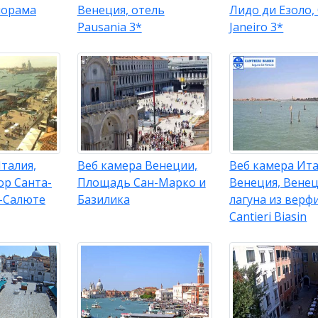
норама
Венеция, отель
Лидо ди Езоло,
Pausania 3*
Janeiro 3*
талия,
Веб камера Венеции,
Веб камера Ита
ор Санта-
Площадь Сан-Марко и
Венеция, Вене
-Салюте
Базилика
лагуна из верф
Cantieri Biasin