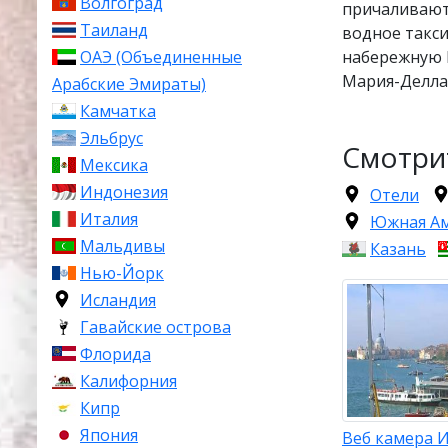
Волгоград
причаливают
Таиланд
водное такси
ОАЭ (Объединенные
набережную В
Мария-Делла-
Арабские Эмираты)
Камчатка
Эльбрус
Смотри
Мексика
Индонезия
Отели
Италия
Южная А
Мальдивы
Казань
Нью-Йорк
Исландия
Гавайские острова
Флорида
Калифорния
Кипр
Япония
Веб камера И