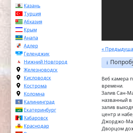
Казань
Турция
Абхазия
Крым
Анапа
Адлер
« Предыдуща
Геленджик
Попроб
Нижний Новгород
ℹ️
Железноводск
Кисловодск
Веб камера 
Кострома
времени.
Залив Сан-М
Коломна
названный в
Калининград
залив выход
Екатеринбург
центр и набе
Хабаровск
Джорджо-Мад
Краснодар
Дворцом дож