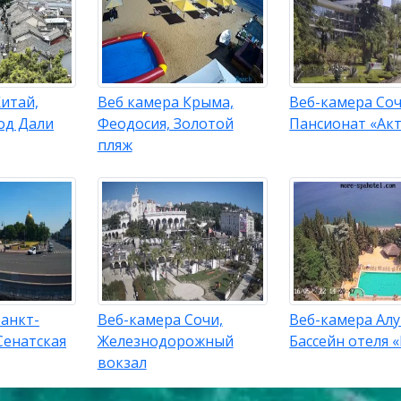
итай,
Веб камера Крыма,
Веб-камера Соч
од Дали
Феодосия, Золотой
Пансионат «Ак
пляж
анкт-
Веб-камера Сочи,
Веб-камера Ал
Сенатская
Железнодорожный
Бассейн отеля 
вокзал