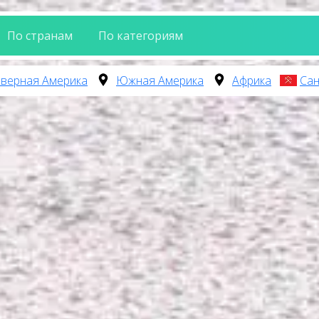
По странам
По категориям
верная Америка
Южная Америка
Африка
Сан