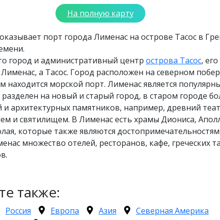
На полную карту
оказывает порт города Лименас на острове Тасос в Гре
емени.
то город и административный центр
острова Тасос
, ег
Лименас, а Тасос. Город расположен на северном побе
ем находится морской порт. Лименас является популярн
 разделен на новый и старый город, в старом городе б
 и архитектурных памятников, например, древний теат
рем и святилищем. В Лименас есть храмы Диониса, Апол
олая, которые также являются достопримечательностя
менас множество отелей, ресторанов, кафе, греческих т
в.
те также:
Россия
Европа
Азия
Северная Америка