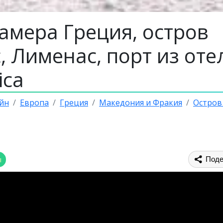
амера Греция, остров
, Лименас, порт из оте
ica
йн
Европа
Греция
Македония и Фракия
Остров
ы
Поде