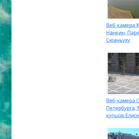
Веб-камера К
Нанкин, Парк
Сюаньуху
Веб-камера С
Петербурга,
купцов Елис