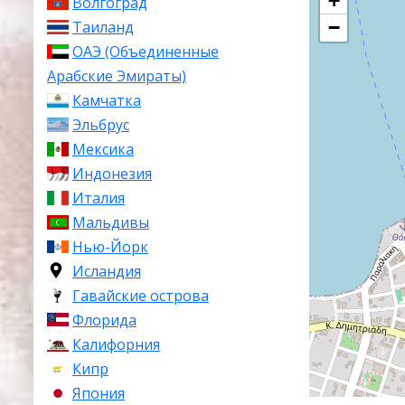
+
Волгоград
−
Таиланд
ОАЭ (Объединенные
Арабские Эмираты)
Камчатка
Эльбрус
Мексика
Индонезия
Италия
Мальдивы
Нью-Йорк
Исландия
Гавайские острова
Флорида
Калифорния
Кипр
Япония