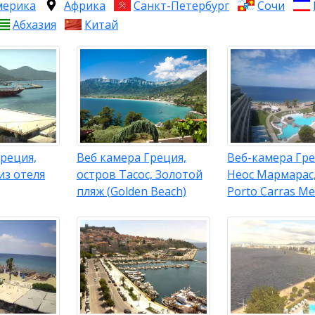
мерика
Африка
Санкт-Петербург
Сочи
Абхазия
Китай
реция,
Веб камера Греция,
Веб-камера Гре
из отеля
остров Тасос, Золотой
Неос Мармарас
пляж (Golden Beach)
Porto Carras Me