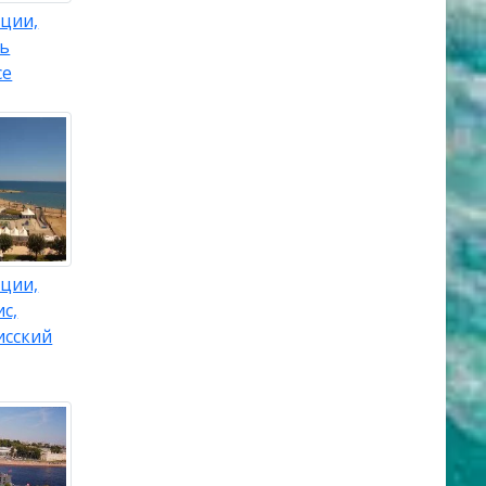
ции,
ль
ce
ции,
с,
исский