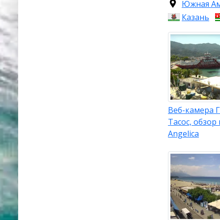
Южная А
Казань
Веб-камера Г
Тасос, обзор 
Angelica