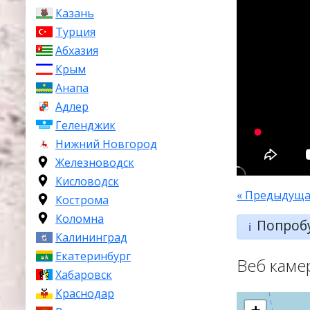
Казань
Турция
Абхазия
Крым
Анапа
Адлер
Геленджик
Нижний Новгород
Железноводск
Кисловодск
« Предыдуща
Кострома
Коломна
Попроб
ℹ️
Калининград
Екатеринбург
Веб каме
Хабаровск
Краснодар