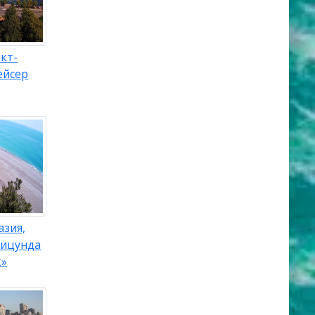
кт-
ейсер
азия,
Пицунда
к»