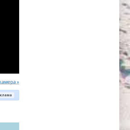
камера »
клама