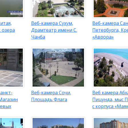
итая,
Веб-камера Сухум,
Веб-камера Сан
 озера
Драмтеатр имени С.
Петербурга, Кр
Чанба
«Аврора»
анкт-
Веб-камера Сочи,
Веб камера Абх
 Магазин
Площадь Флага
Пицунда, мыс 
еевых
с корпуса «Мая