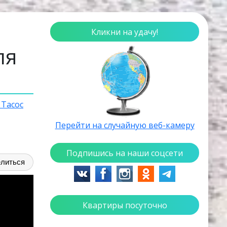
Кликни на удачу!
ля
 Тасос
Перейти на случайную веб-камеру
Подпишись на наши соцсети
литься
Квартиры посуточно