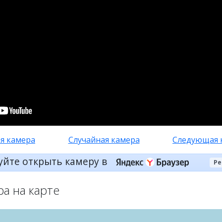
я камера
Случайная камера
Следующая 
уйте открыть камеру в
Ре
ра на карте