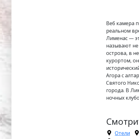
Веб камера п
реальном вр
Лименас — э
называют не 
острова, в н
курортом, он
исторический
Агора с алта
Святого Ник
города. В Ли
ночных клубо
Смотри
Отели