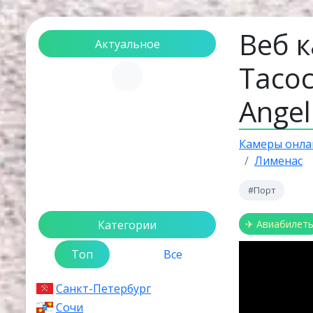
Веб к
Актуальное
Тасос
Загрузка...
Angel
Камеры онла
Лименас
#Порт
Категории
✈ Авиабилет
Топ
Все
Санкт-Петербург
Сочи