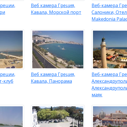
Греции,
Веб камера Греция,
Веб-камера Гре
ри
Кавала, Морской порт
Салоники, Оте
Makedonia Pala
Греции,
Веб камера Греция,
Веб-камера Гре
т-клуб
Кавала, Панорама
Александруполи
Александрупол
маяк