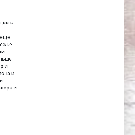
ции в
о еще
режье
ым
ольше
р и
лона и
ми
аверн и