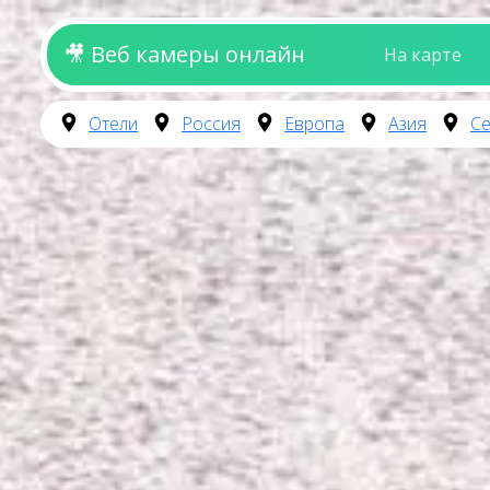
🎥 Веб камеры онлайн
На карте
Отели
Россия
Европа
Азия
Се