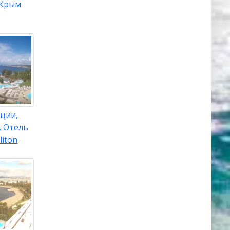
Крым
ции,
, Отель
liton