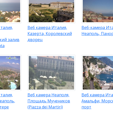
талия,
Веб камера Италия,
Веб-камера Ит
Казерта, Королевский
Неаполь, Пано
кий залив
дворец
nta
талия,
Веб камера Неаполя,
Веб камера Ита
еаполь,
Площадь Мучеников
Амальфи, Морс
тере
(Piazza dei Martiri)
порт