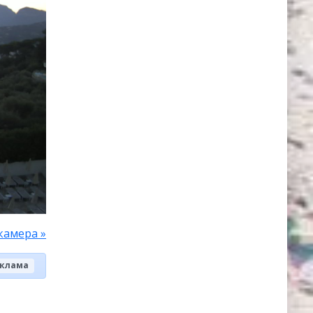
камера »
клама