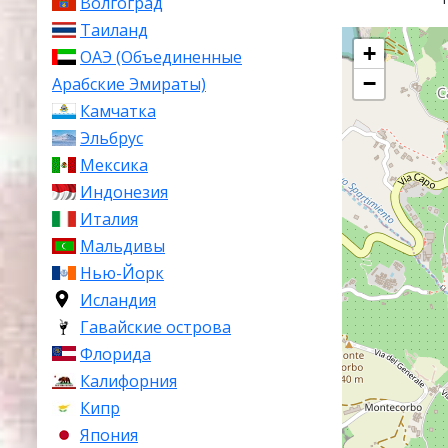
Волгоград
Таиланд
+
ОАЭ (Объединенные
−
Арабские Эмираты)
Камчатка
Эльбрус
Мексика
Индонезия
Италия
Мальдивы
Нью-Йорк
Исландия
Гавайские острова
Флорида
Калифорния
Кипр
Япония