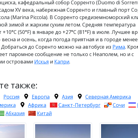
циска, кафедральный собор Сорренто (Duomo di Sorrent
садом XV века, набережная Сорренто и главный порт С
ла (Marina Piccola). В Сорренто средиземноморский кл
ой зимой и жарким сухим летом. Средняя температура
 +10°C (50°F) в январе до +27°C (81°F) в июле. Лучшее в
весна и осень, когда погода приятная и в городе менее
 Добраться до Соренто можно на автобусе из
Рима
. Кро
ет паромное сообщение не только с Неаполем, но и с
ми островами
Искья
и
Капри
.
те также:
Россия
Европа
Азия
Северная Америка
мерика
Африка
Санкт-Петербург
Сочи
Абхазия
Китай