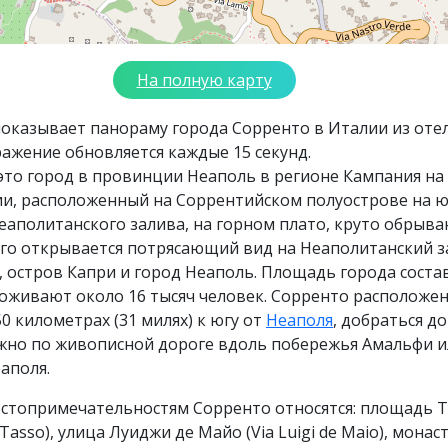
На полную карту
оказывает панораму города Сорренто в Италии из оте
ражение обновляется каждые 15 секунд.
то город в провинции Неаполь в регионе Кампания на
ии, расположенный на Соррентийском полуострове на 
еаполитанского залива, на горном плато, круто обрыв
его открывается потрясающий вид на Неаполитанский з
, остров Капри и город Неаполь. Площадь города соста
роживают около 16 тысяч человек. Сорренто расположе
0 километрах (31 милях) к югу от
Неаполя
, добраться до
жно по живописной дороге вдоль побережья Амальфи и
аполя.
остопримечательностям Сорренто относятся: площадь 
 Tasso), улица Луиджи де Майо (Via Luigi de Maiо), мона