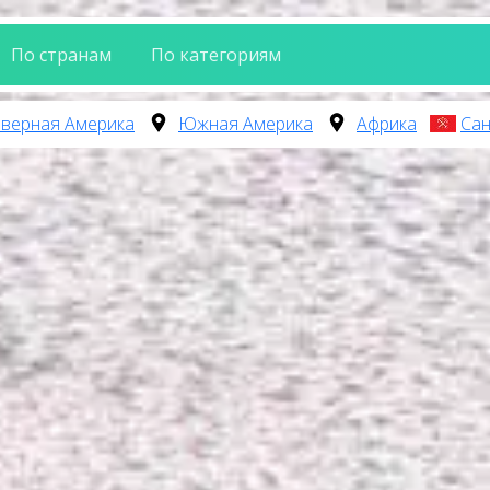
По странам
По категориям
верная Америка
Южная Америка
Африка
Сан