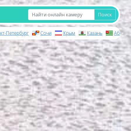
Поиск
кт-Петербург
Сочи
Крым
Казань
Абхази