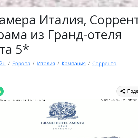
камера Италия, Соррент
рама из Гранд-отеля
та 5*
йн
Европа
Италия
Кампания
Сорренто
ы
Поде