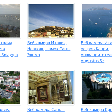
талия,
Веб камера Италия,
Веб камера Ита
ляж
Неаполь, замок Сант-
остров Капри,
 Spiaggia
Эльмо
Анакапри, отел
Augustus 5*
Крыма,
Веб-камера Санкт-
Веб-камера Кр