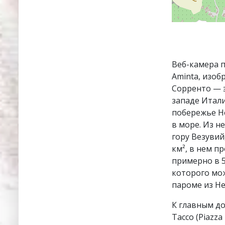
Веб-камера п
Aminta, изоб
Сорренто — э
западе Итал
побережье Н
в море. Из н
гору Везувий
км², в нем п
примерно в 5
которого мо
пароме из Не
К главным д
Тассо (Piazza