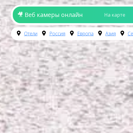
🎥 Веб камеры онлайн
На карте
Отели
Россия
Европа
Азия
Се