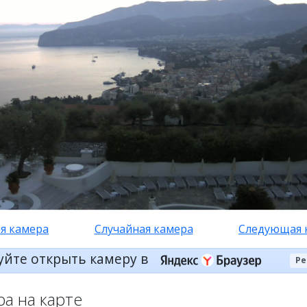
я камера
Случайная камера
Следующая 
уйте открыть камеру в
Ре
ра на карте