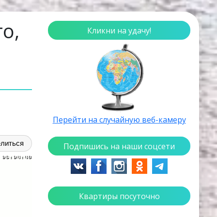
о,
Кликни на удачу!
Перейти на случайную веб-камеру
литься
Подпишись на наши соцсети
Квартиры посуточно