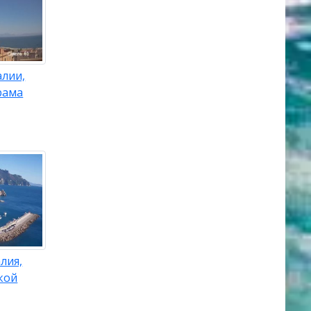
алии,
рама
лия,
кой