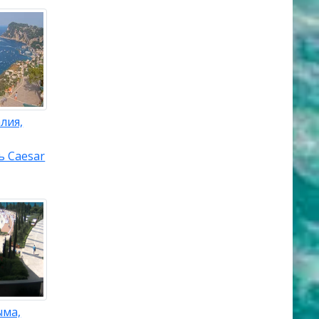
лия,
ь Caesar
ыма,