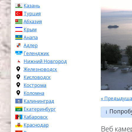
Казань
Турция
Абхазия
Крым
Анапа
Адлер
Геленджик
Нижний Новгород
Железноводск
Кисловодск
Кострома
Коломна
« Предыдуща
Калининград
Екатеринбург
Попроб
ℹ️
Хабаровск
Краснодар
Веб каме