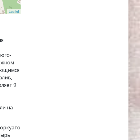
Leaflet
ля
 юго-
южном
ающимся
алив,
вляет 9
н
ли на
Торкуато
стырь