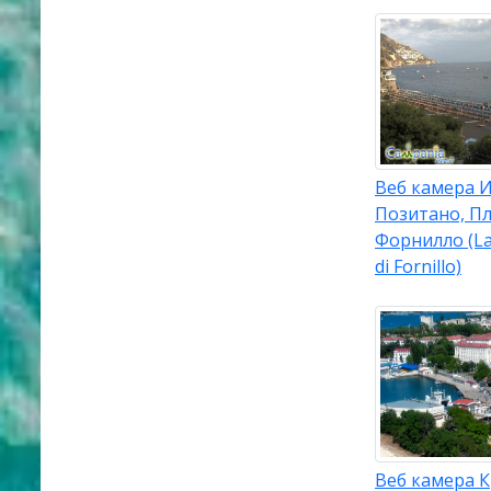
Веб камера И
Позитано, П
Форнилло (La
di Fornillo)
Веб камера 