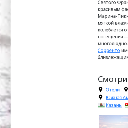
Святого Фран
красивым фа
Марина-Пикко
мягкой влажн
колеблется от
посещения — 
многолюдно.
Сорренто
име
близлежащи
Смотри
Отели
Южная А
Казань