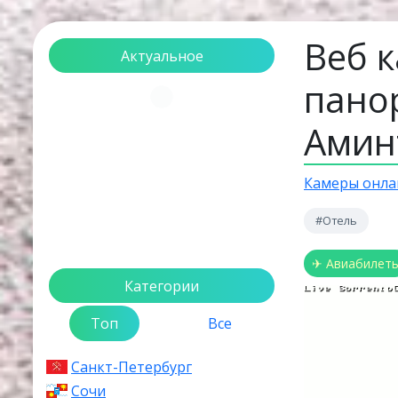
Веб 
Актуальное
пано
Загрузка...
Амин
Камеры онла
#Отель
✈ Авиабилет
Категории
Топ
Все
Санкт-Петербург
Сочи