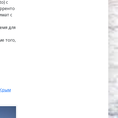
o) с
орренто
имат с
ремя для
ме того,
Крым