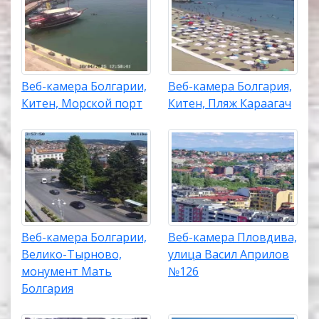
Веб-камера Болгарии,
Веб-камера Болгария,
Китен, Морской порт
Китен, Пляж Караагач
Веб-камера Болгарии,
Веб-камера Пловдива,
Велико-Тырново,
улица Васил Априлов
монумент Мать
№126
Болгария