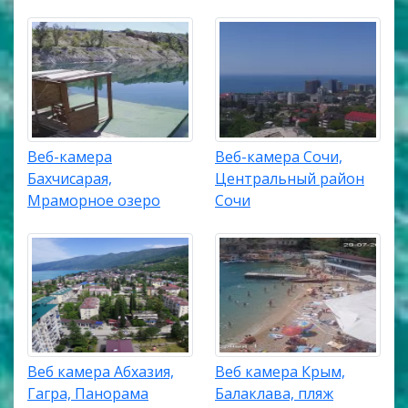
Веб-камера
Веб-камера Сочи,
Бахчисарая,
Центральный район
Мраморное озеро
Сочи
Веб камера Абхазия,
Веб камера Крым,
Гагра, Панорама
Балаклава, пляж