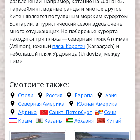
развлечений, например, катание на «банане»,
парасейлинг, водные ранцы и многое другое.
Китен является популярным морским курортом
Болгарии, в туристический сезон здесь очень
много отдыхающих. На побережье курорта
находятся три пляжа — северный пляж Атлиман
(Atliman), южный
пляж Карагач
(Karaagach) и
небольшой пляж Урдовица (Urdoviza) между
ними.
Смотрите также:
Отели
Россия
Европа
Азия
Северная Америка
Южная Америка
Африка
Санкт-Петербург
Сочи
Крым
Казань
Абхазия
Китай