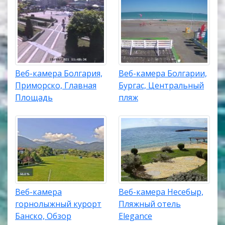
Веб-камера Болгария,
Веб-камера Болгарии,
Приморско, Главная
Бургас, Центральный
Площадь
пляж
Веб-камера
Веб-камера Несебыр,
горнолыжный курорт
Пляжный отель
Банско, Обзор
Elegance