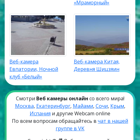
«Мраморный»
Веб-камера
Веб-камера Китая,
Евпатории, Ночной
Деревня Шицзяин
клуб «Белый»
Смотри
Веб камеры онлайн
со всего мира!
Москва
,
Екатеринбург
,
Майами
,
Сочи
,
Крым
,
Испания
и другие Webcam online
По всем вопросам обращайтесь в
чат в нашей
группе в VK