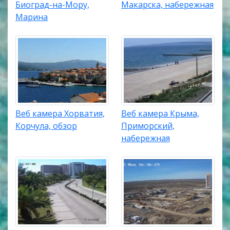
Биоград-на-Мору,
Макарска, набережная
Марина
Веб камера Хорватия,
Веб камера Крыма,
Корчула, обзор
Приморский,
набережная