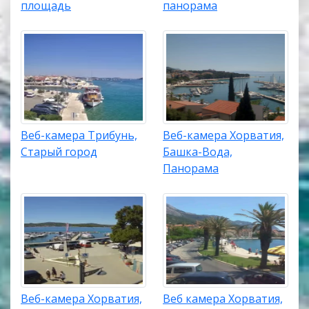
площадь
панорама
Веб-камера Трибунь,
Веб-камера Хорватия,
Старый город
Башка-Вода,
Панорама
Веб-камера Хорватия,
Веб камера Хорватия,