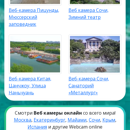
Веб-камера Пицунды,
Веб камера Сочи,
Мюссерский
Зимний театр
заповедник
Веб-камера Китая,
Веб-камера Сочи,
Цанчжоу, Улица
Санаторий
Наньчуань
«Металлург»
Смотри
Веб камеры онлайн
со всего мира!
Москва
,
Екатеринбург
,
Майами
,
Сочи
,
Крым
,
Испания
и другие Webcam online