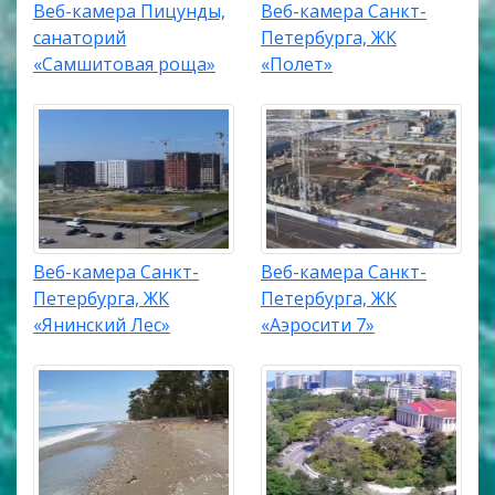
Веб-камера Пицунды,
Веб-камера Санкт-
санаторий
Петербурга, ЖК
«Самшитовая роща»
«Полет»
Веб-камера Санкт-
Веб-камера Санкт-
Петербурга, ЖК
Петербурга, ЖК
«Янинский Лес»
«Аэросити 7»