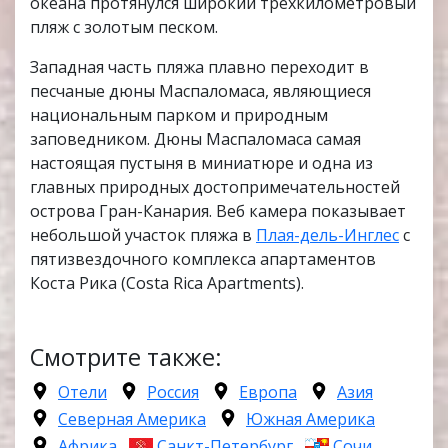
океана протянулся широкий трехкилометровый
пляж с золотым песком.
Западная часть пляжа плавно переходит в
песчаные дюны Маспаломаса, являющиеся
национальным парком и природным
заповедником. Дюны Маспаломаса самая
настоящая пустыня в миниатюре и одна из
главных природных достопримечательностей
острова Гран-Канария. Веб камера показывает
небольшой участок пляжа в
Плая-дель-Инглес
с
пятизвездочного комплекса апартаментов
Коста Рика (Costa Rica Apartments).
Смотрите также:
Отели
Россия
Европа
Азия
Северная Америка
Южная Америка
Африка
Санкт-Петербург
Сочи