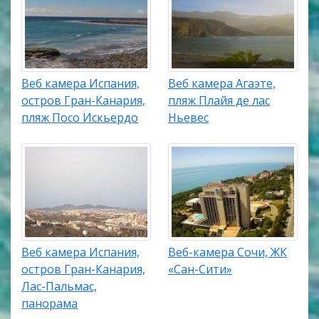
Веб камера Испания,
Веб камера Агаэте,
остров Гран-Канария,
пляж Плайя де лас
пляж Посо Искьердо
Ньевес
Веб камера Испания,
Веб-камера Сочи, ЖК
остров Гран-Канария,
«Сан-Сити»
Лас-Пальмас,
панорама