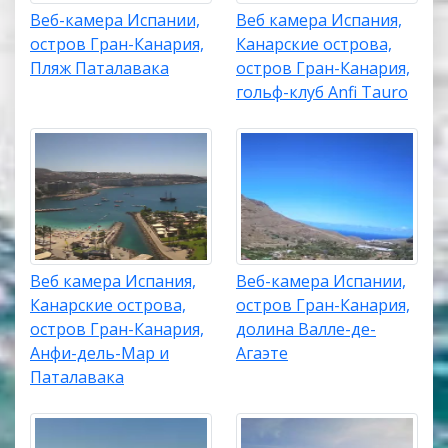
Веб-камера Испании,
Веб камера Испания,
остров Гран-Канария,
Канарские острова,
Пляж Паталавака
остров Гран-Канария,
гольф-клуб Anfi Tauro
Веб камера Испания,
Веб-камера Испании,
Канарские острова,
остров Гран-Канария,
остров Гран-Канария,
долина Валле-де-
Анфи-дель-Мар и
Агаэте
Паталавака