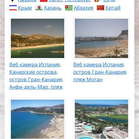
Крым
Казань
Абхазия
Китай
Веб камера Испания,
Веб камера Испания,
Канарские острова,
остров Гран-Канария,
остров Гран-Канария,
пляж Моган
Анфи-дель-Мар, пляж